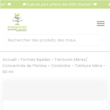
Panneau de gestion des cookies
 🚚
🚚 Frais de port offerts dès 60€ d’achat* 🚚
🚚 F
Mots
clés
:
Accueil
>
Formes liquides
>
Teintures Mères/
Concentrés de Plantes
>
Coriandre – Teinture Mère –
60 ml