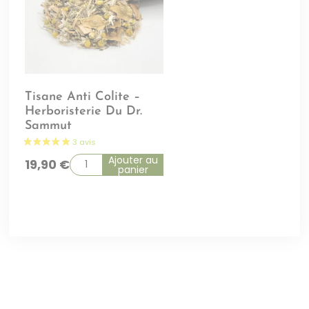
Tisane Anti Colite –
Herboristerie Du Dr.
Sammut
Ajouter au
19,90
€
panier