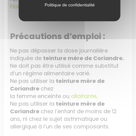
Politique de confidentialité
Flacon
de 60ml
Précautions d’emploi :
Ne pas dépasser la dose journalière
indiquée de
teinture mère de Coriandre
.
Ne doit pas être utilisé comme substitut
d’un régime alimentaire varié.
Ne pas utiliser la
teinture mère de
Coriandre
chez
la femme enceinte ou
allaitante,
Ne pas utiliser la
teinture mère de
Coriandre
chez l’enfant de moins de 12
ans, ni chez le sujet asthmatique ou
allergique à l’un de ses composants.