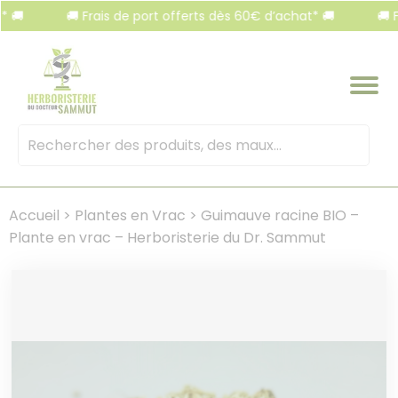
Panneau de gestion des cookies
🚚 Frais de port offerts dès 60€ d’achat* 🚚
🚚 Frais 
Mots
clés
:
Accueil
>
Plantes en Vrac
>
Guimauve racine BIO –
Plante en vrac – Herboristerie du Dr. Sammut