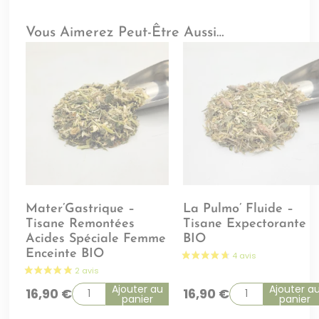
Vous Aimerez Peut-Être Aussi…
Mater’Gastrique –
La Pulmo’ Fluide –
Tisane Remontées
Tisane Expectorante
Acides Spéciale Femme
BIO
Enceinte BIO
Ajouter au
Ajouter a
16,90
€
16,90
€
panier
panier