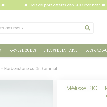
🚚 Frais de port offerts dès 60€ d’achat* 🚚
Reche
S
FORMES LIQUIDES
UNIVERS DE LA FEMME
IDÉES CADEA
c – Herboristerie du Dr. Sammut
Mélisse BIO – 