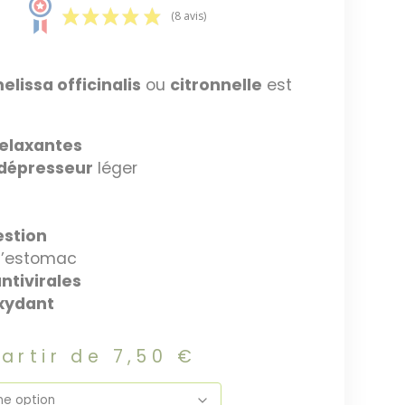
(8 avis)
elissa officinalis
ou
citronnelle
est
relaxantes
idépresseur
léger
estion
d’estomac
ntivirales
xydant
partir de
7,50
€