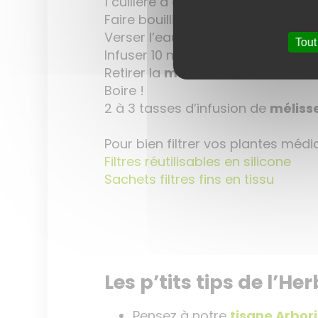
1 cuillère à café de
mélisse
pour 
Faire bouillir l’eau
Verser l’eau bouillante sur la
méli
Tout
Infuser 10 min
Retirer la
mélisse
Boire !
2 à 3 tasses d’infusion de
méliss
Pour bien filtrer vos plantes méd
Filtres réutilisables en silicone
Sachets filtres fins en tissu
Les p’tits tips de l’Her
Pensez à notre
tisane Arbor