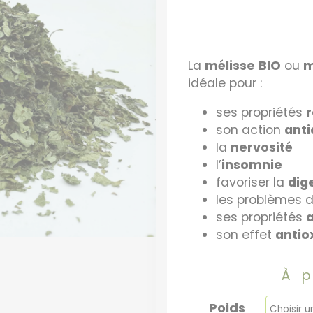
La
mélisse
BIO
ou
m
idéale pour :
ses propriétés
son action
ant
la
nervosité
l’
insomnie
favoriser la
dig
les problèmes 
ses propriétés
a
son effet
antio
À 
Poids