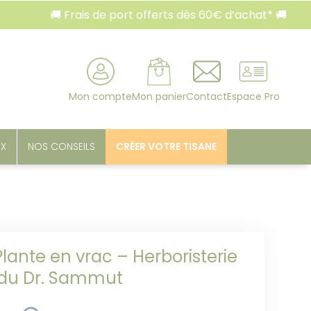
🚚 Frais de port offerts dès 60€ d’achat* 🚚

rcher
Mon compte
Mon panier
Contact
Espace Pro
UX
NOS CONSEILS
CRÉER VOTRE TISANE
Plante en vrac – Herboristerie
du Dr. Sammut