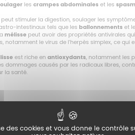
soulager
les
crampes abdominales
et les
spasm
peut stimuler la digestion, soulager les symptôme
astro-intestinaux tels que les
ballonnements
et l
La
mélisse
peut avoir des propriétés antivirales qui
s, notamment le virus de l’herpès simplex, ce qui e
lisse
est riche en
antioxydants
, notamment les p
les dommages causés par les radicaux libres, contr
r la santé.
lise des cookies et vous donne le contrôle 
n