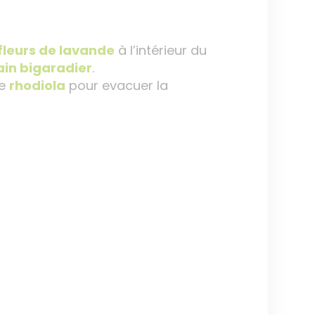
fleurs de lavande
à l’intérieur du
rain bigaradier
.
de
rhodiola
pour evacuer la