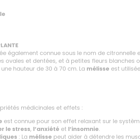
le
LA PLANTE
ée également connue sous le nom de citronnelle e
les ovales et dentées, et à petites fleurs blanches
re une hauteur de 30 à 70 cm. La
mélisse
est utilis
riétés médicinales et effets :
e
est connue pour son effet relaxant sur le système
r le stress
,
l’anxiété
et
l’insomnie
.
iques
: La
mélisse
peut aider à détendre les muscle