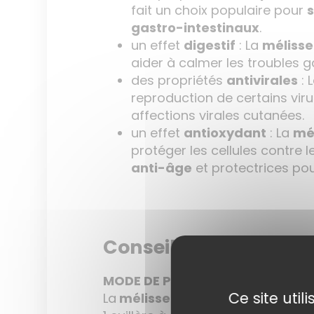
fait un choix populaire pour
gastro-intestinaux
.
un effet
digestif
: La
mélisse
aider à calmer les troubles g
des propriétés
antivirales
: 
reproduction de certains viru
affections virales cutanées.
un effet
antioxydant
: La
mé
protéger les cellules contre 
anti-âge
et protectrices pou
Conseils d’utilisation
MODE DE PRÉPARATION
Ce site uti
La
mélisse
se prépare en infusio