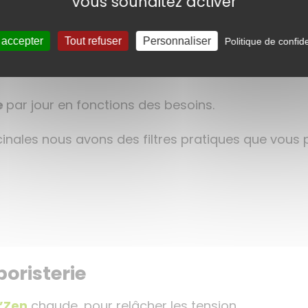
vous souhaitez activer
une tasse
sse
 accepter
Tout refuser
Personnaliser
Politique de confide
e
par jour en fonctions des besoins.
icinales nous avons des filtres pratiques que vou
boristerie
i’Zen
chaude, pour relâcher les tension.