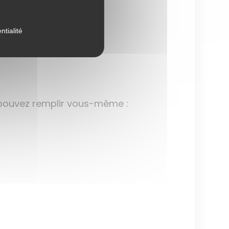
ntialité
s pouvez remplir vous-même :