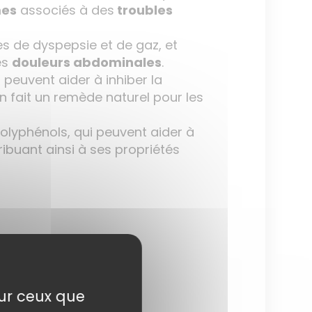
es
associés à des
troubles
s de dyspepsie et de gaz, et
es
douleurs abdominales
.
 peuvent aider à inhiber la
n fait un remède naturel pour les
olyphénols, qui peuvent aider à
ibuant ainsi à ses propriétés
sur ceux que