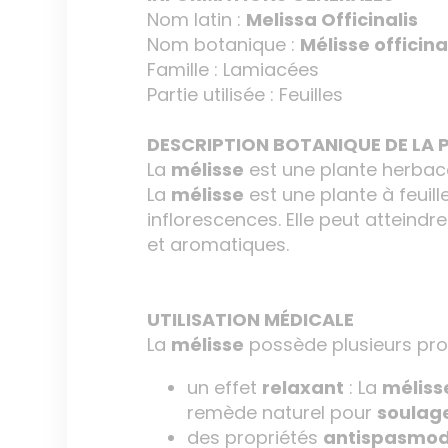
Nom latin :
Melissa Officinalis
Nom botanique :
Mélisse officina
Famille : Lamiacées
Partie utilisée : Feuilles
DESCRIPTION BOTANIQUE DE 
La
mélisse
est une plante herbac
La
mélisse
est une plante à feuil
inflorescences. Elle peut atteind
et aromatiques.
UTILISATION MÉDICALE
La
mélisse
possède plusieurs prop
un effet
relaxant
: La
méliss
remède naturel pour
soulage
des propriétés
antispasmod