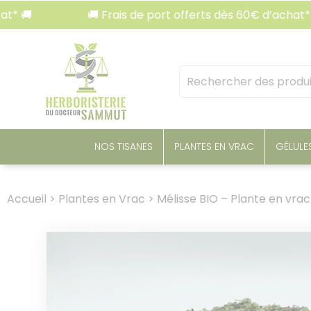
Panneau de gestion des cookies
🚚 Frais de port offerts dès 60€ d’achat* 🚚
Mots
clés
:
NOS TISANES
PLANTES EN VRAC
GÉLULE
Accueil
>
Plantes en Vrac
>
Mélisse BIO – Plante en vra