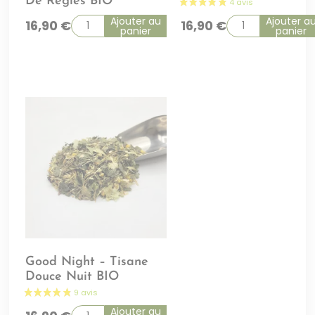
De Règles BIO
Ajouter au
Ajouter a
16,90
€
16,90
€
panier
panier
Good Night – Tisane
Douce Nuit BIO
Ajouter au