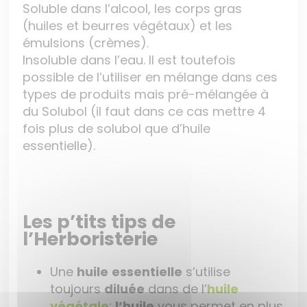
Soluble dans l’alcool, les corps gras
(huiles et beurres végétaux) et les
émulsions (crèmes).
Insoluble dans l’eau. Il est toutefois
possible de l’utiliser en mélange dans ces
types de produits mais pré-mélangée à
du Solubol (il faut dans ce cas mettre 4
fois plus de solubol que d’huile
essentielle).
Les p’tits tips de
l’Herboristerie
Une
huile
essentielle
s’utilise
toujours
diluée
dans de l’
huile
végétale
;
l’huile
vous permet en plus