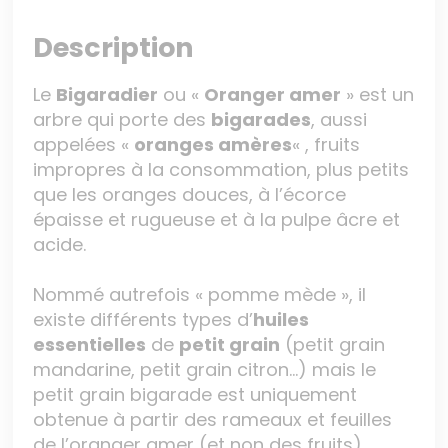
Description
Le
Bigaradier
ou «
Oranger amer
» est un
arbre qui porte des
bigarades
, aussi
appelées «
oranges amères
« , fruits
impropres à la consommation, plus petits
que les oranges douces, à l’écorce
épaisse et rugueuse et à la pulpe âcre et
acide.
Nommé autrefois « pomme mède », il
existe différents types d’
huiles
essentielles
de
petit grain
(petit grain
mandarine, petit grain citron…) mais le
petit grain bigarade est uniquement
obtenue à partir des rameaux et feuilles
de l’oranger amer (et non des fruits).