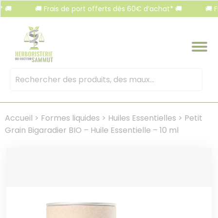
Panneau de gestion des cookies
🚚 Frais de port offerts dès 60€ d’achat* 🚚
🚚 Frais 
Mots
clés
:
Accueil
>
Formes liquides
>
Huiles Essentielles
>
Petit
Grain Bigaradier BIO – Huile Essentielle – 10 ml