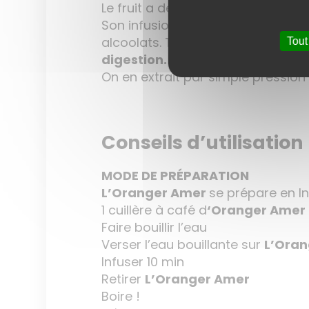
Le fruit a des vertus
digestive
et
Son infusion soulage les maux de tê
alcoolats. Très bon
stomachique
Tout
digestion.
On en extrait par simple pression
Conseils d’utilisation
MODE DE PRÉPARATION
L’Oranger Amer
se prépare en I
1 cuillère à café d
‘Oranger Amer
Faire bouillir l’eau
Verser l’eau bouillante sur
L’Ora
Infuser 10 min
Retirer
L’Oranger Amer
Boire !