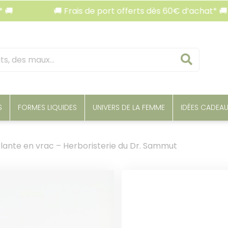
🚚 Frais de port offerts dès 60€ d’achat* 🚚
Reche
S
FORMES LIQUIDES
UNIVERS DE LA FEMME
IDÉES CADEA
lante en vrac – Herboristerie du Dr. Sammut