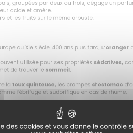
pais, groupées par deux ou trois, dégage un parfu
eur acide et amère.
s et les fruits sur le même arbuste.
Europe au XIe siècle. 400 ans plus tard,
L’oranger
d
ouvent utilisée pour ses propriétés
sédatives,
car
met de trouver le
sommeil.
re la
toux quinteuse,
les crampes
d’estomac
d’o
omme fébrifuge et sudorifique en cas de rhume.
 de la fleur de
l’oranger
amer, bien que celle-ci s
ncore «
eau
de
Naphé
», très parfumée, utilisée d
es propriétés
calmantes.
lise des cookies et vous donne le contrôle 