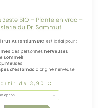
zeste BIO – Plante en vrac –
isterie du Dr. Sammut
itrus Aurantium
BIO
est idéal pour :
smes
des personnes
nerveuses
le
sommeil
 quinteuses
pes d’estomac
d’origine nerveuse
partir de
3,90
€