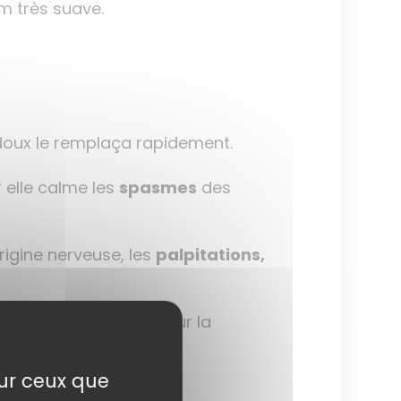
m très suave.
oux le remplaça rapidement.
 elle calme les
spasmes
des
rigine nerveuse, les
palpitations,
oit plutôt réservée pour la
ans l’alimentation et en
sur ceux que