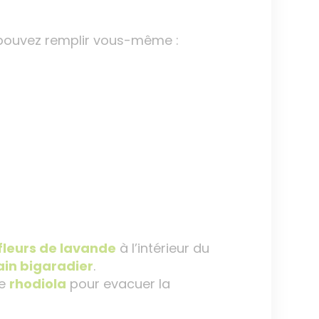
s pouvez remplir vous-même :
fleurs de lavande
à l’intérieur du
rain bigaradier
.
de
rhodiola
pour evacuer la