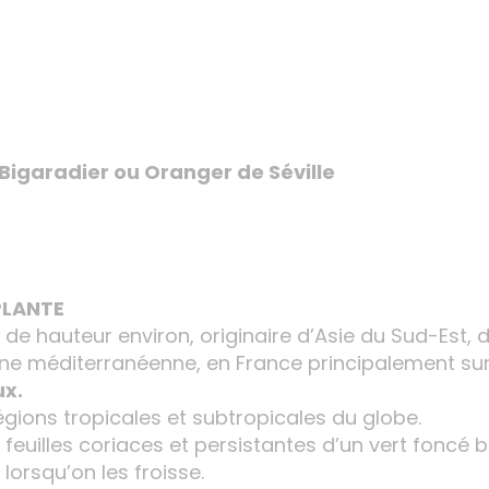
Bigaradier ou Oranger de Séville
LA PLANTE
de hauteur environ, originaire d’Asie du Sud-Est, d
one méditerranéenne, en France principalement sur
ux.
régions tropicales et subtropicales du globe.
uilles coriaces et persistantes d’un vert foncé bri
lorsqu’on les froisse.