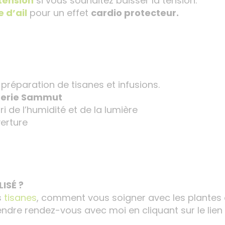
tension
si vous souhaitez baisser la tension.
 d’ail
pour un effet
cardio protecteur.
préparation de tisanes et infusions.
sterie Sammut
bri de l’humidité et de la lumière
erture
ISÉ ?
s
tisanes
, comment vous soigner avec les plantes
rendre rendez-vous avec moi en cliquant sur le lien 