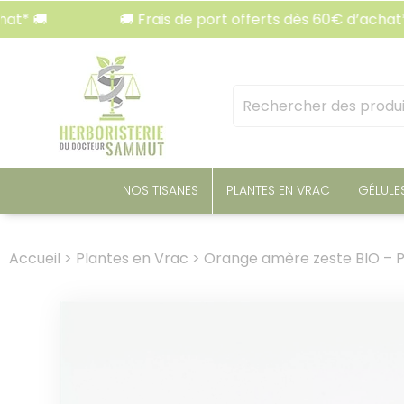
Panneau de gestion des cookies
🚚 Frais de port offerts dès 60€ d’achat* 🚚
Mots
clés
:
NOS TISANES
PLANTES EN VRAC
GÉLULE
Accueil
>
Plantes en Vrac
>
Orange amère zeste BIO – P