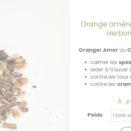
Orange amère 
Herbor
Oranger Amer
ou
C
calmer les
spa
aider à trouver 
contre les toux
contre les
cram
À 
Poids