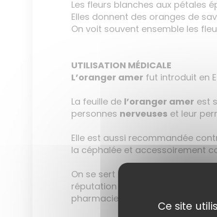
Les fleurs blanches aux pétales é
Elles donnent des oranges de sav
On voit souvent ensemble les fleur
UTILISATION MÉDICALE
L’oranger amer
fut introduit en 
La feuille de
l’oranger amer
est s
personnes
nerveuses
et leur per
Elle est aussi recommandée cont
la céphalée et accessoirement c
On se sert pour les mêmes usages
réputation de l’Hydrolat appelé e
pharmacie, et qui a, elle aussi, d
Ce site uti