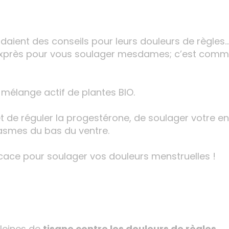
t des conseils pour leurs douleurs de règles… et 
 exprès pour vous soulager mesdames; c’est comm
 mélange actif de plantes BIO.
 de réguler la progestérone, de soulager votre en
pasmes du bas du ventre.
ficace pour soulager vos douleurs menstruelles !
pleines de
tisane contre les douleurs de règles