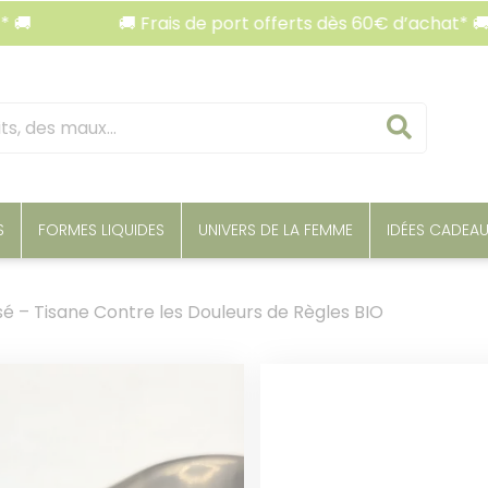
🚚 Frais de port offerts dès 60€ d’achat* 🚚
Reche
S
FORMES LIQUIDES
UNIVERS DE LA FEMME
IDÉES CADEA
é – Tisane Contre les Douleurs de Règles BIO