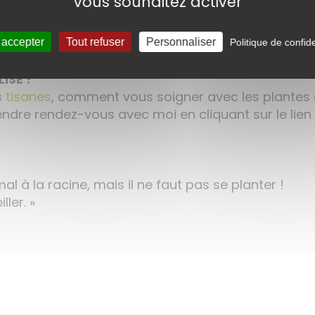
vous souhaitez activer
s médicinales nous avons des filtres pratiques qu
one
ou des
sachets filtres fins en tissu
 accepter
Tout refuser
Personnaliser
Politique de confide
ISÉ ?
s
tisanes
, comment vous soigner avec les plantes
rendre rendez-vous avec moi en cliquant sur le lien 
mal à la racine, mais il ne faut pas se planter !
ler. »