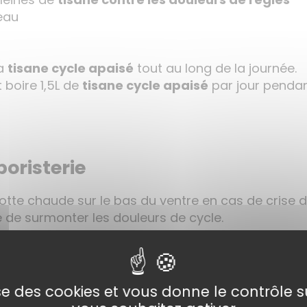
’eau
la
tisane cycle apaisé
tout au long de la journée.
 boire 1,5L de
tisane cycle apaisé
par jour pendan
boristerie
lotte chaude sur le bas du ventre en cas de crise 
 de surmonter les douleurs de cycle.
mportantes vous pouvez associer nos
gouttes de c
s régulières vous pouvez egalement utiliser le
fram
ouvez également vous masser le bas du ventre ave
lise des cookies et vous donne le contrôle 
n médicament.