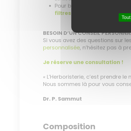
Pour bien filtrer vos plante
filtres réutilisables en silic
Tout
BESOIN D’UN CONSEIL PERSONNAL
Si vous avez des questions sur le
personnalisée
, n’hésitez pas à p
Je réserve une consultation !
« L’Herboristerie, c’est prendre le 
Nous sommes là pour vous conseil
Dr. P. Sammut
Composition