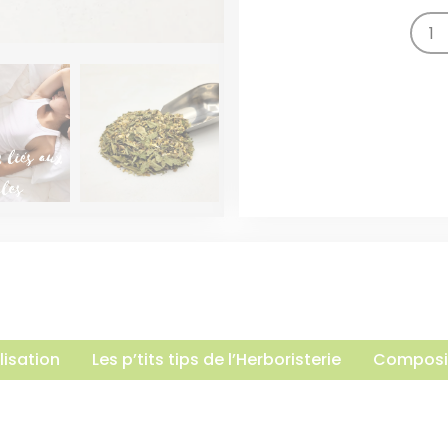
lisation
Les p’tits tips de l’Herboristerie
Composi