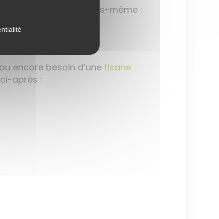
e vous pouvez remplir vous-même :
ntialité
 ou encore besoin d’une
tisane
ci-après :