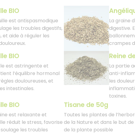
ille BIO
Angéliq
euille est antispasmodique
La graine d
ulage les troubles digestifs,
digestive. E
 et aide à réguler les
ballonneme
douloureux.
crampes d
lle BIO
Reine de
lle est astringente et
La partie a
utient l’équilibre hormonal
anti-inflam
 règles douloureuses, et
les douleurs
es intestinales.
inflammatio
toxines.
lle BIO
Tisane de 50g
aine est relaxante et
Toutes les plantes de l’herbor
e réduit le stress, favorise
de la Nature et dans le but de
 soulage les troubles
de la plante possible