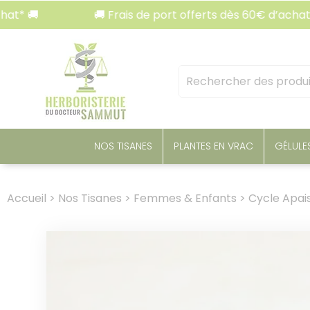
Panneau de gestion des cookies
🚚 Frais de port offerts dès 60€ d’achat* 🚚
Mots
clés
:
NOS TISANES
PLANTES EN VRAC
GÉLULE
Accueil
>
Nos Tisanes
>
Femmes & Enfants
>
Cycle Apais