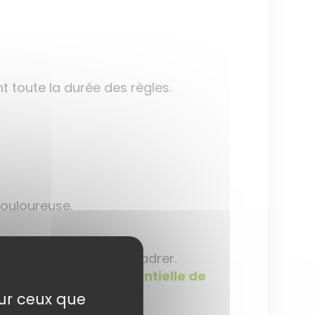
t toute la durée des règles.
douloureuse.
urcuma
à avaler.
boisier
afin de les recadrer.
c 1 goutte d’
huile essentielle de
sur ceux que