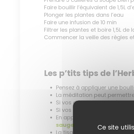
Faire bouillir l’équivalent de 1,5L d
Plonger les plantes dans l’eau
Faire une infusion de 10 min
Filtrer les plantes et boire 1,5L de 
Commencer la veille des règles et
Les p’tits tips de l’Her
Pensez à appliquer une bouil
La méditation peut permettre
Si vos douleurs sont très i
Si vos règles ne sont pas trè
En application locale vous p
sauge
.
Ce site uti
La tisane ne remplace pas u