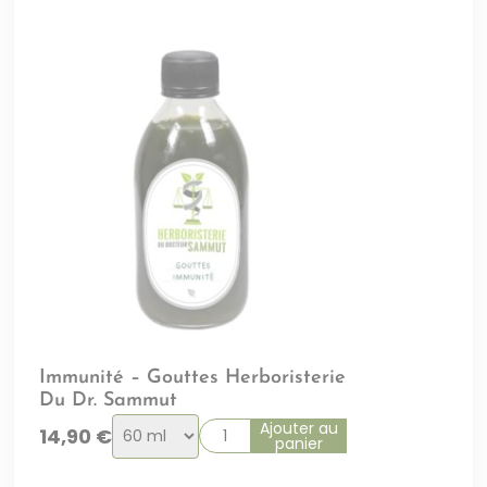
Immunité – Gouttes Herboristerie
Du Dr. Sammut
Choix
Ajouter au
14,90
€
panier
de
la