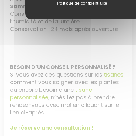
Politique de confidentialité
Sammut
Conserver
le Quinquina
à
l’abri de
l’humidité et de la lumière
Conservation : 24 mois après ouverture
BESOIN D’UN CONSEIL PERSONNALISÉ ?
Si vous avez des questions sur les
tisanes
,
comment vous soigner avec les plantes
ou encore besoin d’une
tisane
personnalisée
, n’hésitez pas à prendre
rendez-vous avec moi en cliquant sur le
lien ci-après :
Je réserve une consultation !