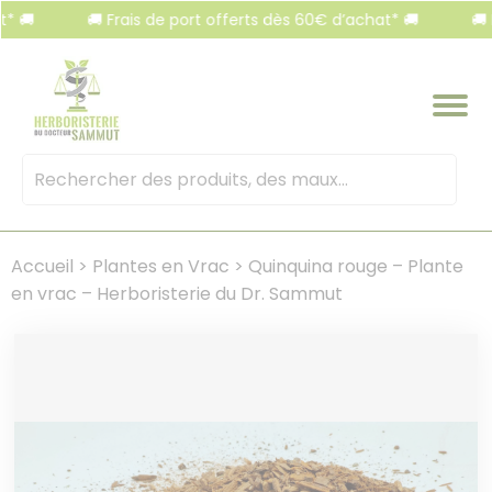
Panneau de gestion des cookies
🚚 Frais de port offerts dès 60€ d’achat* 🚚
🚚 Frais
Mots
clés
:
Accueil
>
Plantes en Vrac
>
Quinquina rouge – Plante
en vrac – Herboristerie du Dr. Sammut