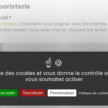
boristerie
ISÉ ?
s
tisanes
, comment vous soigner avec les plantes
rendre rendez-vous avec moi en cliquant sur le lien 
mal à la racine, mais il ne faut pas se planter !
ler. »
lise des cookies et vous donne le contrôle 
vous souhaitez activer
 accepter
Tout refuser
Personnaliser
Politique de confide