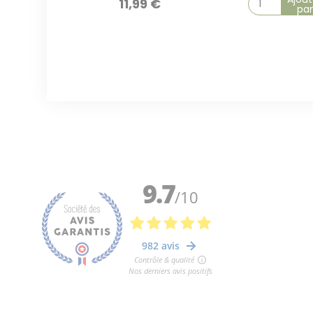
11,99
€
pan