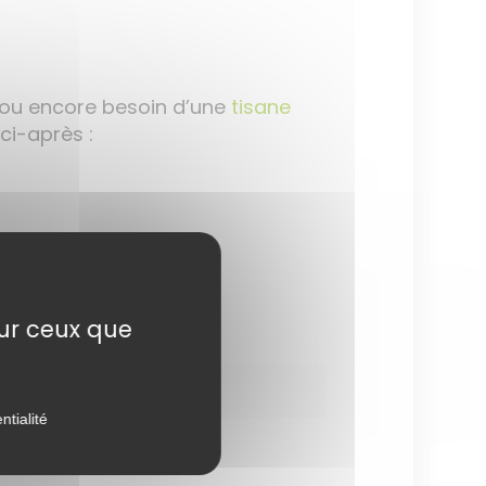
 ou encore besoin d’une
tisane
ci-après :
sur ceux que
ntialité