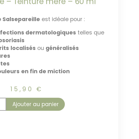
le – Teinture mère – 60 ml
 Salsepareille
est idéale pour :
ffections dermatologiques
telles que
psoriasis
rits
localisés
ou
généralisés
ures
ites
ouleurs
en fin de miction
15,90
€
Ajouter au panier