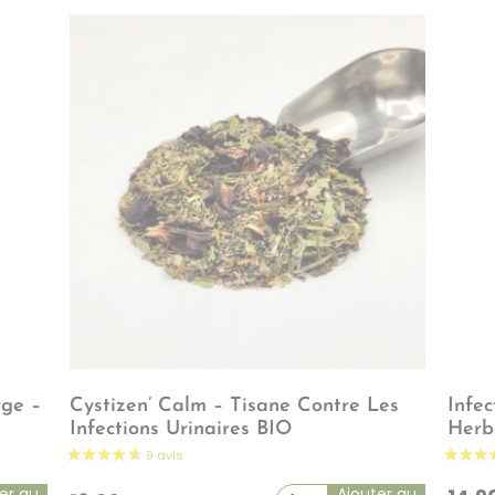
rge –
Cystizen’ Calm – Tisane Contre Les
Infec
Infections Urinaires BIO
Herb
er au
Ajouter au