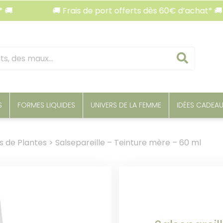
🚚 Frais de port offerts dès 60€ d’achat* 🚚
Reche
S
FORMES LIQUIDES
UNIVERS DE LA FEMME
IDÉES CADEA
s de Plantes
>
Salsepareille – Teinture mère – 60 ml