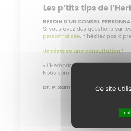
Les p’tits tips de l’Her
BESOIN D’UN CONSEIL PERSONNAL
Si vous avez des questions sur le
personnalisée
, n’hésitez pas à p
Je réserve une consultation !
« L’Herboristerie, c’est prendre le 
Nous sommes là pour vous conseil
Dr. P. Sammut
Ce site uti
Tout