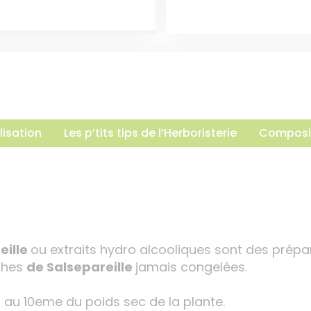
lisation
Les p’tits tips de l’Herboristerie
Composi
eille
ou extraits hydro alcooliques sont des prép
îches
de Salsepareille
jamais congelées.
 au 10eme du poids sec de la plante.