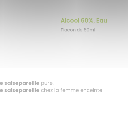
a
Alcool 60%, Eau
Flacon de 60ml
.
e salsepareille
pure.
e salsepareille
chez la femme enceinte
…