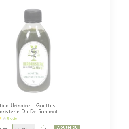
tion Urinaire – Gouttes
oristerie Du Dr. Sammut
Choix
Ajouter au