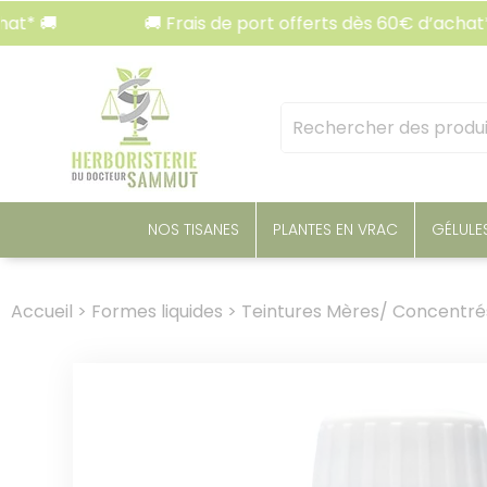
Panneau de gestion des cookies
🚚 Frais de port offerts dès 60€ d’achat* 🚚
Mots
clés
:
NOS TISANES
PLANTES EN VRAC
GÉLULE
Accueil
>
Formes liquides
>
Teintures Mères/ Concentré