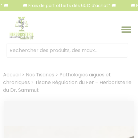
Panneau de gestion des cookies
🚚 Frais de port offerts dès 60€ d’achat* 🚚
🚚 Frais
Mots
clés
:
Accueil
>
Nos Tisanes
>
Pathologies aiguës et
chroniques
>
Tisane Régulation du Fer – Herboristerie
du Dr. Sammut