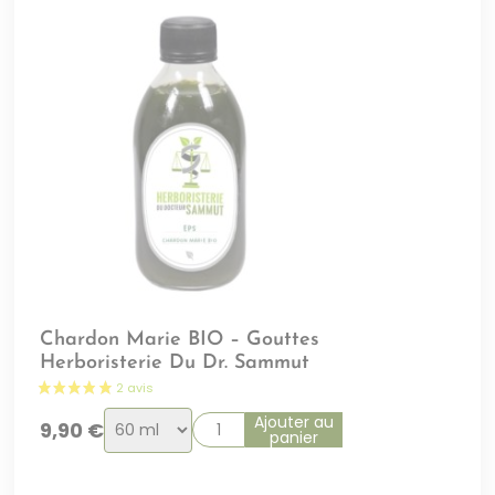
Chardon Marie BIO – Gouttes
Herboristerie Du Dr. Sammut
Choix
Ajouter au
9,90
€
panier
de
la