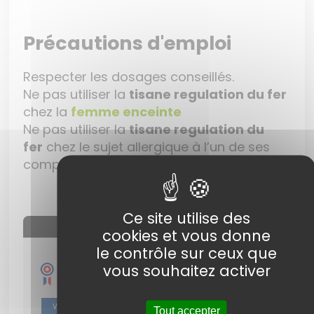
Précautions d'emploi
Respecter les dosages conseillés.
Ne pas utiliser la
tisane regulation du fer
chez la
femme enceinte
Ne pas utiliser la
tisane regulation du
fer
chez le sujet allergique à l’un de ses
composants.
Ce site utilise des
AVIS À PROPOS DU PRODUIT
cookies et vous donne
le contrôle sur ceux que
9.7
vous souhaitez activer
/10
VOIR L'ATTESTATION
Tout accepter
Basé sur 6 avis