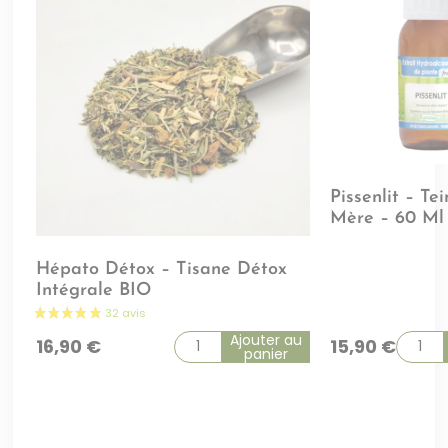
Pissenlit – Te
Mère – 60 Ml
Hépato Détox – Tisane Détox
Intégrale BIO
Ajouter au
16,90
€
15,90
€
panier