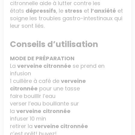
citronnelle aide à lutter contre les
états
dépressifs
, le
stress
et
l’anxiété
et
soigne les troubles gastro-intestinaux qui
leur sont liés.
Conseils d’utilisation
MODE DE PRÉPARATION
La
verveine citronnée
se prend en
infusion
1 cuillère à café de
verveine
citronnée
pour une tasse
faire bouillir l’eau
verser l’eau bouillante sur
la
verveine
citronnée
infuser 10 min
retirer la
verveine citronnée
c’est prêt! buvez!