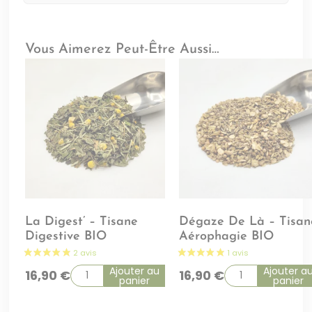
Vous Aimerez Peut-Être Aussi…
La Digest’ – Tisane
Dégaze De Là – Tisan
Digestive BIO
Aérophagie BIO
Ajouter au
Ajouter a
16,90
€
16,90
€
panier
panier