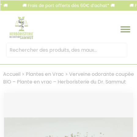
Panneau de gestion des cookies
🚚 Frais de port offerts dès 60€ d’achat* 🚚
🚚 Frai
Mots
clés
:
Accueil
>
Plantes en Vrac
>
Verveine odorante coupée
BIO – Plante en vrac – Herboristerie du Dr. Sammut