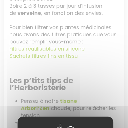
Boire 2 à 3 tasses par jour d’infusion
de
verveine,
en fonction des envies.
Pour bien filtrer vos plantes médicinales
nous avons des filtres pratiques que vous
pouvez remplir vous-même :
Filtres réutilisables en silicone
Sachets filtres fins en tissu
Les p’tits tips de
l’Herboristerie
Pensez à notre
tisane
Arbori’Zen
chaude, pour relâcher les
tension.
À déguster avec soi ou à partager