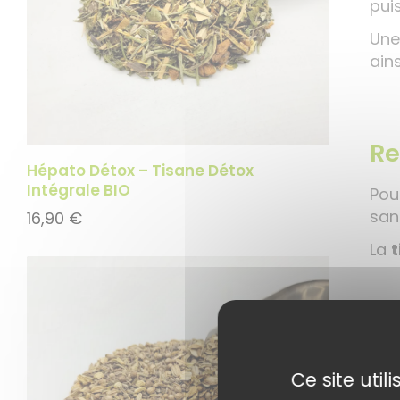
pui
Une
ains
Re
Hépato Détox – Tisane Détox
Intégrale BIO
Pour
san
16,90
€
La
t
Com
1 cu
inf
Ce site uti
pre