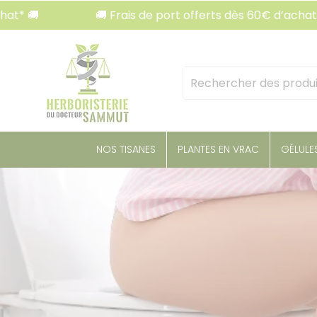
Panneau de gestion des cookies
🚚 Frais de port offerts dès 60€ d’achat* 🚚
Mots
clés
:
NOS TISANES
PLANTES EN VRAC
GÉLULE