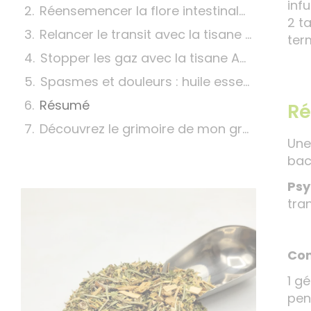
inf
Réensemencer la flore intestinale avec Psychobiotique
2 t
Relancer le transit avec la tisane Relax’ Active
ter
Stopper les gaz avec la tisane Aérophagie et la glutamine
Spasmes et douleurs : huile essentielle de Fenouil
Résumé
Ré
Découvrez le grimoire de mon grand-père pour tout savoir sur les plantes, mes recettes et bien plus encore !
Une
bac
Psy
tran
Com
1 gé
pen