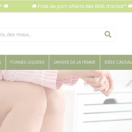
🚚 Frais de port offerts dès 60€ d’achat* 🚚
Reche
S
FORMES LIQUIDES
UNIVERS DE LA FEMME
IDÉES CADEA