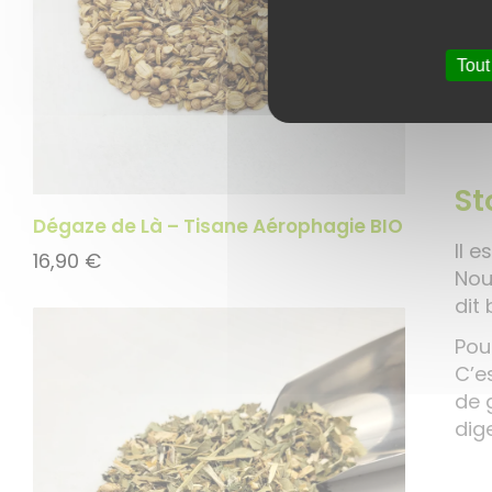
pen
Not
Tout
acc
St
Dégaze de Là – Tisane Aérophagie BIO
Il 
16,90
€
Nou
dit
Pou
C’es
de 
dig