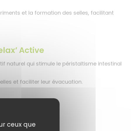
riments et la formation des selles, facilitant
elax’ Active
if naturel qui stimule le péristaltisme intestinal
lles et faciliter leur évacuation.
sur ceux que