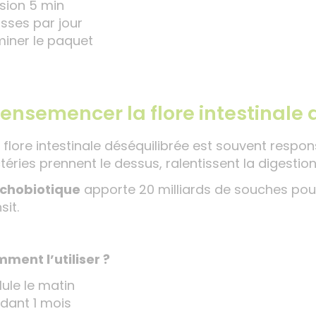
usion 5 min
asses par jour
miner le paquet
ensemencer la flore intestinale
 flore intestinale déséquilibrée est souvent respon
téries prennent le dessus, ralentissent la digesti
chobiotique
apporte 20 milliards de souches pour 
sit.
ment l’utiliser ?
lule le matin
dant 1 mois