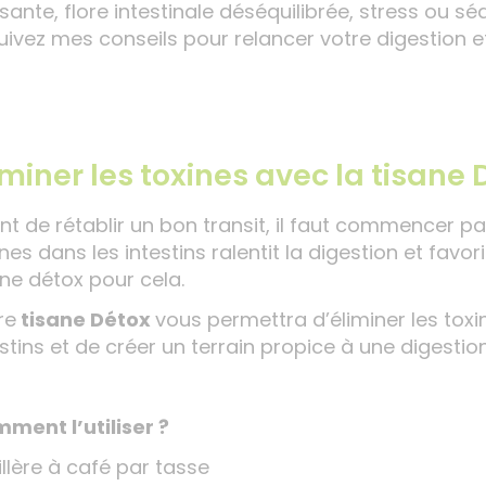
isante, flore intestinale déséquilibrée, stress ou
uivez mes conseils pour relancer votre digestion et 
iminer les toxines avec la tisane 
nt de rétablir un bon transit, il faut commencer p
nes dans les intestins ralentit la digestion et favor
ane détox pour cela.
re
tisane Détox
vous permettra d’éliminer les toxi
stins et de créer un terrain propice à une digestion
ment l’utiliser ?
illère à café par tasse