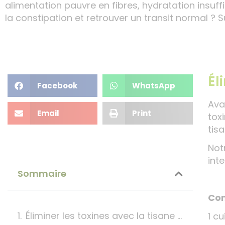
alimentation pauvre en fibres, hydratation insuff
la constipation et retrouver un transit normal ? S
Él
Facebook
WhatsApp
Ava
Email
Print
toxi
tis
Not
inte
Sommaire
Com
Éliminer les toxines avec la tisane Détox
1 cu