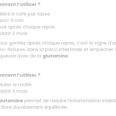
ment l’utiliser ?
illère à café par tasse
usion 5 min
asse après chaque repas
dant 2 mois
vous gonflez après chaque repas, c’est le signe d’u
ro-fissures dans la paroi intestinale et empêcher l’
ueuse avec de la
glutamine
.
ment l’utiliser ?
élules le matin
dant 3 mois
glutamine
permet de réduire l’inflammation intesti
 flore durablement équilibrée.