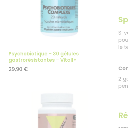
Sp
Si 
pou
le 
Psychobiotique – 30 gélules
gastrorésistantes – Vitall+
Com
29,90
€
2 g
pen
R