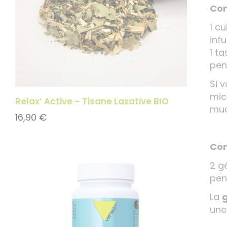
Com
1 cu
inf
1 t
pen
Si 
mic
Relax’ Active – Tisane Laxative BIO
muq
16,90
€
Com
2 g
pen
La
une