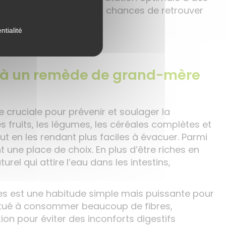
IO
, vous maximisez vos chances de retrouver
ntialité
e à un remède de grand-mère
 cruciale pour prévenir et soulager la
s fruits, les légumes, les céréales complètes et
t en les rendant plus faciles à évacuer. Parmi
une place de choix. En plus d’être riches en
urel qui attire l’eau dans les intestins,
es est une habitude simple mais puissante pour
abitué à consommer beaucoup de fibres,
on pour éviter des inconforts digestifs