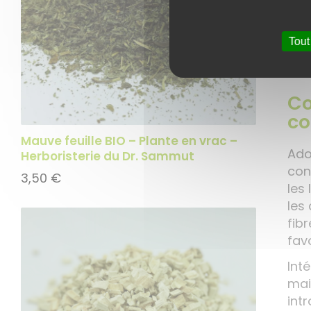
sol
rap
Tout
Co
co
Mauve feuille BIO – Plante en vrac –
Ado
Herboristerie du Dr. Sammut
con
3,50
€
les
les 
fibr
favo
Int
mai
int