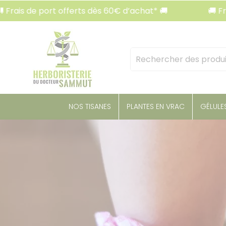
Panneau de gestion des cookies
de port offerts dès 60€ d’achat* 🚚
🚚 Frais de p
Mots
clés
:
NOS TISANES
PLANTES EN VRAC
GÉLULE