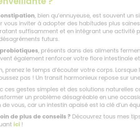
enveillante ?
onstipation
, bien qu’ennuyeuse, est souvent un s
r vous inviter à adopter des habitudes plus saines
ratant suffisamment et en intégrant une activité 
 désagréments futurs.
probiotiques
, présents dans des aliments ferme
vent également renforcer votre flore intestinale et 
n, prenez le temps d’écouter votre corps. Lorsque l’e
oussez pas ! Un transit harmonieux repose sur une 
c ces gestes simples et des solutions naturelles
nsformer un problème désagréable en une occasion
 de vous, car un intestin apaisé est la clé d’un équ
oin de plus de conseils ?
Découvrez tous mes tips 
quant
ici
!