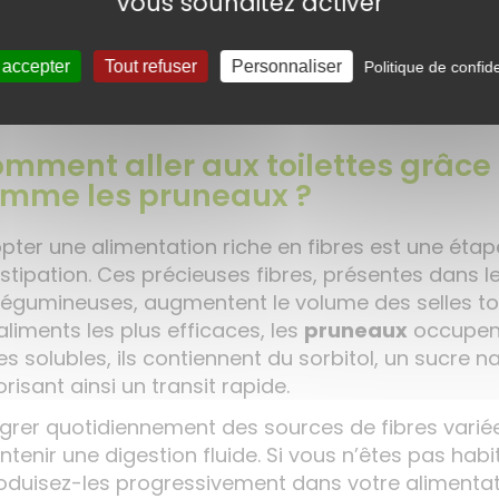
vous souhaitez activer
utions naturelles comme la
Tisane Relax’Active B
idement un confort digestif !
 accepter
Tout refuser
Personnaliser
Politique de confide
mment aller aux toilettes grâc
mme les pruneaux ?
pter une alimentation riche en fibres est une étape
stipation. Ces précieuses fibres, présentes dans le
 légumineuses, augmentent le volume des selles tou
aliments les plus efficaces, les
pruneaux
occupent 
es solubles, ils contiennent du sorbitol, un sucre nat
risant ainsi un transit rapide.
égrer quotidiennement des sources de fibres varié
ntenir une digestion fluide. Si vous n’êtes pas h
roduisez-les progressivement dans votre alimentati