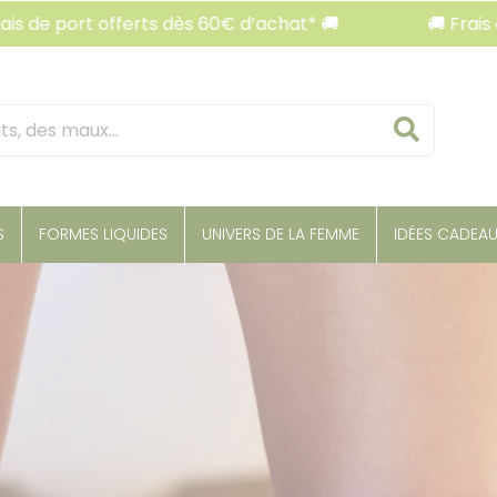
ort offerts dès 60€ d’achat* 🚚
🚚 Frais de port
Reche
S
FORMES LIQUIDES
UNIVERS DE LA FEMME
IDÉES CADEA