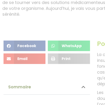
de se tourner vers des solutions médicamenteuses
de votre organisme. Aujourd’hui, je vais vous par
sérénité.
Po
Facebook
WhatsApp
La 
Email
Print
ins
fon
cas
qu’
dép
Sommaire
Les
dou
l’o