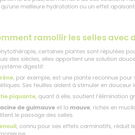
s qu’une meilleure hydratation ou un effet apaisant s
mment ramollir les selles avec 
hytothérapie, certaines plantes sont réputées pour le
uis des siècles, elles apportent une solution douce 
système digestif.
frêne
, par exemple, est une plante reconnue pour
étiques. Ses feuilles aident à stimuler en douceur le
rtie piquante
, quant à elle, soutient l’élimination
racine de guimauve
et la
mauve
, riches en muci
litent le passage des selles.
enouil
, connu pour ses effets carminatifs, réduit 
monieuse.