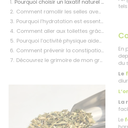
Pourquoi choisir un laxatif naturel ?
tel
Comment ramollir les selles avec des plantes médicinales ?
Pourquoi l’hydratation est essentielle ?
Comment aller aux toilettes grâce à un remède de grand-mère comme les pruneaux ?
Co
Pourquoi l’activité physique aide-t-elle à déclencher les selles ?
En p
Comment prévenir la constipation avec une hygiène de vie bienveillante ?
dep
Découvrez le grimoire de mon grand-père pour tout savoir sur les plantes, mes recettes et bien plus encore !
du 
Le
diur
L’o
La 
faci
Le
f
har