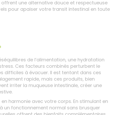
s offrent une alternative douce et respectueuse
ls pour apaiser votre transit intestinal en toute
?
équilibres de l’alimentation, une hydratation
 stress. Ces facteurs combinés perturbent le
 difficiles à évacuer. Il est tentant dans ces
lagement rapide, mais ces produits, bien
nt irriter la muqueuse intestinale, créer une
stive.
nt en harmonie avec votre corps. En stimulant en
if à un fonctionnement normal sans brusquer
urelles offrent des bienfaits complémentaires,