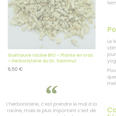
tem
Po
Le 
sti
jou
Guimauve racine BIO – Plante en vrac
yog
– Herboristerie du Dr. Sammut
6,50
€
Pou
que
mei
L’herboristerie, c’est prendre le mal à la
Co
racine, mais le plus important c’est de