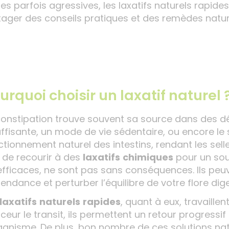
 parfois agressives, les laxatifs naturels rapide
tager des conseils pratiques et des remèdes nature
urquoi choisir un laxatif naturel 
constipation trouve souvent sa source dans des dés
uffisante, un mode de vie sédentaire, ou encore le
ctionnement naturel des intestins, rendant les selles
 de recourir à des
laxatifs
chimiques
pour un sou
efficaces, ne sont pas sans conséquences. Ils peuve
endance et perturber l’équilibre de votre flore dige
laxatifs
naturels
rapides
, quant à eux, travaille
ceur le transit, ils permettent un retour progress
rganisme. De plus, bon nombre de ces solutions nat