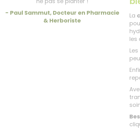
bi
ne pas se planter !
- Paul Sammut, Docteur en Pharmacie
La
c
& Herboriste
pou
hyd
les
Les
peu
Enfi
rep
Ave
tra
soin
Bes
cli