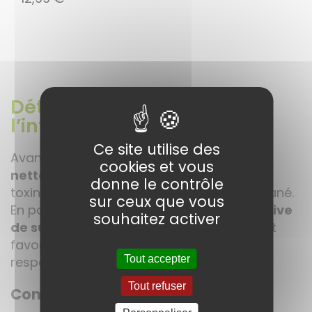
Détoxifier la peau de
l’intérieur
Ce site utilise des
Avant d’agir localement, il est essentiel de
cookies et vous
nettoyer l’organisme
afin d’éliminer les
donne le contrôle
toxines qui nourrissent le déséquilibre cutané.
sur ceux que vous
En particulier, une
consommation excessive
souhaitez activer
de sucre
peut aggraver les symptômes et
favoriser la prolifération du parasite
Tout accepter
responsable.
Tout refuser
Comment utiliser notre tisane ?