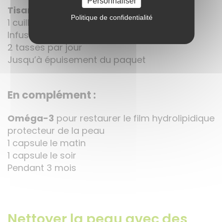
Personnaliser
Tisane Peau Lisse BIO
:
Politique de confidentialité
1 cuillère à café par tasse
Infusion 5 minutes
2 tasses par jour
Jusqu’à épuisement du paquet
En complément :
Oméga-3
pour restaurer le film hydrolipidique
protecteur de la peau
1 capsule le matin
1 capsule le soir
Pendant 3 mois
Nettoyer la peau avec des