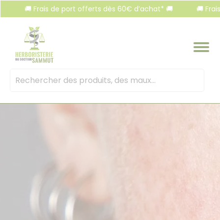
Panneau de gestion des cookies
🚚 Frais de port offerts dès 60€ d’achat* 🚚
🚚 Frais de po
Mots
clés
: