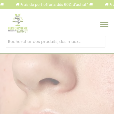
Panneau de gestion des cookies
🚚 Frais de port offerts dès 60€ d’achat* 🚚
🚚 Frais de p
Mots
clés
: