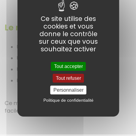
Ce site utilise des
cookies et vous
Le matériel nécessaire
donne le contrôle
sur ceux que vous
Un petit bol résistant à la chaleur
souhaitez activer
Une casserole pour bain-marie
Tout accepter
Une cuillère en bois
Tout refuser
Un petit pot en verre propre
Personnaliser
Politique de confidentialité
Ce matériel simple permet de réaliser
facilement le baume à la maison.