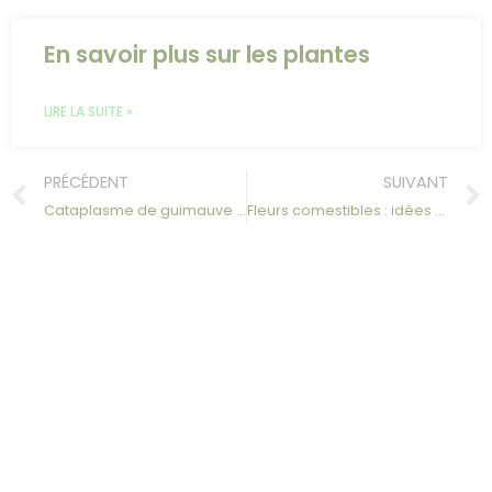
En savoir plus sur les plantes
LIRE LA SUITE »
PRÉCÉDENT
SUIVANT
Cataplasme de guimauve pour brûlures d’estomac : recette naturelle
Fleurs comestibles : idées recettes pour mettre de la couleur dans vos plats