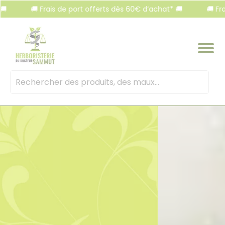
Panneau de gestion des cookies
🚚 Frais de port offerts dès 60€ d’achat* 🚚
🚚 Frais de
Mots
clés
: