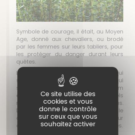
Symbole de courage, il était, au Moyen
Age, donné aux chevaliers, ou brodé
par les femmes sur leurs tabliers, pour
les protéger du danger durant leurs
quêtes.
Le nom
thym
vient du grec
thymos
qui
signifie « parfumer » ou
thymon
qui
signifie « esprit » ou « fumée ». Le thym
Ce site utilise des
était en effet utilisé lors des rituels
cookies et vous
religieux chez les Grecs et les Romains.
donne le contrôle
Dans leur vie quotidienne, ils le
sur ceux que vous
coupaient et le brûlaient pour
souhaitez activer
désinfecter et désodoriser leurs pièces.