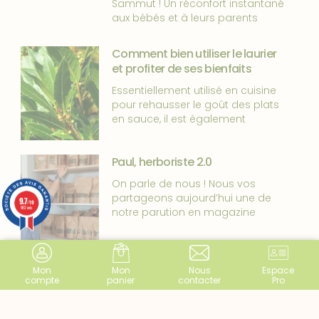
Sammut ! Un réconfort instantané
aux bébés et à leurs parents
Comment bien utiliser le laurier
et profiter de ses bienfaits
Essentiellement utilisé en cuisine
pour rehausser le goût des plats
en sauce, il est également
Paul, herboriste 2.0
On parle de nous ! Nous vos
partageons aujourd’hui une de
9.7
/10
982 avis
notre parution en magazine
Mon
Mon
Nous
Espace
Tous les articles
compte
panier
contacter
Pro