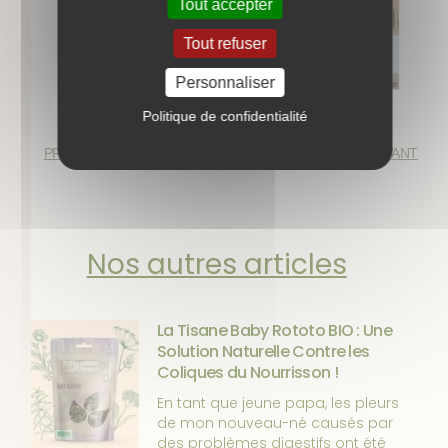
Tout accepter
Tout refuser
Personnaliser
Politique de confidentialité
PRÉCÉDENT
SUIVANT
Nos autres articles
La Tisane Baby Rototo BIO : Une
Solution Naturelle Contre les
Coliques du Nourrisson !
En tant que jeune papa, les pleurs
de mon nouveau-né causés par
des problèmes digestifs ont été