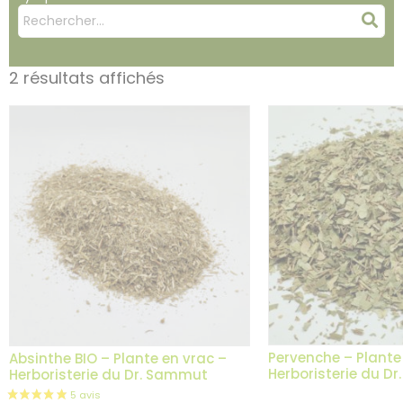
Mots
Rec
clés
:
2 résultats affichés
Pervenche – Plante
Absinthe BIO – Plante en vrac –
Herboristerie du D
Herboristerie du Dr. Sammut