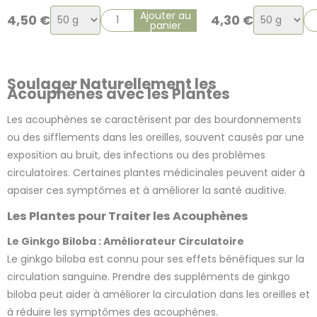
Choix
Choix
Ajouter au
4,50
€
4,30
€
panier
de
de
la
la
variation
variation
Soulager Naturellement les
Acouphènes avec les Plantes
Les acouphènes se caractérisent par des bourdonnements
ou des sifflements dans les oreilles, souvent causés par une
exposition au bruit, des infections ou des problèmes
circulatoires. Certaines plantes médicinales peuvent aider à
apaiser ces symptômes et à améliorer la santé auditive.
Les Plantes pour Traiter les Acouphènes
Le Ginkgo Biloba : Améliorateur Circulatoire
Le ginkgo biloba est connu pour ses effets bénéfiques sur la
circulation sanguine. Prendre des suppléments de ginkgo
biloba peut aider à améliorer la circulation dans les oreilles et
à réduire les symptômes des acouphènes.