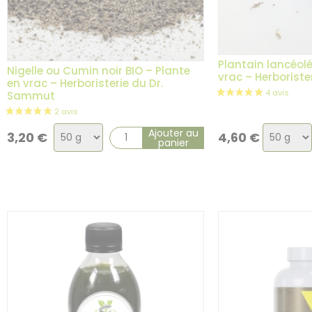
Plantain lancéolé
Nigelle ou Cumin noir BIO – Plante
vrac – Herborist
en vrac – Herboristerie du Dr.
Sammut
Choix
Choix
Ajouter au
3,20
€
4,60
€
panier
de
de
la
la
variation
variatio