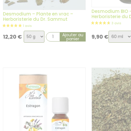
Desmodium BIO 
Desmodium – Plante en vrac –
Herboristerie du
Herboristerie du Dr. Sammut
Choix
Choix
Ajouter au
12,20
€
9,90
€
panier
de
de
la
la
variation
variatio