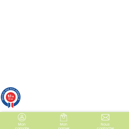
9.7
/10
982 avis
Mon
Mon
Nous
compte
panier
contacter