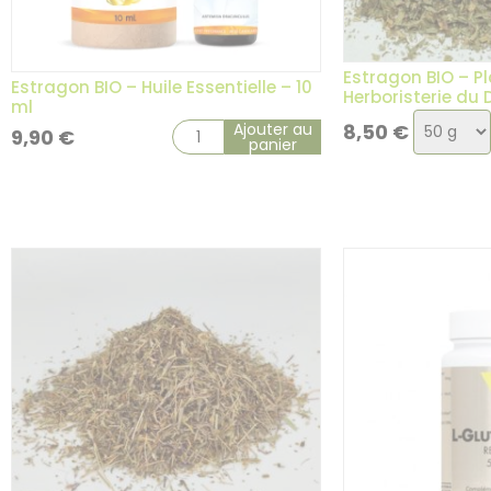
13 avis
Estragon BIO – Pl
Estragon BIO – Huile Essentielle – 10
Herboristerie du
ml
Choix
Ajouter au
8,50
€
9,90
€
panier
de
la
variatio