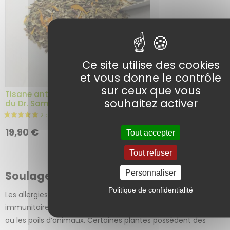
2 avis
Ce site utilise des cookies
et vous donne le contrôle
sur ceux que vous
Tisane anti Allergie – Herboristerie
souhaitez activer
du Dr. Sammut
Ajouter au
19,90
€
Tout accepter
panier
Tout refuser
Personnaliser
Soulager les Allergies avec les Plantes
Politique de confidentialité
Les allergies sont des réactions excessives du système
immunitaire à des substances comme le pollen, la poussière
ou les poils d’animaux. Certaines plantes possèdent des