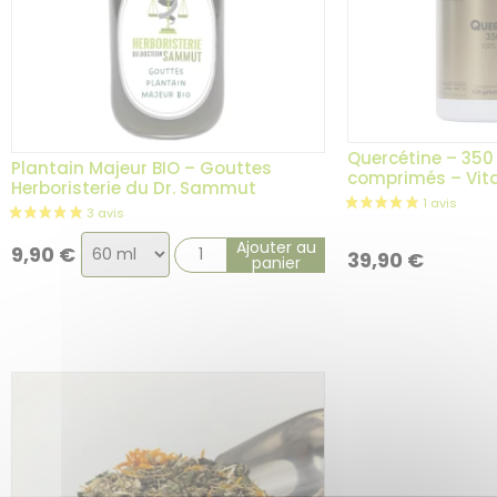
Quercétine – 350
Plantain Majeur BIO – Gouttes
comprimés – Vita
Herboristerie du Dr. Sammut
Choix
Ajouter au
9,90
€
39,90
€
panier
de
la
variation