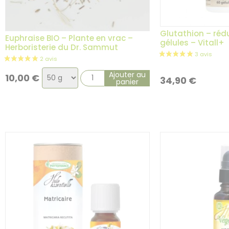
Glutathion – réd
Euphraise BIO – Plante en vrac –
gélules – Vitall+
Herboristerie du Dr. Sammut
Choix
Ajouter au
10,00
€
34,90
€
panier
de
la
variation
1 avis