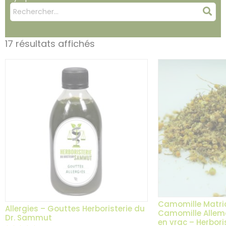
Mots
Rec
clés
:
17 résultats affichés
Camomille Matric
Allergies – Gouttes Herboristerie du
Camomille Allem
Dr. Sammut
en vrac – Herboris