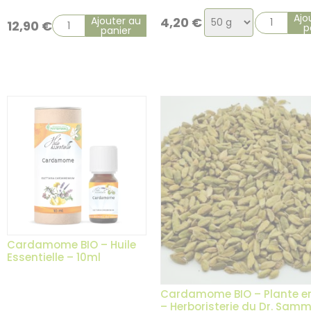
Choix
Ajo
Ajouter au
4,20
€
12,90
€
p
panier
de
la
variation
Cardamome BIO – Huile
Essentielle – 10ml
Cardamome BIO – Plante e
– Herboristerie du Dr. Sam