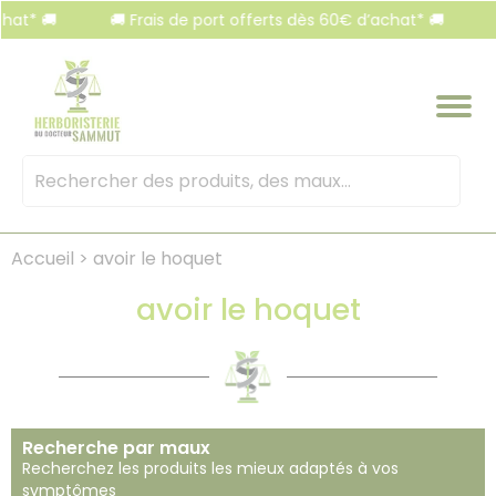
Panneau de gestion des cookies
t* 🚚
🚚 Frais de port offerts dès 60€ d’achat* 🚚
🚚
Mots
clés
:
Accueil
>
avoir le hoquet
avoir le hoquet
Recherche par maux
Recherchez les produits les mieux adaptés à vos
symptômes