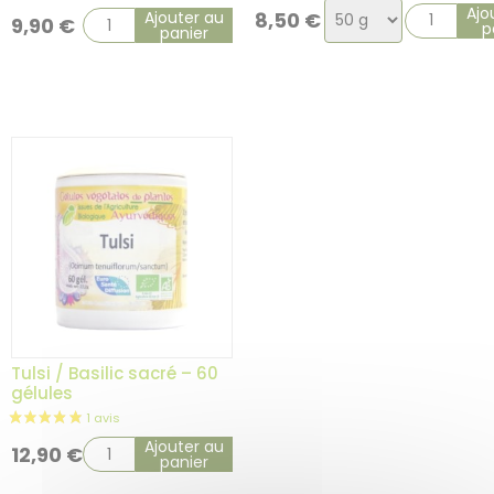
Choix
Ajo
Ajouter au
8,50
€
9,90
€
p
panier
de
la
variation
Tulsi / Basilic sacré – 60
gélules
Ajouter au
12,90
€
panier