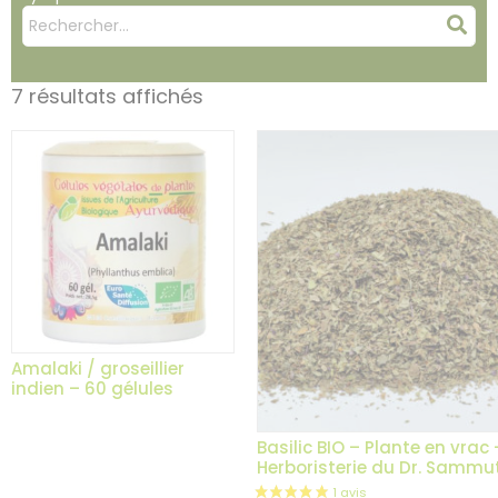
Mots
Rec
clés
:
7 résultats affichés
Amalaki / groseillier
indien – 60 gélules
Basilic BIO – Plante en vrac 
Herboristerie du Dr. Sammu