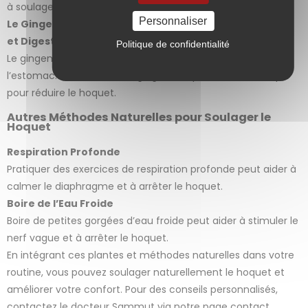
à soulager le hoquet.
Personnaliser
Le Gingembre (Zingiber officinale) : Antispasmodique
et Digestif
Politique de confidentialité
Le gingembre aide à détendre le diaphragme et à apaiser
l’estomac. Une infusion de gingembre peut être bénéfique
pour réduire le hoquet.
Autres Méthodes Naturelles pour Soulager le
Hoquet
Respiration Profonde
Pratiquer des exercices de respiration profonde peut aider à
calmer le diaphragme et à arrêter le hoquet.
Boire de l’Eau Froide
Boire de petites gorgées d’eau froide peut aider à stimuler le
nerf vague et à arrêter le hoquet.
En intégrant ces plantes et méthodes naturelles dans votre
routine, vous pouvez soulager naturellement le hoquet et
améliorer votre confort. Pour des conseils personnalisés,
contactez le docteur Sammut via notre page contact.