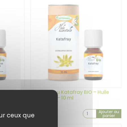
le
Katrafay ou Katafray BIO – Huile
Essentielle – 10 ml
Ajouter au
Ajouter au
9,90
€
sur ceux que
panier
panier