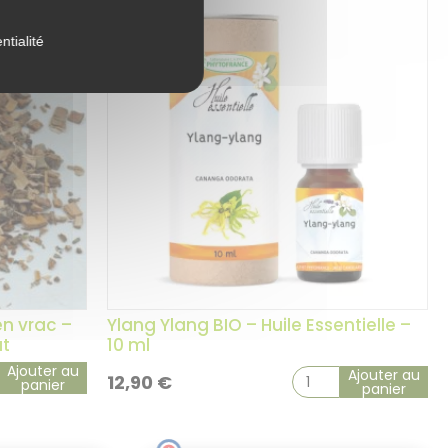
ntialité
en vrac –
Ylang Ylang BIO – Huile Essentielle –
ut
10 ml
Ajouter au
Ajouter au
12,90
€
panier
panier