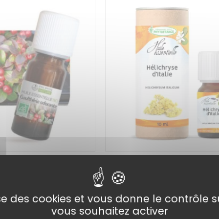
rante BIO – Huile
Helichryse d’Italie BIO – Hui
0 ml
Essentielle – 5ml
Ajouter au
22,90
€
lise des cookies et vous donne le contrôle 
panier
vous souhaitez activer