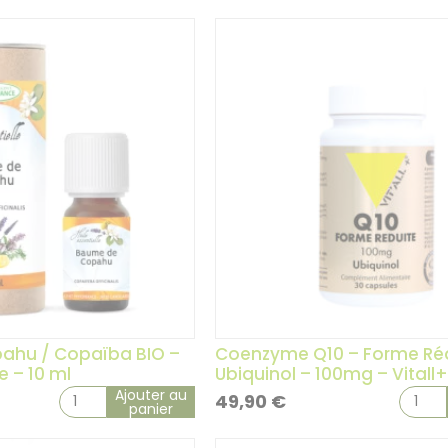
ahu / Copaïba BIO –
Coenzyme Q10 – Forme Ré
e – 10 ml
Ubiquinol – 100mg – Vitall+
Ajouter au
49,90
€
panier