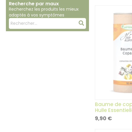
Recherche par maux
Recherchez les produits les mieux
adaptés à vos symptômes
Mots
Rechercher
clés
:
Baume de cop
Huile Essentiell
9,90
€