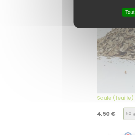
Tout
Saule (feuille)
Cho
4,50
€
de
la
vari