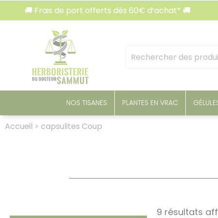
Panneau de gestion des cookies
🚚 Frais de port offerts dès 60€ d’achat* 🚚
Mots
clés
:
NOS TISANES
PLANTES EN VRAC
GÉLULE
Accueil
>
capsulites Coup
9 résultats af