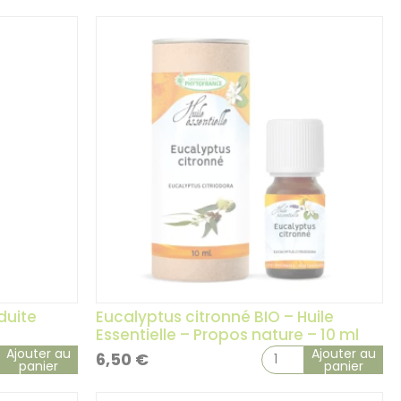
duite
Eucalyptus citronné BIO – Huile
Essentielle – Propos nature – 10 ml
Ajouter au
Ajouter au
6,50
€
panier
panier