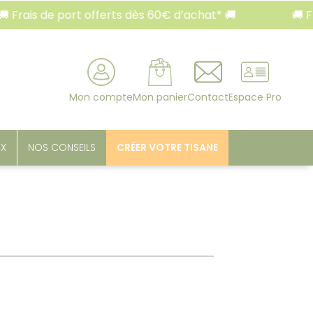
rais de port offerts dès 60€ d’achat* 🚚
🚚 Frai
rcher
Mon compte
Mon panier
Contact
Espace Pro
UX
NOS CONSEILS
CRÉER VOTRE TISANE