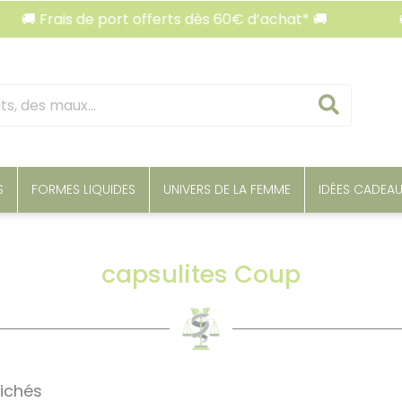
🚚 Frais de port offerts dès 60€ d’achat* 🚚
🚚 F
Reche
S
FORMES LIQUIDES
UNIVERS DE LA FEMME
IDÉES CADEA
capsulites Coup
fichés