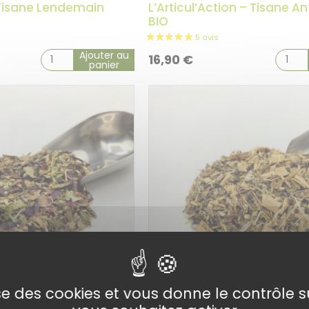
 Tisane Lendemain
L’Articul’Action – Tisane An
BIO
Ajouter au
16,90
€
panier
lise des cookies et vous donne le contrôle 