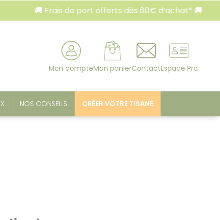
 Frais de port offerts dès 60€ d’achat* 🚚
🚚 Fr
rcher
Mon compte
Mon panier
Contact
Espace Pro
UX
NOS CONSEILS
CRÉER VOTRE TISANE