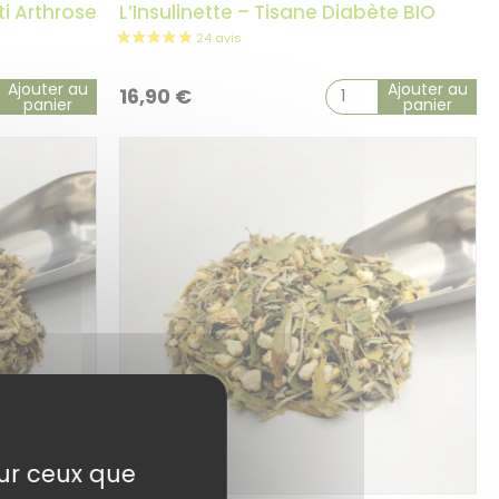
ti Arthrose
L’Insulinette – Tisane Diabète BIO
Ajouter au
Ajouter au
16,90
€
panier
panier
sur ceux que