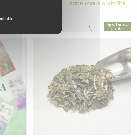
nti
La Punchy – Tisane Tonus & Vitalité
BIO
5 avis
ntialité
Ajouter au
Ajouter au
16,90
€
panier
panier