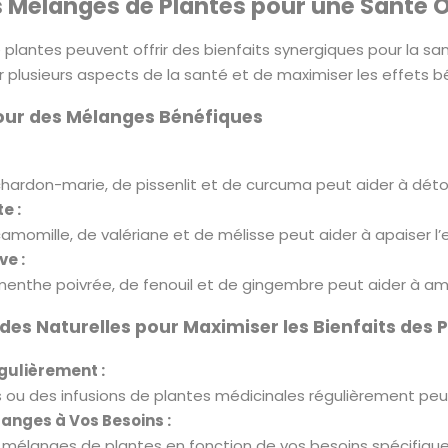
es Mélanges de Plantes pour une Santé 
plantes peuvent offrir des bienfaits synergiques pour la san
er plusieurs aspects de la santé et de maximiser les effets b
pour des Mélanges Bénéfiques
ardon-marie, de pissenlit et de curcuma peut aider à détoxifi
e :
momille, de valériane et de mélisse peut aider à apaiser l’e
ve :
nthe poivrée, de fenouil et de gingembre peut aider à améli
es Naturelles pour Maximiser les Bienfaits des 
ulièrement :
s ou des infusions de plantes médicinales régulièrement peu
anges à Vos Besoins :
s mélanges de plantes en fonction de vos besoins spécifiques