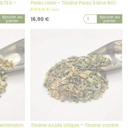
Q&TEA –
Peau Lisse – Tisane Peau Saine BIO
Ajouter au
Ajouter au
16,90
€
panier
panier
5 avis
pertension
Tisane Acide Urique – Tisane contre