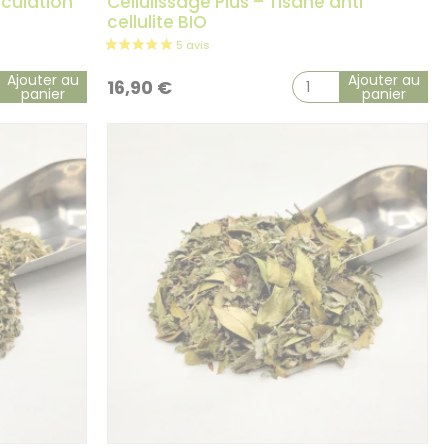
rculation
Cellulissage Plus – Tisane anti
cellulite BIO
Ajouter au
Ajouter au
16,90
€
panier
panier