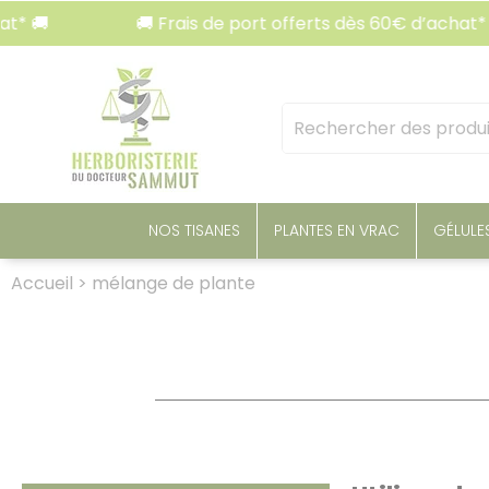
Panneau de gestion des cookies
🚚 Frais de port offerts dès 60€ d’achat* 🚚
Mots
clés
:
NOS TISANES
PLANTES EN VRAC
GÉLULE
Accueil
>
mélange de plante