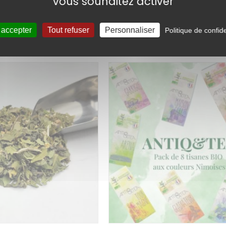
vous souhaitez activer
 – Tisane Anti
La Choléquilibre – Tisane A
BIO
Cholestérol BIO
3 avis
 accepter
Tout refuser
Personnaliser
Politique de confide
Ajouter au
16,90
€
panier