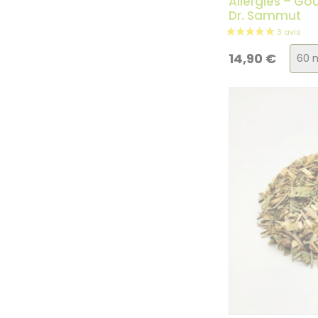
Allergies – Go
Dr. Sammut
Choi
14,90
€
de
la
vari