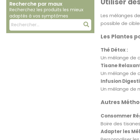
Utiliser d
Recherche par maux
Recherchez les produits les mieux
Les mélanges de 
adaptés à vos symptômes
Mots
possible de cibl
Rechercher
clés
Les Plantes 
:
Thé Détox :
Un mélange de ch
Tisane Relaxant
Un mélange de ca
Infusion Digesti
Un mélange de me
Autres Méthod
Consommer Rég
Boire des tisane
Adapter les Mél
Personnaliser le