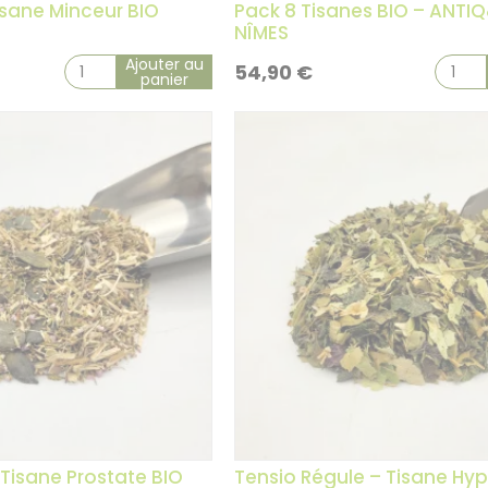
Tisane Minceur BIO
Pack 8 Tisanes BIO – ANTI
NÎMES
Ajouter au
54,90
€
panier
1 avis
 Tisane Prostate BIO
Tensio Régule – Tisane Hy