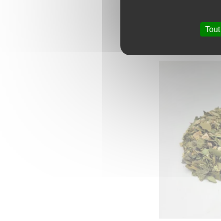
La Calmorroïde
Hémorroïdes 
Tout
16,90
€