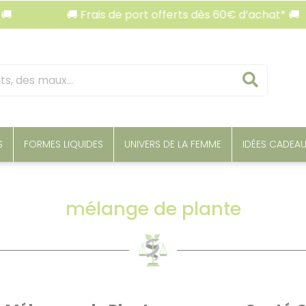
🚚 Frais de port offerts dès 60€ d’achat* 🚚
🚚
Reche
S
FORMES LIQUIDES
UNIVERS DE LA FEMME
IDÉES CADEA
mélange de plante