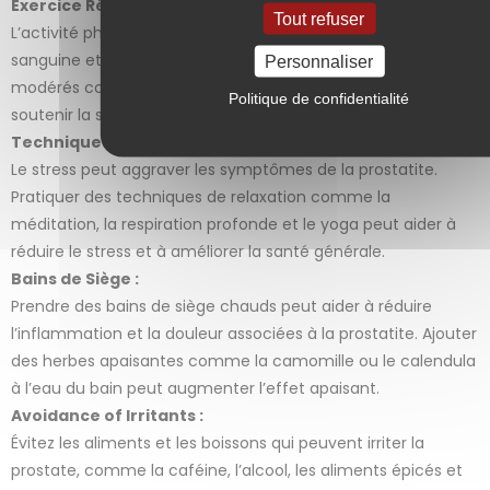
Exercice Régulier :
Tout refuser
L’activité physique régulière aide à améliorer la circulation
sanguine et à réduire l’inflammation. Pratiquer des exercices
Personnaliser
modérés comme la marche, le yoga ou la natation peut
Politique de confidentialité
soutenir la santé prostatique.
Techniques de Relaxation :
Le stress peut aggraver les symptômes de la prostatite.
Pratiquer des techniques de relaxation comme la
méditation, la respiration profonde et le yoga peut aider à
réduire le stress et à améliorer la santé générale.
Bains de Siège :
Prendre des bains de siège chauds peut aider à réduire
l’inflammation et la douleur associées à la prostatite. Ajouter
des herbes apaisantes comme la camomille ou le calendula
à l’eau du bain peut augmenter l’effet apaisant.
Avoidance of Irritants :
Évitez les aliments et les boissons qui peuvent irriter la
prostate, comme la caféine, l’alcool, les aliments épicés et