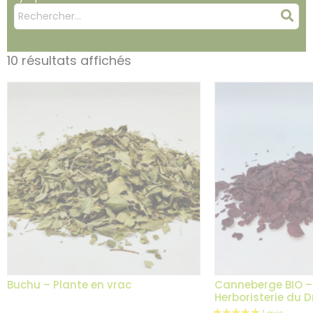
Mots
Rec
clés
:
10 résultats affichés
Buchu – Plante en vrac
Canneberge BIO – 
Herboristerie du 