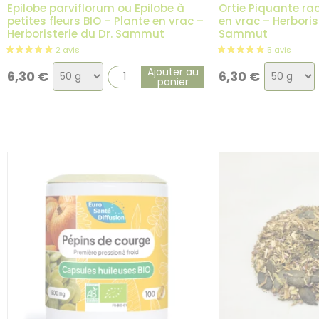
Epilobe parviflorum ou Epilobe à
Ortie Piquante rac
petites fleurs BIO – Plante en vrac –
en vrac – Herboris
Herboristerie du Dr. Sammut
Sammut
Choix
Choix
Ajouter au
6,30
€
6,30
€
panier
de
de
la
la
variation
variatio