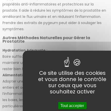
propriétés anti-inflammatoires et protectrices sur la
prostate. Il aide à réduire les symptômes de la prostatite en
améliorant le flux urinaire et en réduisant l’inflammation.
Prendre des extraits de pygeum peut aider à soulager les
symptômes.
Autres Méthodes Naturelles pour Gérer la
Prostatite
Hydratation Adequate :
Boire suffisamment d’eau aide à éliminer les toxines et à
1 avis
maintenir une bonne fonction urinaire. Assurez-vous de
rester bien hydraté tout au long de la journée.
Ce site utilise des cookies
Alimentation Équilibrée :
et vous donne le contrôle
Adopter une alimentation riche en fruits, légumes, grains
sur ceux que vous
entiers et acides gras oméga-3 peut aider à réduire
souhaitez activer
l’inflammation. Les aliments riches en antioxydants, comme
les baies, les tomates et les légumes verts, sont
Tout accepter
particulièrement bénéfiques.