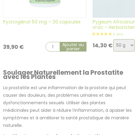
Pycnogénol 50 mg – 30 capsules
Pygeum Africanum
vrac – Herboriste
Choix
Ajouter au
14,30
€
39,90
€
panier
de
la
variatio
Soulager Naturellement la Prostatite
avec les Plantes
La prostatite est une inflammation de la prostate qui peut
causer des douleurs, des problèmes urinaires et des
dysfonctionnements sexuels. Utiliser des plantes
2 avis
médicinales peut aider à réduire l’inflammation, à apaiser les
symptômes et à améliorer la santé prostatique de manière
naturelle.