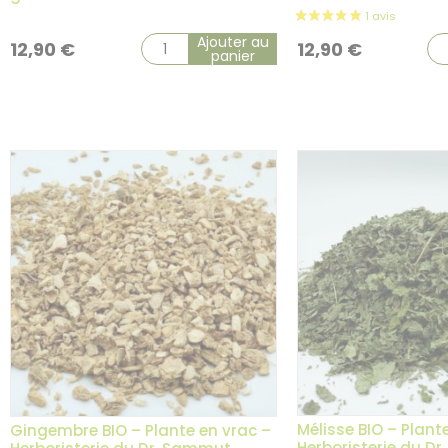
Ajouter au
12,90
€
12,90
€
panier
Mélisse BIO – Plant
Gingembre BIO – Plante en vrac –
Herboristerie du D