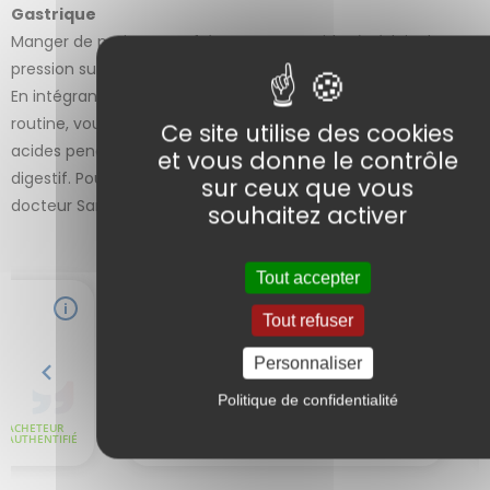
3 avis
Gastrique
Manger de petits repas fréquents peut aider à réduire la
pression sur l’estomac et à prévenir les remontées acides.
En intégrant ces plantes et méthodes naturelles dans votre
routine, vous pouvez soulager naturellement les remontées
Ce site utilise des cookies
acides pendant la grossesse et améliorer votre confort
et vous donne le contrôle
digestif. Pour des conseils personnalisés, contactez le
sur ceux que vous
docteur Sammut via notre page contact.
souhaitez activer
Tout accepter
Tout refuser
Personnaliser
Politique de confidentialité