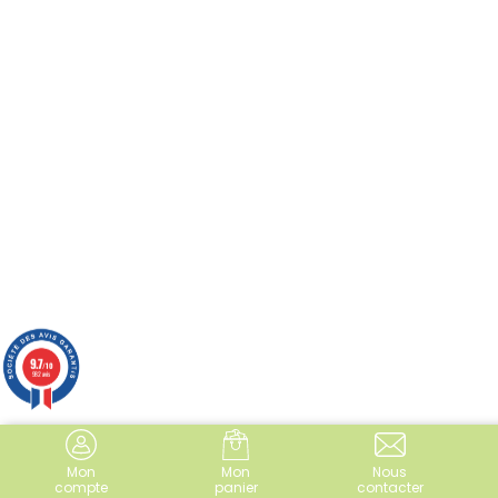
9.7
/10
982 avis
Mon
Mon
Nous
compte
panier
contacter