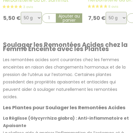
Herboristerie du Dr. Sammut
Choix
Choix
Ajouter au
5,50
€
7,50
€
panier
de
de
la
la
variation
variation
Soulager les Remontées Acides chez la
Femme Enceinte avec les Plantes
Les remontées acides sont courantes chez les femmes
enceintes en raison des changements hormonaux et de la
pression de l’utérus sur l’estomac. Certaines plantes
possèdent des propriétés apaisantes et antiacides qui
peuvent aider à soulager naturellement les remontées
acides.
Les Plantes pour Soulager les Remontées Acides
La Réglisse (Glycyrrhiza glabra) : Anti-inflammatoire et
Apaisante
La réglisse aide à apaiser l’inflammation de l’estomac et à