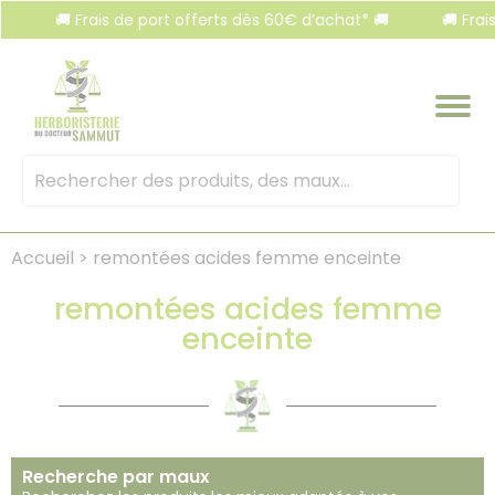
Panneau de gestion des cookies
🚚 Frais de port offerts dès 60€ d’achat* 🚚
🚚 Frais d
Mots
clés
:
Accueil
>
remontées acides femme enceinte
remontées acides femme
enceinte
Recherche par maux