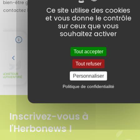
bien-être général. Pour des conseils personnalisés,
Ce site utilise des cookies
contactez le docteur Sammut via notre page contact.
et vous donne le contrôle
sur ceux que vous
souhaitez activer
Tout accepter
Tout refuser
Personnaliser
Politique de confidentialité
Inscrivez-vous à
l'Herbonews !