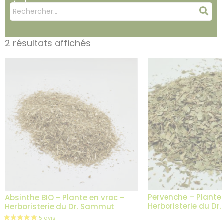
Mots
Rec
clés
:
2 résultats affichés
Pervenche – Plante
Absinthe BIO – Plante en vrac –
Herboristerie du D
Herboristerie du Dr. Sammut