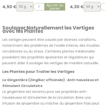
Choix
Choix
Ajouter au
4,50
€
4,30
€
panier
de
de
la
la
variation
variation
Soulager Naturellement les Vertiges
avec les Plantes
Les vertiges peuvent être causés par diverses conditions,
notamment des problèmes de l’oreille interne, des troubles
circulatoires ou du stress. Certaines plantes médicinales
possèdent des propriétés apaisantes et régulatrices qui
peuvent aider à soulager les vertiges de manière naturelle.
Les Plantes pour Traiter les Vertiges
Le Gingembre (Zingiber officinale) : Anti-nauséeux et
Stimulant Circulatoire
Le gingembre est reconnu pour ses propriétés anti-
nauséeuses et stimulantes de la circulation. Boire une
infusion de gingembre ou mâcher du gingembre frais peut