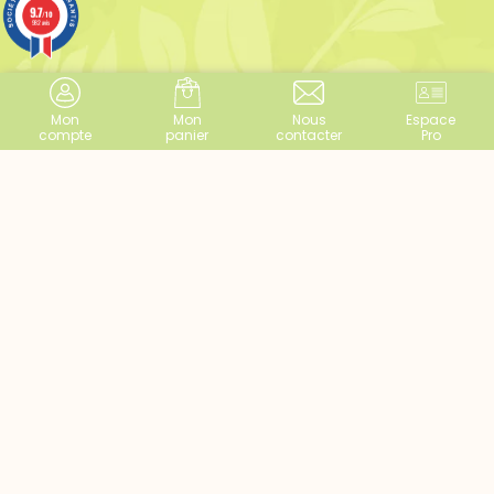
9.7
/10
982 avis
Mon
Mon
Nous
Espace
compte
panier
contacter
Pro
Herboristerie du Docteur Sammut
100% en ligne
30000 Nîmes