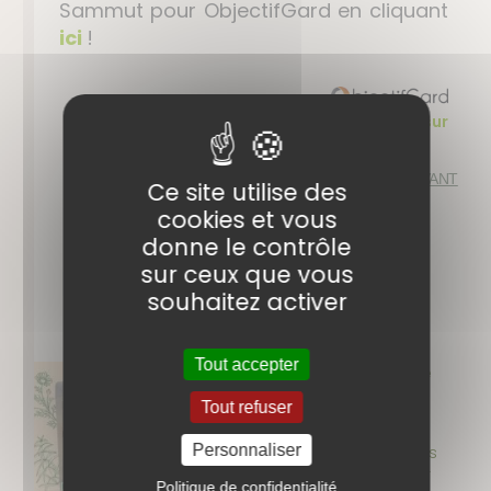
Sammut pour ObjectifGard en cliquant
ici
!
> lire l'article complet sur
SUIVANT
Ce site utilise des
cookies et vous
donne le contrôle
sur ceux que vous
Nos autres articles
souhaitez activer
Tout accepter
La Tisane Baby Rototo BIO : Une
Solution Naturelle Contre les
Tout refuser
Coliques du Nourrisson !
Personnaliser
En tant que jeune papa, les pleurs
de mon nouveau-né causés par
Politique de confidentialité