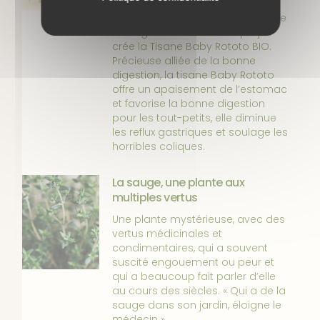
des problèmes digestifs ont été
déchirants. C’est dans le but de le
soulager naturellement que j’ai
crée la Tisane Baby Rototo BIO.
Précieuse alliée de la bonne
digestion, la tisane Baby Rototo
offre un apaisement de l’estomac
et favorise la bonne digestion
pour les tout-petits, elle diminue
les reflux gastriques et soulage les
horribles coliques.
La sauge, une plante aux
multiples vertus
Une plante mystérieuse, avec des
vertus médicinales et
condimentaires, qui a souvent
suscité engouement ou peur et
qui a beaucoup fait parler d’elle
au cours des siècles. « Qui a de la
sauge dans son jardin, éloigne le
médecin ».