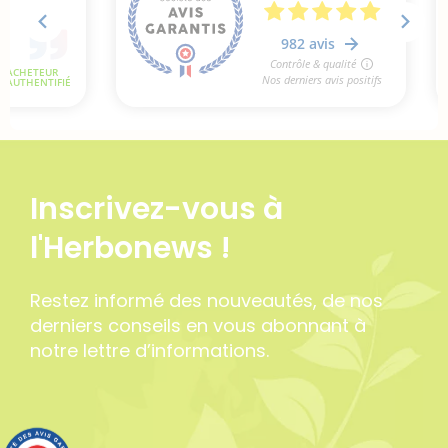
Inscrivez-vous à
l'Herbonews !
Restez informé des nouveautés, de nos
derniers conseils en vous abonnant à
notre lettre d’informations.