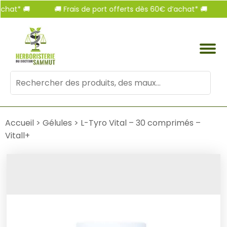
t* 🚚
🚚 Frais de port offerts dès 60€ d’achat* 🚚
🚚 
Mots
clés
:
Accueil
>
Gélules
>
L-Tyro Vital – 30 comprimés –
Vitall+