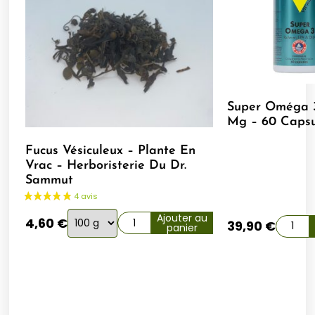
Super Oméga 3
Mg – 60 Capsu
Fucus Vésiculeux – Plante En
Vrac – Herboristerie Du Dr.
Sammut
Choix
Ajouter au
4,60
€
39,90
€
panier
de
la
variation