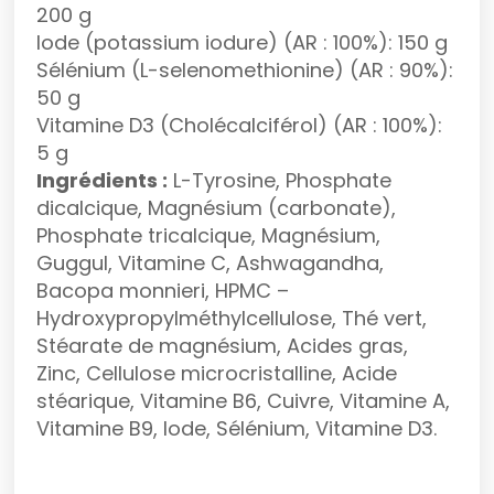
200 g
Iode (potassium iodure) (AR : 100%): 150 g
Sélénium (L-selenomethionine) (AR : 90%):
50 g
Vitamine D3 (Cholécalciférol) (AR : 100%):
5 g
Ingrédients :
L-Tyrosine, Phosphate
dicalcique, Magnésium (carbonate),
Phosphate tricalcique, Magnésium,
Guggul, Vitamine C, Ashwagandha,
Bacopa monnieri, HPMC –
Hydroxypropylméthylcellulose, Thé vert,
Stéarate de magnésium, Acides gras,
Zinc, Cellulose microcristalline, Acide
stéarique, Vitamine B6, Cuivre, Vitamine A,
Vitamine B9, Iode, Sélénium, Vitamine D3.