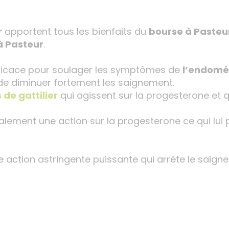
r
apportent tous les bienfaits du
bourse à Pasteu
à Pasteur
.
fficace pour soulager les symptômes de
l’endomé
 de diminuer fortement les saignement.
s
de
gattilier
qui agissent sur la progesterone et q
ement une action sur la progesterone ce qui lui 
action astringente puissante qui arrête le saign