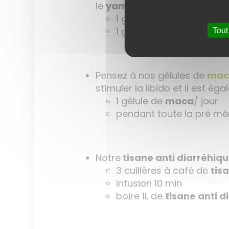
le
yam
va venir compléter l
1 gélule de
yam
à 10h
1 gélule de
yam
à 16h
Tout
Pensez à nos gélules de
mac
stimuler la libido et il est é
1 gélule de
maca
/ jour
pendant toute la pré m
Notre
tisane anti diarréhiq
3 cuillères à café de
tis
infusion 10 min
boire 1L de
tisane anti 