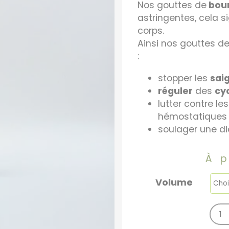
Nos gouttes de
bour
astringentes, cela si
corps.
Ainsi nos gouttes d
:
stopper les
sai
réguler
des
cy
lutter contre le
hémostatiques
soulager une di
À 
Volume