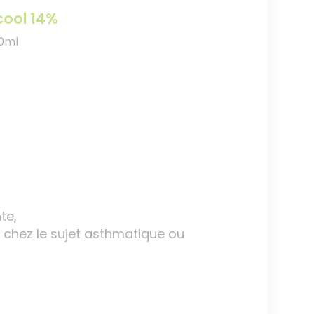
lcool 14%
00ml
te,
i chez le sujet asthmatique ou