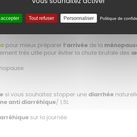
vous souhaitez activer
e manque de
progestérone
 accepter
Tout refuser
Personnaliser
Politique de confide
a
pour mieux préparer
l’arrivée
de la
ménopaus
galement très utile pour éviter la chute brutale des
œ
énopause
ue
si vous souhaitez stopper une
diarrhée
naturel
ane anti diarréhique
/ 1,5L
diarréhique
sur la journée