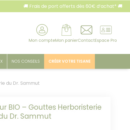
🚚 Frais de port offerts dès 60€ d’achat* 🚚
rcher
Mon compte
Mon panier
Contact
Espace Pro
UX
NOS CONSEILS
CRÉER VOTRE TISANE
rie du Dr. Sammut
ur BIO – Gouttes Herboristerie
du Dr. Sammut