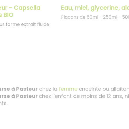
eur - Capsella
Eau, miel, glycerine, a
s BIO
Flacons de 60ml - 250ml - 5
us forme extrait fluide
rse à Pasteur
chez la
femme
enceinte ou allaitan
rse à Pasteur
chez l’enfant de moins de 12 ans, n
ts.