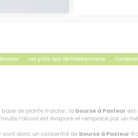
lisation
Les p’tits tips de l’Herboristerie
Composi
base de plante fraîche : la
bourse à Pasteur
est 
Ensuite l’alcool est évaporé et remplacé par un mé
r
sont donc un concentré de
bourse à Pasteur
fra