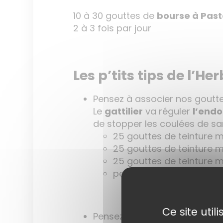
10 à 30 gouttes de
bourse à Past
2 à 3 fois par jour
Les p’tits tips de l’Her
Pensez à associer nos goutt
Le
gattilier
va réguler
l’end
de stopper les coulées de sa
25 gouttes de teinture 
25 gouttes de teinture 
25 gouttes de teinture 
pendant 3 mois
Ce site uti
Pensez associer nos gélules 