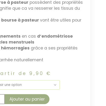
se à pasteur
possèdent des propriétés
gnifie que ca va resserrer les tissus du
e
bourse à pasteur
vont être utiles pour
gnements
en cas
d’endométriose
cles
menstruels
s
hémorragies
grâce a ses propriétés
arrhée naturellement
partir de
9,90
€
Ajouter au panier