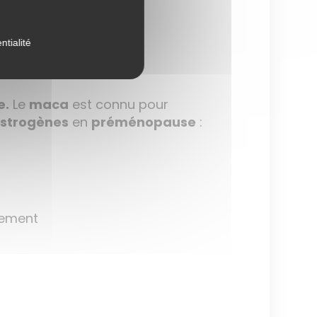
ntialité
e.
Le
maca
est connu pour
strogènes
en
préménopause
:
lement