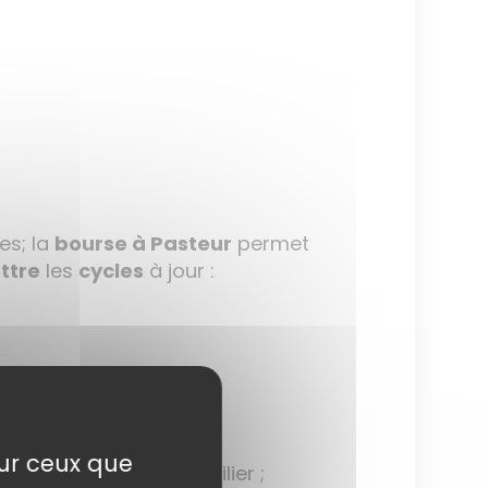
es; la
bourse à Pasteur
permet
ttre
les
cycles
à jour :
sur ceux que
sentes malgré le gattilier ;