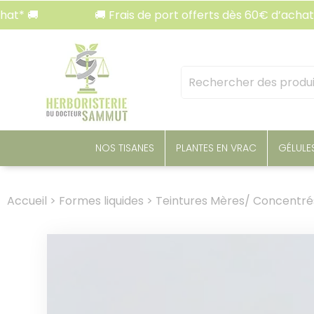
Panneau de gestion des cookies
🚚 Frais de port offerts dès 60€ d’achat* 🚚
Mots
clés
:
NOS TISANES
PLANTES EN VRAC
GÉLULE
Accueil
>
Formes liquides
>
Teintures Mères/ Concentré