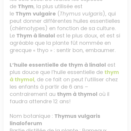
de
Thym
, la plus utilisée est
le
Thym
vulgaire
(
Thymus vulgaris
), qui
peut donner différentes huiles essentielles
(chémotypes) en fonction de sa culture.
Le
Thym à linalol
est le plus doux, et est si
agréable que la plante fût nommée en
grecque « thyo » : sentir bon, embaumer.
L’huile essentielle de thym à linalol
est
plus douce que l’huile essentielle de
thym
à thymol
, de ce fait on peut l’utiliser chez
les enfants à partir de 6 ans –
contrairement au
thym à thymol
où il
faudra attendre 12 ans!
Nom botanique :
Thymus vulgaris
linaloferum
Partie distillée de la plante : Rameaux