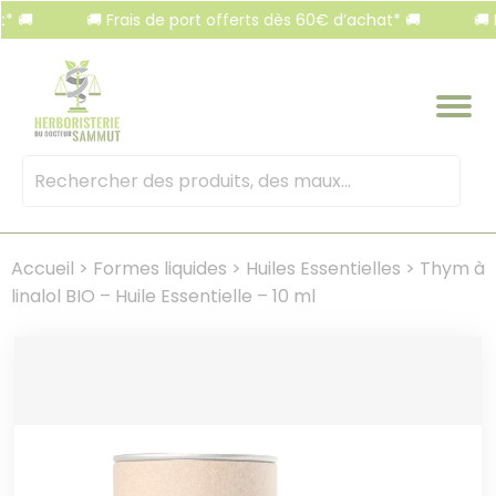
Panneau de gestion des cookies
🚚 Frais de port offerts dès 60€ d’achat* 🚚
🚚 Frais
Mots
clés
:
Accueil
>
Formes liquides
>
Huiles Essentielles
>
Thym à
linalol BIO – Huile Essentielle – 10 ml