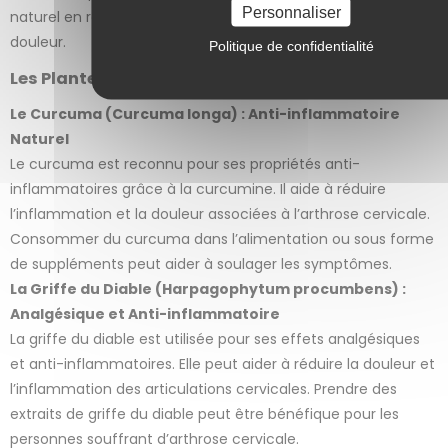
Personnaliser
naturel en réduisant l’inflammation et en apaisant la
douleur.
Politique de confidentialité
Les Plantes pour Soulager l’Arthrose Cervicale
Le Curcuma (Curcuma longa) : Anti-inflammatoire
Naturel
Le curcuma est reconnu pour ses propriétés anti-
inflammatoires grâce à la curcumine. Il aide à réduire
5 avis
l’inflammation et la douleur associées à l’arthrose cervicale.
Consommer du curcuma dans l’alimentation ou sous forme
de suppléments peut aider à soulager les symptômes.
La Griffe du Diable (Harpagophytum procumbens) :
Analgésique et Anti-inflammatoire
La griffe du diable est utilisée pour ses effets analgésiques
et anti-inflammatoires. Elle peut aider à réduire la douleur et
l’inflammation des articulations cervicales. Prendre des
extraits de griffe du diable peut être bénéfique pour les
personnes souffrant d’arthrose cervicale.