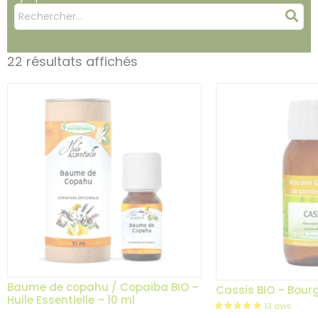
Mots
Rec
clés
:
22 résultats affichés
Baume de copahu / Copaïba BIO –
Cassis BIO – Bour
Huile Essentielle – 10 ml