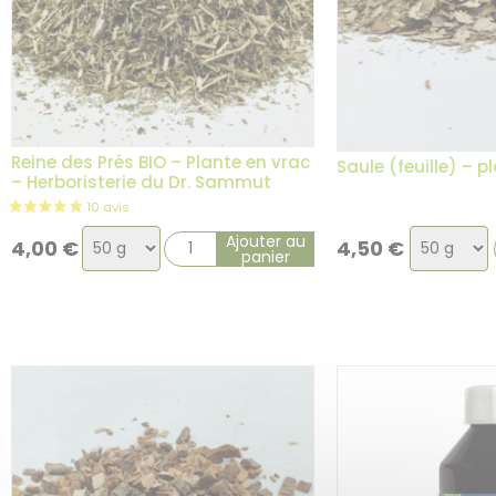
Reine des Prés BIO – Plante en vrac
Saule (feuille) – p
– Herboristerie du Dr. Sammut
Choix
Choix
Ajouter au
4,00
€
4,50
€
panier
de
de
la
la
variation
variation