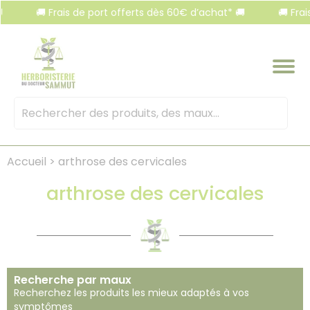
Panneau de gestion des cookies
🚚 Frais de port offerts dès 60€ d’achat* 🚚
🚚 Frais de p
Mots
clés
:
Accueil
>
arthrose des cervicales
arthrose des cervicales
Recherche par maux
Recherchez les produits les mieux adaptés à vos
symptômes