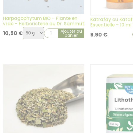
Harpagophytum BIO – Plante en
Katrafay ou Katafr
vrac – Herboristerie du Dr. Sammut
Essentielle – 10 ml
Choix
Ajouter au
10,50
€
9,90
€
panier
de
la
variation