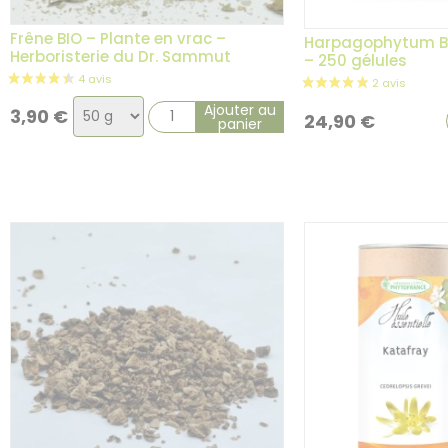
Frêne BIO – Plante en vrac –
Harpagophytum BI
Herboristerie du Dr. Sammut
– 250 gélules
Choix
Ajouter au
3,90
€
24,90
€
panier
de
la
variation
12 avis