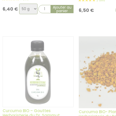
Choix
Ajouter au
6,40
€
6,50
€
panier
de
la
variation
Curcuma BIO – Gouttes
Curcuma BIO- Plan
Herboristerie du Dr. Sammut