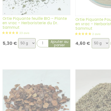
Ortie Piquante feuille BIO – Plante
Ortie Piquante Pou
en vrac – Herboristerie du Dr.
en vrac – Herborist
Sammut
Sammut
Choix
Choix
Ajouter au
5,30
€
4,60
€
panier
de
de
la
la
variation
variation