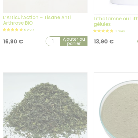
L’Articul’Action – Tisane Anti
Lithotamne ou Li
Arthrose BIO
gélules
Ajouter au
16,90
€
13,90
€
panier
3 avis