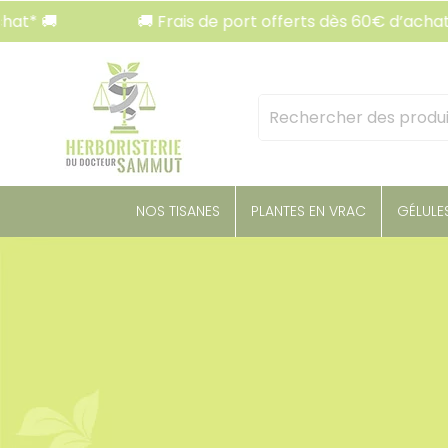
Panneau de gestion des cookies
🚚 Frais de port offerts dès 60€ d’achat* 🚚
Mots
clés
:
NOS TISANES
PLANTES EN VRAC
GÉLULE