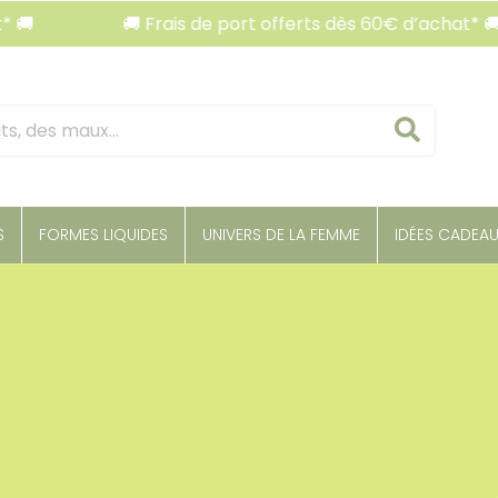
🚚 Frais de port offerts dès 60€ d’achat* 🚚

Reche
S
FORMES LIQUIDES
UNIVERS DE LA FEMME
IDÉES CADEA