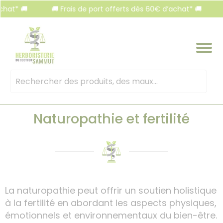
Panneau de gestion des cookies
t* 🚚
🚚 Frais de port offerts dès 60€ d’achat* 🚚
🚚 
Mots
clés
:
Naturopathie et fertilité
La naturopathie peut offrir un soutien holistique
à la fertilité en abordant les aspects physiques,
émotionnels et environnementaux du bien-être.