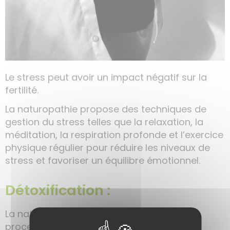
Le stress peut avoir un impact négatif sur la
fertilité.
La naturopathie propose des techniques de
gestion du stress telles que la relaxation, la
méditation, la respiration profonde et l’exercice
physique régulier pour réduire les niveaux de
stress et favoriser un équilibre émotionnel.
Détoxification :
La naturopathie peut aider à soutenir le
processus de détoxification du corps, en