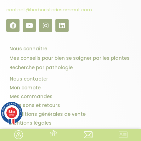
contact@herboristeriesammut.com
Nous connaître
Mes conseils pour bien se soigner par les plantes
Recherche par pathologie
Nous contacter
Mon compte
Mes commandes
Livraisons et retours
9.7
/10
Conditions générales de vente
982 avis
Mentions légales
Gestion des cookies