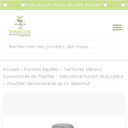
Panneau de gestion des cookies
🚚 Frais de port offerts dès 60€ d’achat* 🚚
🚚 Frai
Mots
clés
:
Accueil
>
Formes liquides
>
Teintures Mères/
Concentrés de Plantes
>
Décontracturant Musculaire
– Gouttes Herboristerie du Dr. Sammut