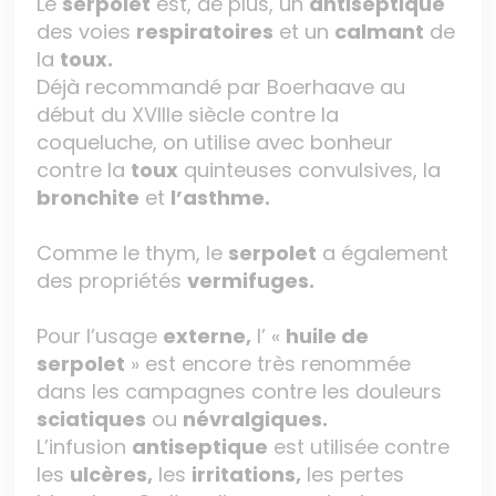
Le
serpolet
est, de plus, un
antiseptique
des voies
respiratoires
et un
calmant
de
la
toux.
Déjà recommandé par Boerhaave au
début du XVIIIe siècle contre la
coqueluche, on utilise avec bonheur
contre la
toux
quinteuses convulsives, la
bronchite
et
l’asthme.
Comme le thym, le
serpolet
a également
des propriétés
vermifuges.
Pour l’usage
externe,
l’ «
huile de
serpolet
» est encore très renommée
dans les campagnes contre les douleurs
sciatiques
ou
névralgiques.
L’infusion
antiseptique
est utilisée contre
les
ulcères,
les
irritations,
les pertes