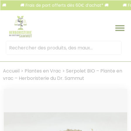
Panneau de gestion des cookies
🚚 Frais de port offerts dès 60€ d’achat* 🚚
🚚 Frais 
Mots
clés
:
Accueil
>
Plantes en Vrac
>
Serpolet BIO – Plante en
vrac – Herboristerie du Dr. Sammut