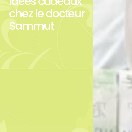
idées cadeaux
chez le docteur
Sammut