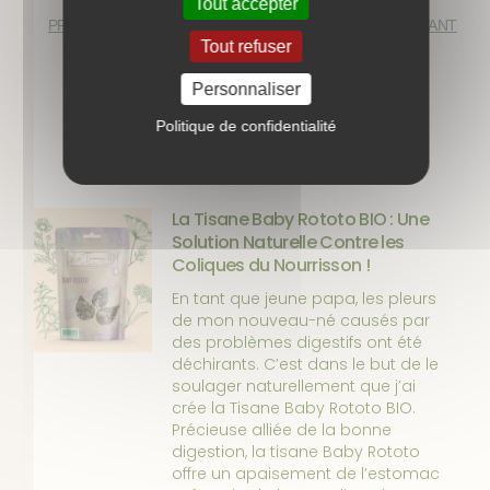
Tout accepter
PRÉCÉDENT
SUIVANT
Tout refuser
Personnaliser
Politique de confidentialité
Nos autres articles
La Tisane Baby Rototo BIO : Une
Solution Naturelle Contre les
Coliques du Nourrisson !
En tant que jeune papa, les pleurs
de mon nouveau-né causés par
des problèmes digestifs ont été
déchirants. C’est dans le but de le
soulager naturellement que j’ai
crée la Tisane Baby Rototo BIO.
Précieuse alliée de la bonne
digestion, la tisane Baby Rototo
offre un apaisement de l’estomac