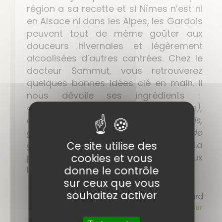
région a sa recette et si Nîmes n’est ni
en Alsace ni dans les Alpes, les Gardois
peuvent tout de même goûter aux
douceurs hivernales et légèrement
alcoolisées d’autres contrées. Chez le
docteur Sammut, vous retrouverez
quelques bonnes idées clé en main. Il
nous dévoile ses ingrédients :
«
Cannelle, oranger (orange amère),
cardamome, badiane, anis,
gingembre, cynorhodon, clou de
Ce site utilise des
girofle et pétales de rose.
» La
cookies et vous
préparation est vendue pour deux
donne le contrôle
bouteilles de vin soit 1,5 litre.
sur ceux que vous
souhaitez activer
> lire l'article complet sur