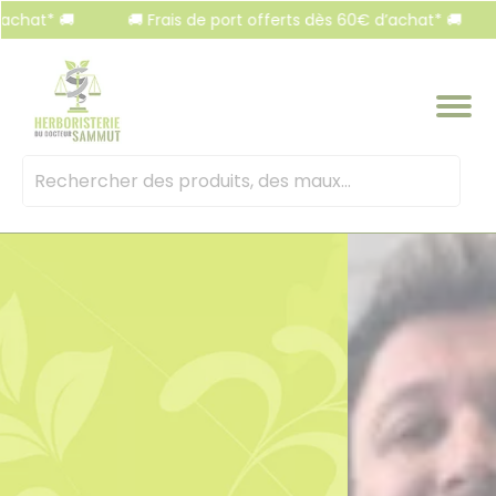
Panneau de gestion des cookies
hat* 🚚
🚚 Frais de port offerts dès 60€ d’achat* 🚚
Mots
clés
: