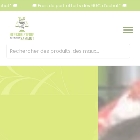
Panneau de gestion des cookies
* 🚚
🚚 Frais de port offerts dès 60€ d’achat* 🚚
🚚 
Mots
clés
: