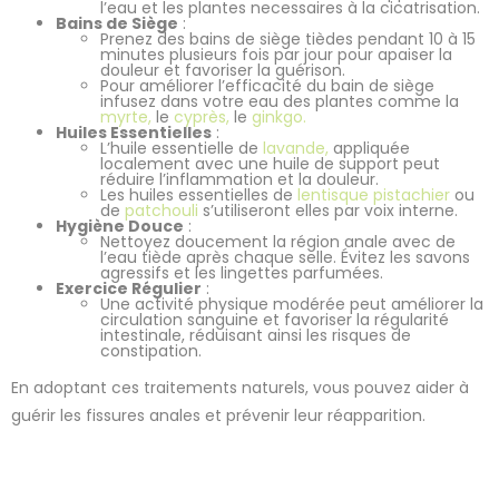
l’eau et les plantes necessaires à la cicatrisation.
Bains de Siège
:
Prenez des bains de siège tièdes pendant 10 à 15
minutes plusieurs fois par jour pour apaiser la
douleur et favoriser la guérison.
Pour améliorer l’efficacité du bain de siège
infusez dans votre eau des plantes comme la
myrte,
le
cyprès,
le
ginkgo.
Huiles Essentielles
:
L’huile essentielle de
lavande,
appliquée
localement avec une huile de support peut
réduire l’inflammation et la douleur.
Les huiles essentielles de
lentisque pistachier
ou
de
patchouli
s’utiliseront elles par voix interne.
Hygiène Douce
:
Nettoyez doucement la région anale avec de
l’eau tiède après chaque selle. Évitez les savons
agressifs et les lingettes parfumées.
Exercice Régulier
:
Une activité physique modérée peut améliorer la
circulation sanguine et favoriser la régularité
intestinale, réduisant ainsi les risques de
constipation.
En adoptant ces traitements naturels, vous pouvez aider à
guérir les fissures anales et prévenir leur réapparition.