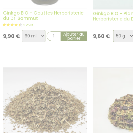
Ginkgo BIO – Gouttes Herboristerie
Ginkgo BIO – Plan
du Dr. Sammut
Herboristerie du
Choix
Choix
Ajouter au
9,90
€
9,60
€
panier
de
de
la
la
variation
variati