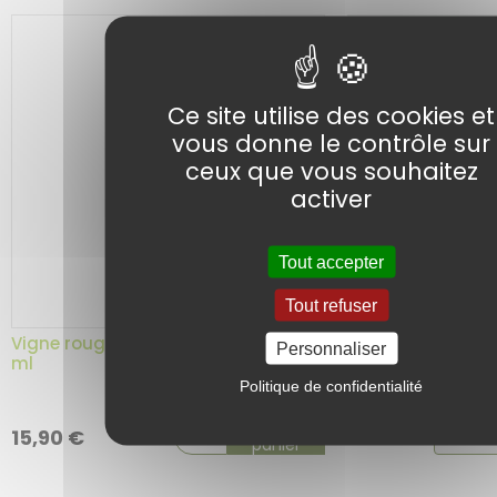
Ce site utilise des cookies et
vous donne le contrôle sur
ceux que vous souhaitez
activer
Tout accepter
Tout refuser
Vigne rouge BIO – Bourgeon 1D – 60
Vigne rouge BIO –
Personnaliser
ml
Herboristerie du
Politique de confidentialité
Choix
Ajouter au
106,50
€
15,90
€
panier
de
la