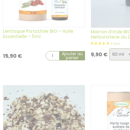
Lentisque Pistachier BIO – Huile
Marron d’Inde BI
Essentielle – 5ml
Herboristerie du
2 avis
Choix
Ajouter au
9,90
€
15,90
€
panier
de
la
variatio