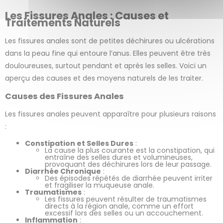
variat
Les Fissures Anales : Causes et
Traitements Naturels
Les fissures anales sont de petites déchirures ou ulcérations
dans la peau fine qui entoure l’anus. Elles peuvent être très
douloureuses, surtout pendant et après les selles. Voici un
aperçu des causes et des moyens naturels de les traiter.
Causes des Fissures Anales
Les fissures anales peuvent apparaître pour plusieurs raisons
:
Constipation et Selles Dures
:
La cause la plus courante est la constipation, qui
entraîne des selles dures et volumineuses,
provoquant des déchirures lors de leur passage.
Diarrhée Chronique
:
Des épisodes répétés de diarrhée peuvent irriter
et fragiliser la muqueuse anale.
Traumatismes
:
Les fissures peuvent résulter de traumatismes
directs à la région anale, comme un effort
excessif lors des selles ou un accouchement.
Inflammation
: