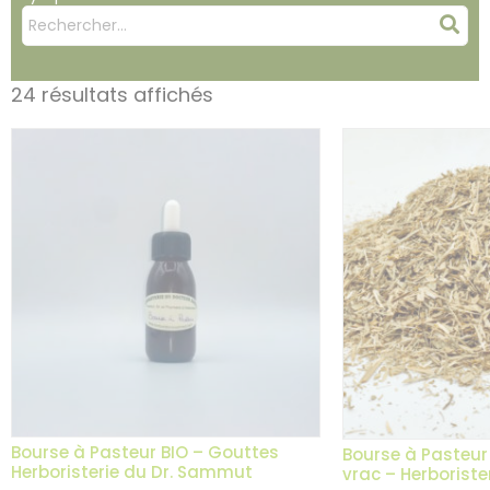
Mots
Rec
clés
:
24 résultats affichés
Bourse à Pasteur BIO – Gouttes
Bourse à Pasteur 
Herboristerie du Dr. Sammut
vrac – Herborist