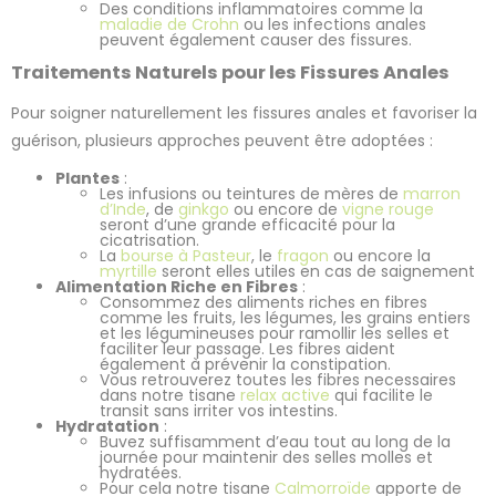
Des conditions inflammatoires comme la
maladie de Crohn
ou les infections anales
peuvent également causer des fissures.
Traitements Naturels pour les Fissures Anales
Pour soigner naturellement les fissures anales et favoriser la
guérison, plusieurs approches peuvent être adoptées :
Plantes
:
Les infusions ou teintures de mères de
marron
2 avis
d’Inde
, de
ginkgo
ou encore de
vigne rouge
seront d’une grande efficacité pour la
cicatrisation.
La
bourse à Pasteur
, le
fragon
ou encore la
myrtille
seront elles utiles en cas de saignement
Alimentation Riche en Fibres
:
Consommez des aliments riches en fibres
comme les fruits, les légumes, les grains entiers
et les légumineuses pour ramollir les selles et
faciliter leur passage. Les fibres aident
également à prévenir la constipation.
Vous retrouverez toutes les fibres necessaires
dans notre tisane
relax active
qui facilite le
transit sans irriter vos intestins.
Hydratation
:
Buvez suffisamment d’eau tout au long de la
journée pour maintenir des selles molles et
hydratées.
Pour cela notre tisane
Calmorroïde
apporte de