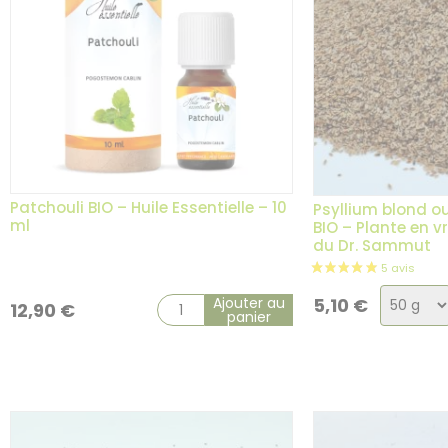
Patchouli BIO – Huile Essentielle – 10
Psyllium blond o
ml
BIO – Plante en v
du Dr. Sammut
Choix
Ajouter au
5,10
€
12,90
€
panier
de
la
variati
1 avis