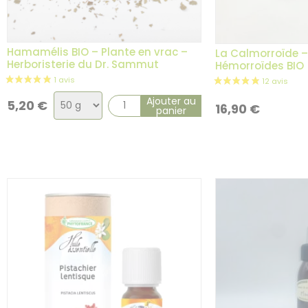
Hamamélis BIO – Plante en vrac –
La Calmorroïde –
Herboristerie du Dr. Sammut
Hémorroïdes BIO
Choix
Ajouter au
5,20
€
16,90
€
panier
de
la
variation