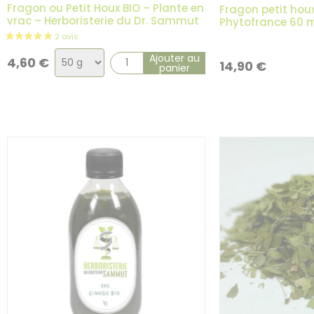
Fragon ou Petit Houx BIO – Plante en
Fragon petit hou
vrac – Herboristerie du Dr. Sammut
Phytofrance 60 
Choix
Ajouter au
4,60
€
14,90
€
panier
de
la
variation