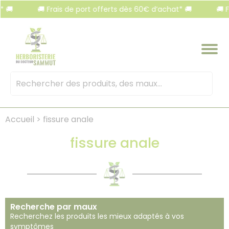
Panneau de gestion des cookies
🚚 Frais de port offerts dès 60€ d’achat* 🚚
🚚 Frais de 
Mots
clés
:
Accueil
>
fissure anale
fissure anale
Recherche par maux
Recherchez les produits les mieux adaptés à vos
symptômes