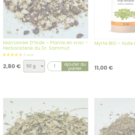
Marronnier D’Inde – Plante en vrac –
Myrte BIO – Huile 
Herboristerie du Dr. Sammut
Choix
Ajouter au
2,80
€
11,00
€
panier
de
la
variation