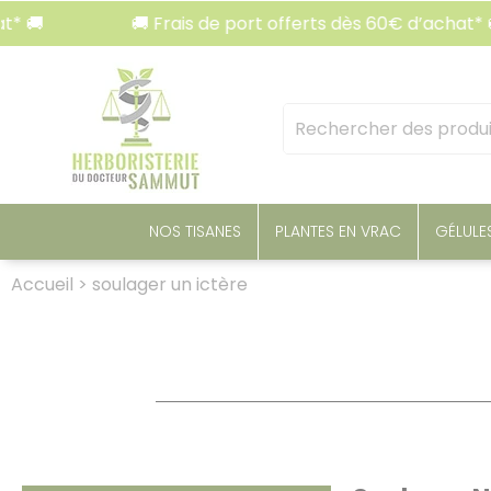
Panneau de gestion des cookies
🚚 Frais de port offerts dès 60€ d’achat* 🚚
Mots
clés
:
NOS TISANES
PLANTES EN VRAC
GÉLULE
Accueil
>
soulager un ictère