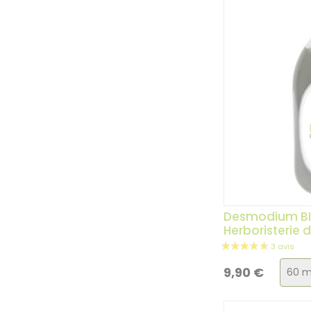
Desmodium BI
Herboristerie 
Choi
9,90
€
de
la