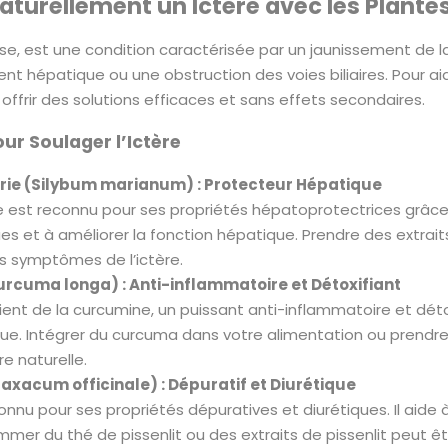
aturellement un Ictère avec les Plante
nisse, est une condition caractérisée par un jaunissement de
t hépatique ou une obstruction des voies biliaires. Pour aid
offrir des solutions efficaces et sans effets secondaires.
our Soulager l’Ictère
ie (Silybum marianum) : Protecteur Hépatique
est reconnu pour ses propriétés hépatoprotectrices grâce à la
ues et à améliorer la fonction hépatique. Prendre des extrai
es symptômes de l’ictère.
rcuma longa) : Anti-inflammatoire et Détoxifiant
nt de la curcumine, un puissant anti-inflammatoire et détoxif
ue. Intégrer du curcuma dans votre alimentation ou prendr
re naturelle.
araxacum officinale) : Dépuratif et Diurétique
connu pour ses propriétés dépuratives et diurétiques. Il aide 
mer du thé de pissenlit ou des extraits de pissenlit peut êt