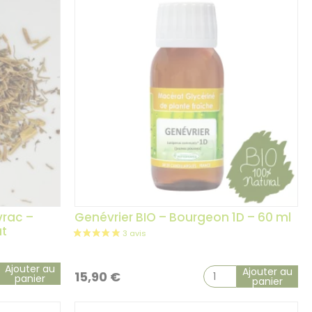
variation
vrac –
Genévrier BIO – Bourgeon 1D – 60 ml
ut
3 avis
Ajouter au
Ajouter au
15,90
€
panier
panier