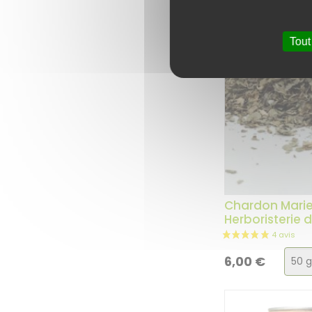
Tout
Chardon Marie 
Herboristerie 
Choi
6,00
€
de
la
vari