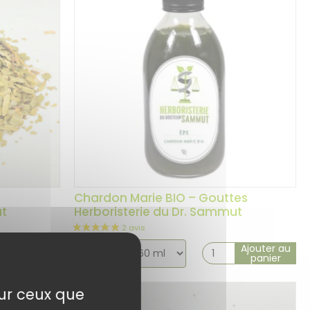
Chardon Marie BIO – Gouttes
ut
Herboristerie du Dr. Sammut
Choix
Ajouter au
Ajouter au
9,90
€
panier
panier
de
la
sur ceux que
variation