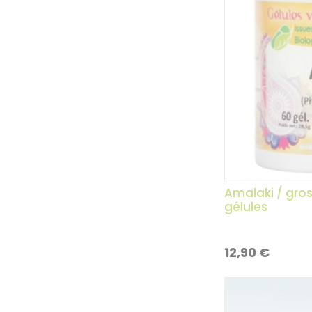
Amalaki / grose
gélules
12,90
€