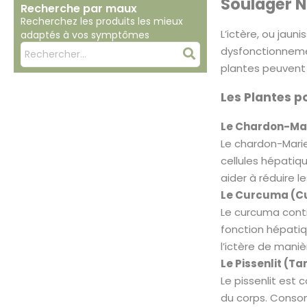
Soulager N
Recherche par maux
Recherchez les produits les mieux
L’ictère, ou jau
adaptés à vos symptômes
Mots
dysfonctionnemen
Rechercher
clés
plantes peuvent 
:
Les Plantes p
Le Chardon-Mar
Le chardon-Marie 
cellules hépatiq
aider à réduire l
Le Curcuma (Cu
Le curcuma contie
fonction hépatiq
l’ictère de maniè
Le Pissenlit (T
Le pissenlit est 
du corps. Consom