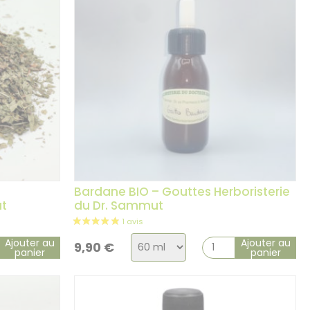
–
Bardane BIO – Gouttes Herboristerie
ut
du Dr. Sammut
Choix
Ajouter au
Ajouter au
9,90
€
panier
panier
de
la
variation