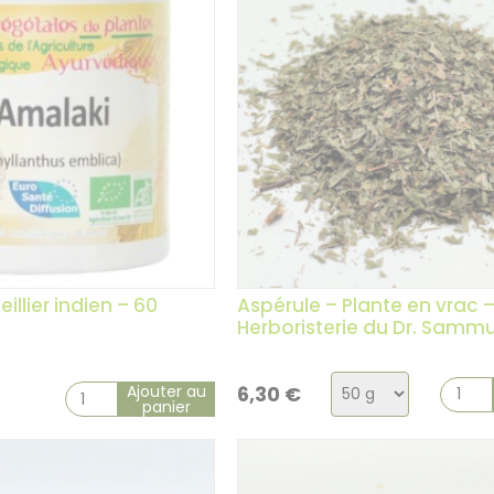
illier indien – 60
Aspérule – Plante en vrac 
Herboristerie du Dr. Samm
Choix
Ajouter au
6,30
€
panier
de
la
variation