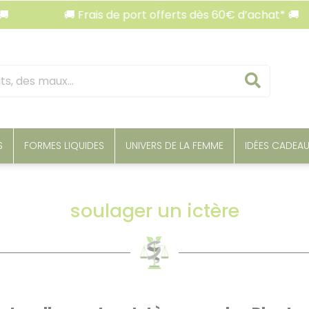
🚚 Frais de port offerts dès 60€ d’achat* 🚚

Reche
S
FORMES LIQUIDES
UNIVERS DE LA FEMME
IDÉES CADEA
soulager un ictère