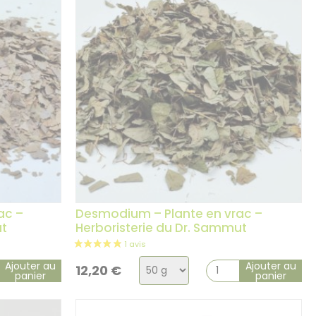
ac –
Desmodium – Plante en vrac –
ut
Herboristerie du Dr. Sammut
Choix
Ajouter au
Ajouter au
12,20
€
panier
panier
de
la