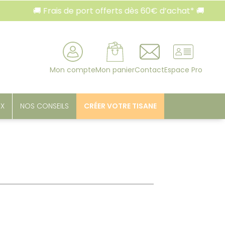
 Frais de port offerts dès 60€ d’achat* 🚚
🚚 F
rcher
Mon compte
Mon panier
Contact
Espace Pro
UX
NOS CONSEILS
CRÉER VOTRE TISANE