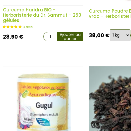
Curcuma Haridra BIO –
Curcuma Poudre B
Herboristerie du Dr. Sammut – 250
vrac – Herboriste
gélules
Choix
Ajouter au
38,00
€
28,90
€
panier
de
la
variatio