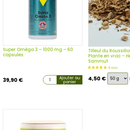
Super Oméga 3 – 1000 mg – 60
Tilleul du Roussill
capsules
Plante en vrac – He
Sammut
Choix
Ajouter au
4,50
€
39,90
€
panier
de
la
variation