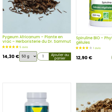
Pygeum Africanum – Plante en
Spiruline BIO – Ph
vrac – Herboristerie du Dr. Sammut
gélules
Choix
Ajouter au
14,30
€
12,90
€
panier
de
la
variation
4 avis