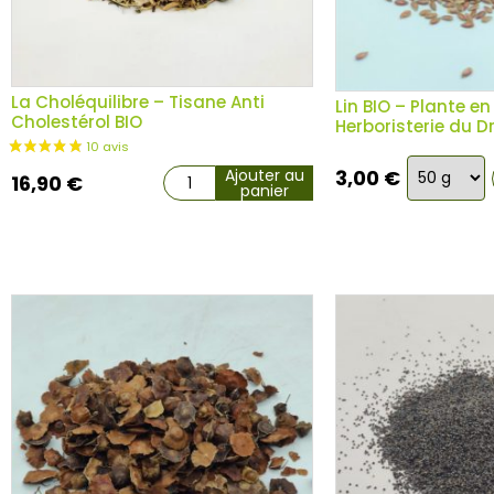
La Choléquilibre – Tisane Anti
Lin BIO – Plante en
Cholestérol BIO
Herboristerie du 
Choix
Ajouter au
3,00
€
12 avis
16,90
€
panier
de
la
variation