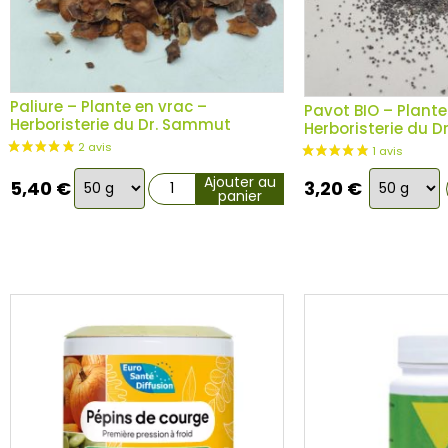
Paliure – Plante en vrac –
Pavot BIO – Plante
Herboristerie du Dr. Sammut
Herboristerie du 
Choix
Choix
Ajouter au
5,40
€
3,20
€
panier
de
de
la
la
variation
variation