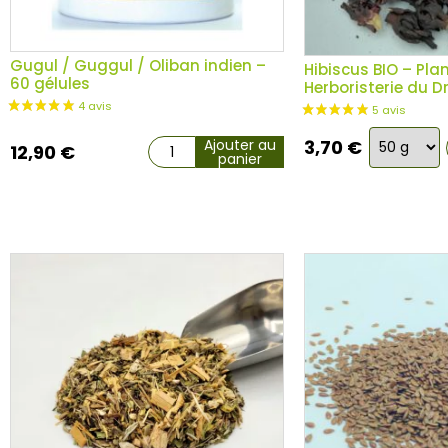
Gugul / Guggul / Oliban indien –
Hibiscus BIO – Pla
60 gélules
Herboristerie du 
Choix
Ajouter au
3,70
€
12,90
€
panier
de
la
variation