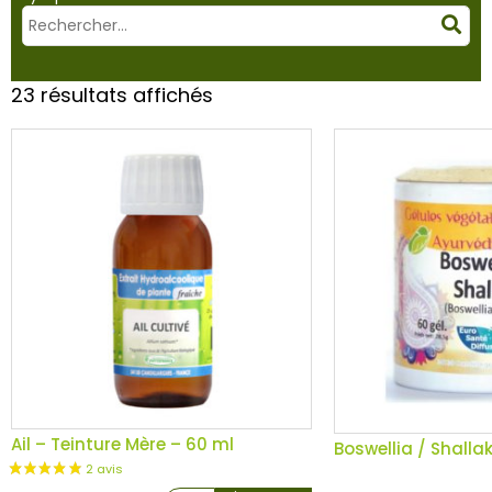
Mots
Rec
clés
:
23 résultats affichés
Ail – Teinture Mère – 60 ml
Boswellia / Shallak