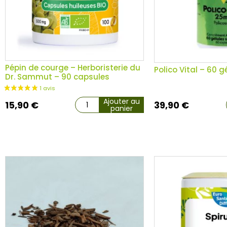
3 avis
Pépin de courge – Herboristerie du
Polico Vital – 60 g
Dr. Sammut – 90 capsules
Ajouter au
15,90
€
39,90
€
panier