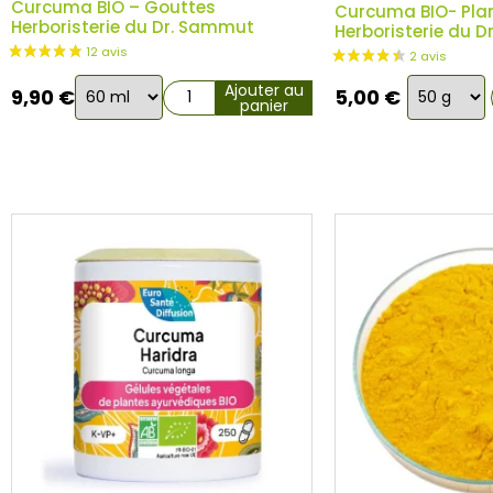
Curcuma BIO – Gouttes
Curcuma BIO- Plan
Herboristerie du Dr. Sammut
Herboristerie du 
Choix
Choix
Ajouter au
9,90
€
5,00
€
panier
de
de
la
la
variation
variation