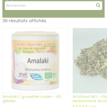
Mots
Rec
clés
:
36 résultats affichés
Amalaki / groseillier indien – 60
Artichaut BIO – Pl
gélules
Herboristerie du 