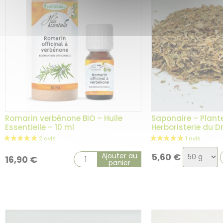
Romarin verbénone BIO – Huile
Saponaire – Plante
Essentielle – 10 ml
Herboristerie du 
Choix
Ajouter au
5,60
€
16,90
€
panier
de
la
variation