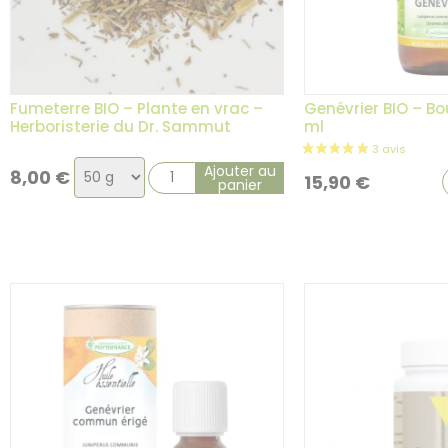
Fumeterre BIO – Plante en vrac –
Genévrier BIO – Bo
Herboristerie du Dr. Sammut
ml
Choix
Ajouter au
8,00
€
15,90
€
panier
de
la
variation