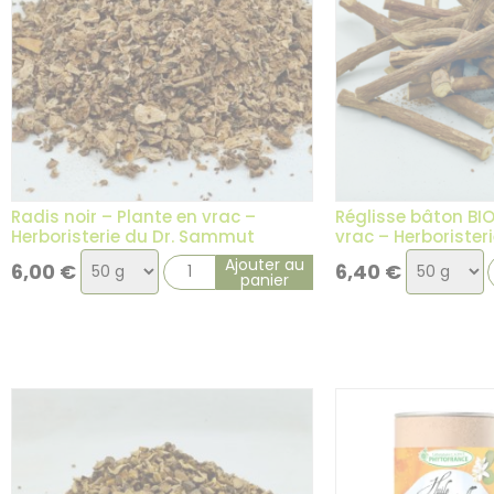
Radis noir – Plante en vrac –
Réglisse bâton BIO
Herboristerie du Dr. Sammut
vrac – Herboriste
Choix
Choix
Ajouter au
6,00
€
6,40
€
panier
de
de
la
la
variation
variation