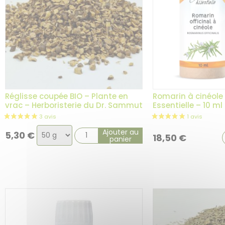
Réglisse coupée BIO – Plante en
Romarin à cinéole 
vrac – Herboristerie du Dr. Sammut
Essentielle – 10 ml
Choix
Ajouter au
5,30
€
18,50
€
panier
de
la
variation