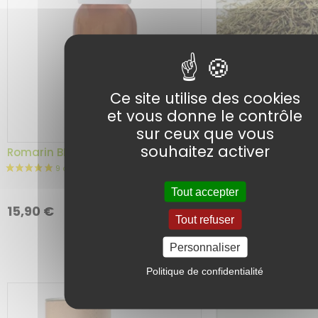
Ce site utilise des cookies
et vous donne le contrôle
sur ceux que vous
souhaitez activer
Romarin BIO – Bourgeon 1D – 60 ml
Romarin BIO – Plan
Herboristerie du 
Tout accepter
Choix
Ajouter au
4,50
€
15,90
€
panier
de
Tout refuser
la
Personnaliser
variation
Politique de confidentialité
5 avis