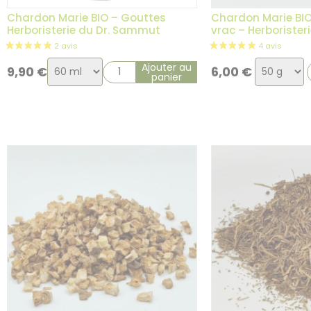
Chardon Marie BIO – Gouttes
Chardon Marie BIO
Herboristerie du Dr. Sammut
vrac – Herboriste
Choix
Choix
Ajouter au
9,90
€
6,00
€
panier
de
de
la
la
variation
variation