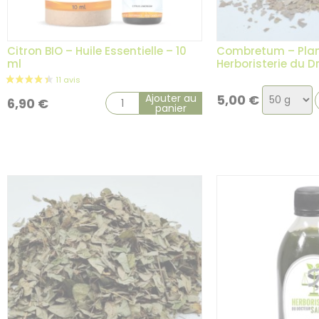
Citron BIO – Huile Essentielle – 10
Combretum – Plan
ml
Herboristerie du 
Choix
Ajouter au
5,00
€
6,90
€
panier
de
la
variation