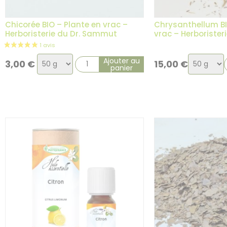
Chicorée BIO – Plante en vrac –
Chrysanthellum BI
Herboristerie du Dr. Sammut
vrac – Herboriste
Choix
Choix
Ajouter au
3,00
€
15,00
€
panier
de
de
la
la
variation
variatio
5 avis