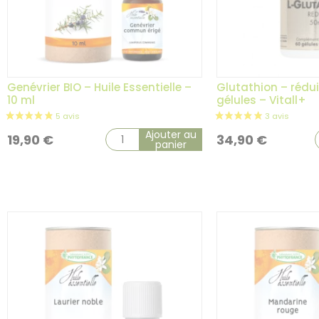
1 avis
Genévrier BIO – Huile Essentielle –
Glutathion – rédu
10 ml
gélules – Vitall+
Ajouter au
19,90
€
34,90
€
panier