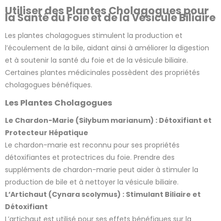
Utiliser des Plantes Cholagogues pour
la Santé du Foie et de la Vésicule Biliaire
Les plantes cholagogues stimulent la production et
l’écoulement de la bile, aidant ainsi à améliorer la digestion
et à soutenir la santé du foie et de la vésicule biliaire.
Certaines plantes médicinales possèdent des propriétés
8 avis
cholagogues bénéfiques.
Les Plantes Cholagogues
Le Chardon-Marie (Silybum marianum) : Détoxifiant et
Protecteur Hépatique
Le chardon-marie est reconnu pour ses propriétés
détoxifiantes et protectrices du foie. Prendre des
suppléments de chardon-marie peut aider à stimuler la
production de bile et à nettoyer la vésicule biliaire.
L’Artichaut (Cynara scolymus) : Stimulant Biliaire et
Détoxifiant
L’artichaut est utilisé pour ses effets bénéfiques sur la