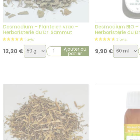
Desmodium – Plante en vrac –
Desmodium BIO –
Herboristerie du Dr. Sammut
Herboristerie du 
Choix
Choix
Ajouter au
12,20
€
9,90
€
panier
de
de
2 avis
la
la
variation
variation