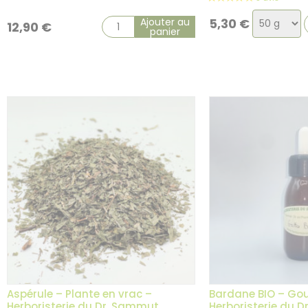
Choix
Ajouter au
5,30
€
12,90
€
panier
de
la
variation
Aspérule – Plante en vrac –
Bardane BIO – Go
Herboristerie du Dr. Sammut
Herboristerie du 