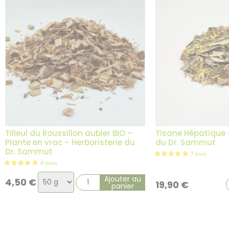
Tilleul du Roussillon aubier BIO –
Tisane Hépatique –
Plante en vrac – Herboristerie du
du Dr. Sammut
Dr. Sammut
1 avis
Choix
Ajouter au
4,50
€
19,90
€
panier
de
la
variation