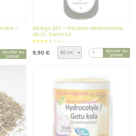
5 avis
 mère –
Ginkgo BIO – Gouttes Herboristerie
du Dr. Sammut
Choix
Ajouter au
Ajouter au
9,90
€
panier
panier
de
la
variation