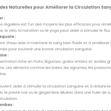
es Naturelles pour Améliorer la Circulation San
r :
ue régulière est l’un des moyens les plus efficaces pour améli
le vélo, la natation ou le yoga peut aider à stimuler le flux
equate :
t d’eau aide à maintenir le sang bien fluide et à améliorer 
urnée pour soutenir une bonne circulation sanguine.
ine :
entation riche en fruits, légumes, grains entiers et acides 
ns. Les aliments comme les baies, les agrumes, les poissons 
ine.
ent aider à stimuler la circulation sanguine et à réduire les
, le poivre noir ou le gingembre diluées dans une huile de s
irculation.
ambes :
s au-dessus du niveau du cœur pendant quelques minutes plusi