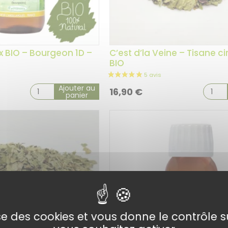
x BIO – Bourgeon 1D –
C’est d’la Veine – Tisane ci
BIO
Ajouter au
16,90
€
panier
lise des cookies et vous donne le contrôle 