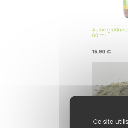
Aulne glutineu
60 ml
15,90
€
Ce site uti