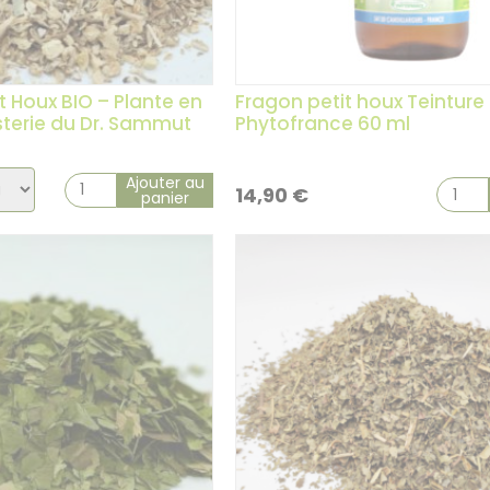
t Houx BIO – Plante en
Fragon petit houx Teinture
sterie du Dr. Sammut
Phytofrance 60 ml
x
Ajouter au
14,90
€
panier
ation