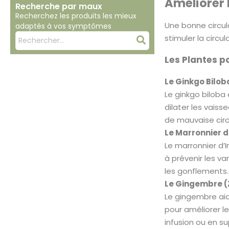
Améliorer 
Recherche par maux
Recherchez les produits les mieux
Une bonne circula
adaptés à vos symptômes
Mots
stimuler la circu
Rechercher
clés
Les Plantes p
:
Le Ginkgo Bilob
Le ginkgo biloba 
dilater les vaiss
de mauvaise circu
Le Marronnier d
Le marronnier d’I
à prévenir les va
les gonflements.
Le Gingembre (Z
Le gingembre aide
pour améliorer l
infusion ou en su