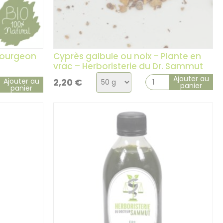
 Bourgeon
Cyprès galbule ou noix – Plante en
vrac – Herboristerie du Dr. Sammut
Choix
Ajouter au
Ajouter au
2,20
€
panier
panier
de
la
variation