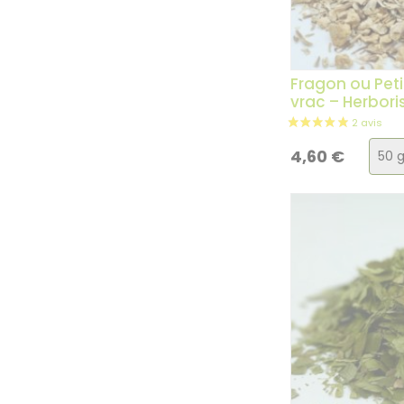
Fragon ou Peti
vrac – Herbori
Choi
4,60
€
de
la
vari