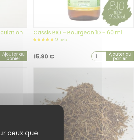
rculation
Cassis BIO – Bourgeon 1D – 60 ml
Ajouter au
Ajouter au
15,90
€
panier
panier
sur ceux que