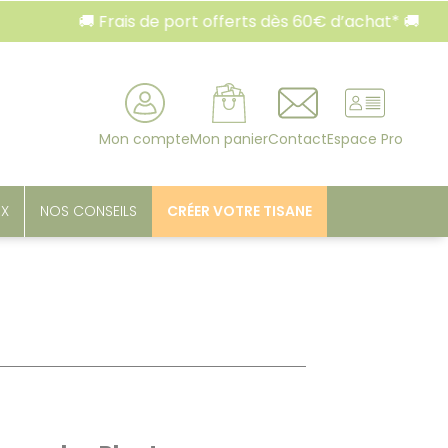
🚚 Frais de port offerts dès 60€ d’achat* 🚚
🚚 
rcher
Mon compte
Mon panier
Contact
Espace Pro
UX
NOS CONSEILS
CRÉER VOTRE TISANE