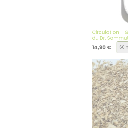
Circulation – 
du Dr. Sammu
Choi
14,90
€
de
la
vari