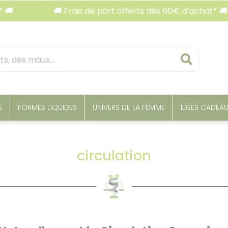
🚚 Frais de port offerts dès 60€ d’achat* 🚚
Reche
S
FORMES LIQUIDES
UNIVERS DE LA FEMME
IDÉES CADEA
circulation