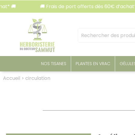
Panneau de gestion des cookies
🚚 Frais de port offerts dès 60€ d’achat* 🚚
Mots
clés
:
NOS TISANES
PLANTES EN VRAC
GÉLULE
Accueil
>
circulation