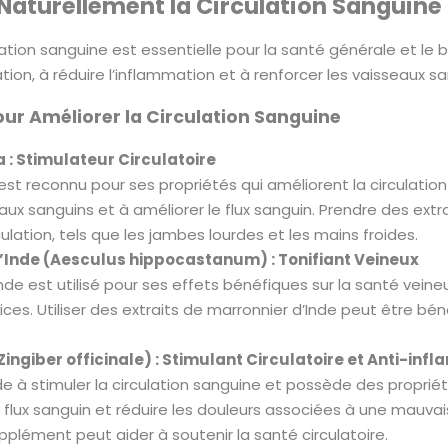
Naturellement la Circulation Sanguine 
tion sanguine est essentielle pour la santé générale et le b
lation, à réduire l’inflammation et à renforcer les vaisseaux 
our Améliorer la Circulation Sanguine
a : Stimulateur Circulatoire
est reconnu pour ses propriétés qui améliorent la circulation 
eaux sanguins et à améliorer le flux sanguin. Prendre des ex
lation, tels que les jambes lourdes et les mains froides.
’Inde (Aesculus hippocastanum) : Tonifiant Veineux
nde est utilisé pour ses effets bénéfiques sur la santé veineuse
rices. Utiliser des extraits de marronnier d’Inde peut être bé
ingiber officinale) : Stimulant Circulatoire et Anti-inf
 à stimuler la circulation sanguine et possède des propriété
e flux sanguin et réduire les douleurs associées à une mauva
pplément peut aider à soutenir la santé circulatoire.