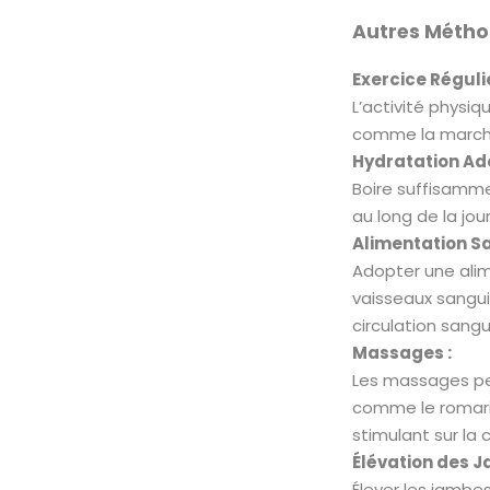
Autres Méthod
Exercice Régulie
L’activité physiq
comme la marche, 
Hydratation Ad
Boire suffisammen
au long de la jo
Alimentation Sa
Adopter une alim
vaisseaux sangui
circulation sangu
Massages :
Les massages peuv
comme le romarin
stimulant sur la c
Élévation des J
Élever les jambe