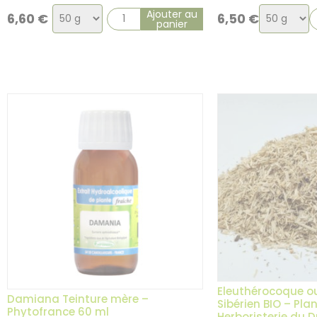
Choix
Choix
Ajouter au
6,60
€
6,50
€
panier
de
de
la
la
variation
variation
3 avis
Eleuthérocoque o
Damiana Teinture mère –
Sibérien BIO – Pla
Phytofrance 60 ml
Herboristerie du 