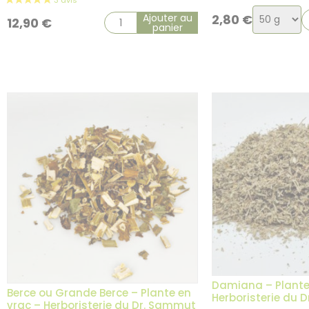
Choix
Ajouter au
2,80
€
12,90
€
panier
de
la
variation
Damiana – Plante
Berce ou Grande Berce – Plante en
Herboristerie du 
vrac – Herboristerie du Dr. Sammut