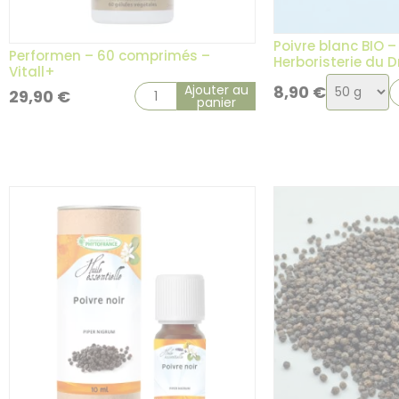
2 avis
Poivre blanc BIO –
Performen – 60 comprimés –
Herboristerie du 
Vitall+
Choix
Ajouter au
8,90
€
29,90
€
panier
de
la
variation