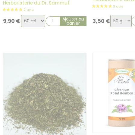
Herboristerie du Dr. Sammut
Choix
Choix
Ajouter au
9,90
€
3,50
€
panier
de
de
la
la
variation
variation