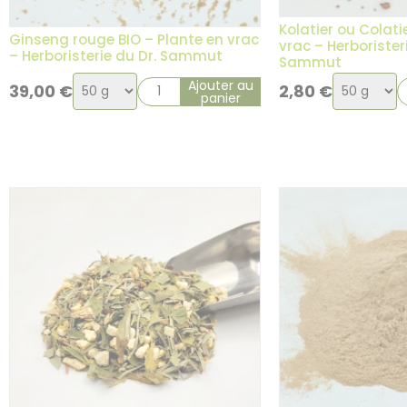
Kolatier ou Colati
Ginseng rouge BIO – Plante en vrac
vrac – Herborister
– Herboristerie du Dr. Sammut
Sammut
Choix
Choix
Ajouter au
39,00
€
2,80
€
panier
de
de
la
la
variation
variation