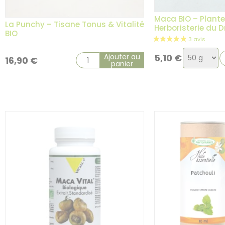
Maca BIO – Plante
La Punchy – Tisane Tonus & Vitalité
Herboristerie du 
BIO
Choix
Ajouter au
5,10
€
16,90
€
panier
de
2 avis
la
variation