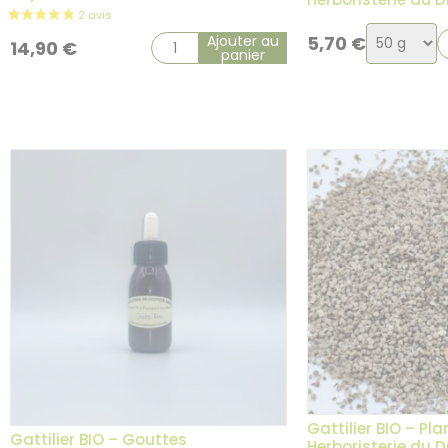
Choix
Ajouter au
5,70
€
14,90
€
panier
de
la
variation
Gattilier BIO – Pl
Gattilier BIO – Gouttes
Herboristerie du 