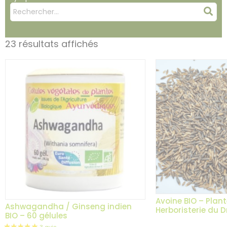
Mots
Rec
clés
:
23 résultats affichés
Avoine BIO – Plant
Ashwagandha / Ginseng indien
Herboristerie du 
BIO – 60 gélules