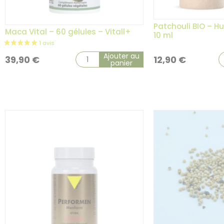
Patchouli BIO – Hui
Maca Vital – 60 gélules – Vitall+
10 ml
Ajouter au
39,90
€
12,90
€
panier