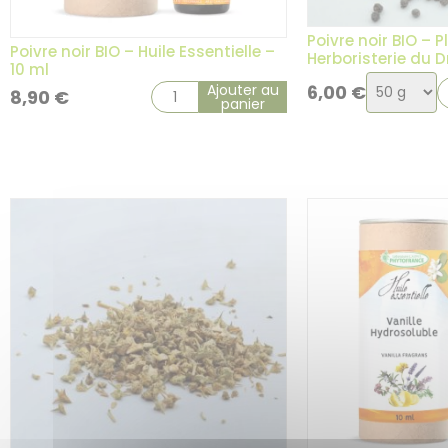
Poivre noir BIO – 
Poivre noir BIO – Huile Essentielle –
Herboristerie du 
10 ml
Choix
Ajouter au
6,00
€
8,90
€
panier
de
la
variation