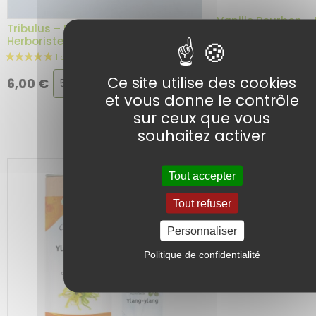
Vanille Bourbon – 
Tribulus – Plante en vrac –
aromatique nature
Herboristerie du Dr. Sammut
Choix
Ajouter au
Ce site utilise des cookies
6,00
€
24,90
€
panier
de
et vous donne le contrôle
la
sur ceux que vous
variation
souhaitez activer
Tout accepter
Tout refuser
Personnaliser
Politique de confidentialité