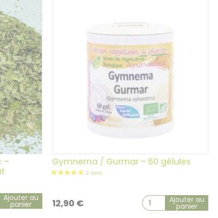
 –
Gymnema / Gurmar – 60 gélules
2 avis
ut
Ajouter au
Ajouter au
12,90
€
panier
panier