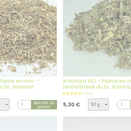
lante en vrac –
Artichaut BIO – Plante en v
du Dr. Sammut
Herboristerie du Dr. Samm
x
Choix
Ajouter au
5,30
€
panier
de
la
ation
variation