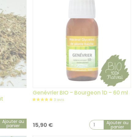
5 avis
Genévrier BIO – Bourgeon 1D – 60 ml
ut
Ajouter au
Ajouter au
15,90
€
panier
panier