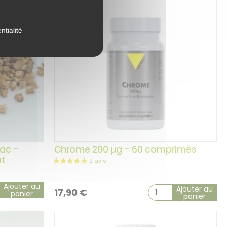
ntialité
rac –
Chrome 200 µg – 60 comprimés
ut
Ajouter au
Ajouter au
17,90
€
panier
panier