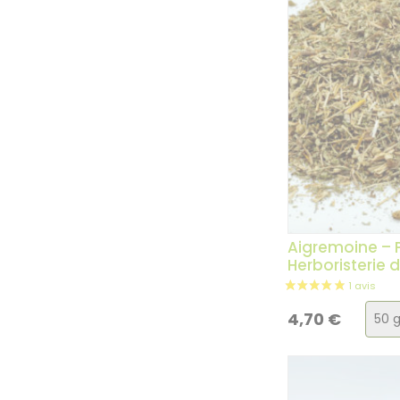
Aigremoine – P
Herboristerie 
Choi
4,70
€
de
la
vari