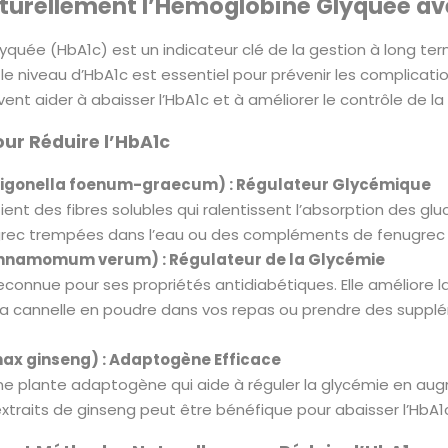
turellement l’Hémoglobine Glyquée ave
yquée (HbA1c) est un indicateur clé de la gestion à long te
 le niveau d’HbA1c est essentiel pour prévenir les complicat
nt aider à abaisser l’HbA1c et à améliorer le contrôle de la
our Réduire l’HbA1c
rigonella foenum-graecum) : Régulateur Glycémique
ient des fibres solubles qui ralentissent l’absorption des gl
rec trempées dans l’eau ou des compléments de fenugrec pe
innamomum verum) : Régulateur de la Glycémie
econnue pour ses propriétés antidiabétiques. Elle améliore la s
cannelle en poudre dans vos repas ou prendre des suppléme
nax ginseng) : Adaptogène Efficace
ne plante adaptogène qui aide à réguler la glycémie en augm
xtraits de ginseng peut être bénéfique pour abaisser l’HbA1