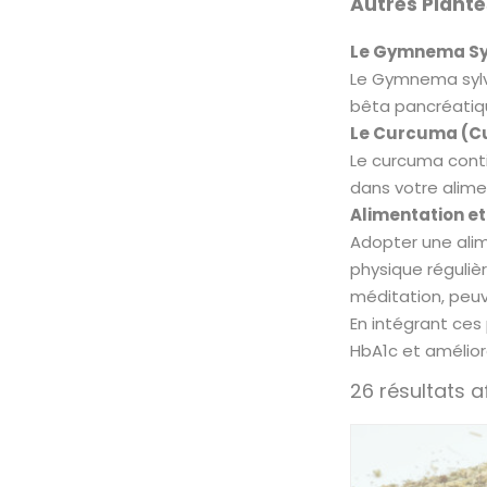
Autres Plante
Le Gymnema Syl
Le Gymnema sylves
bêta pancréatiqu
Le Curcuma (Cu
Le curcuma contie
dans votre alime
Alimentation et 
Adopter une alime
physique régulièr
méditation, peuv
En intégrant ces
HbA1c et amélior
26 résultats a