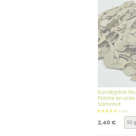
Eucalyptus feu
Plante en vrac 
Sammut
Choi
2,40
€
de
la