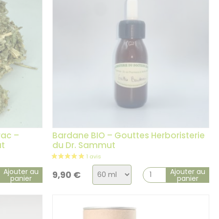
rac –
Bardane BIO – Gouttes Herboristerie
ut
du Dr. Sammut
Choix
Ajouter au
Ajouter au
9,90
€
panier
panier
de
la
variation