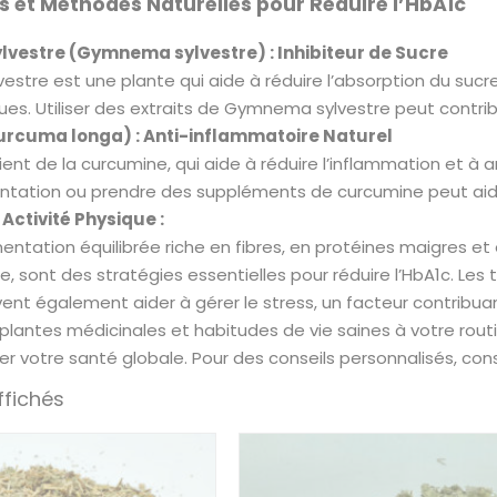
s et Méthodes Naturelles pour Réduire l’HbA1c
vestre (Gymnema sylvestre) : Inhibiteur de Sucre
tre est une plante qui aide à réduire l’absorption du sucre d
es. Utiliser des extraits de Gymnema sylvestre peut contribu
rcuma longa) : Anti-inflammatoire Naturel
nt de la curcumine, qui aide à réduire l’inflammation et à amé
ntation ou prendre des suppléments de curcumine peut aider
Activité Physique :
ntation équilibrée riche en fibres, en protéines maigres et e
e, sont des stratégies essentielles pour réduire l’HbA1c. Les 
ent également aider à gérer le stress, un facteur contribua
 plantes médicinales et habitudes de vie saines à votre rou
er votre santé globale. Pour des conseils personnalisés, co
ffichés