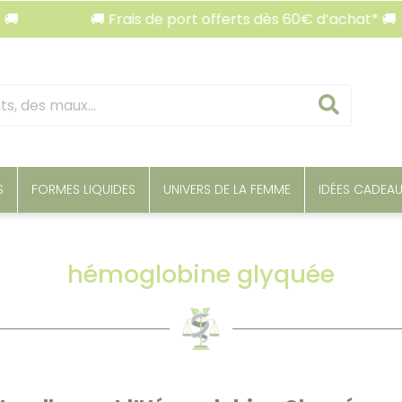
🚚 Frais de port offerts dès 60€ d’achat* 🚚

Reche
S
FORMES LIQUIDES
UNIVERS DE LA FEMME
IDÉES CADEA
hémoglobine glyquée