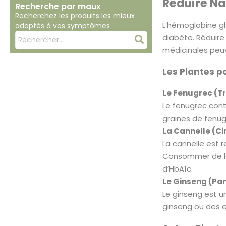
Réduire Na
Recherche par maux
Recherchez les produits les mieux
L’hémoglobine gl
adaptés à vos symptômes
Mots
diabète. Réduire
Rechercher
clés
médicinales peuve
:
Les Plantes p
Le Fenugrec (T
Le fenugrec cont
graines de fenug
La Cannelle (C
La cannelle est r
Consommer de la 
d’HbA1c.
Le Ginseng (Pa
Le ginseng est u
ginseng ou des e