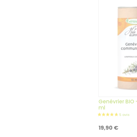
vari
Genévrier BIO –
ml
19,90
€