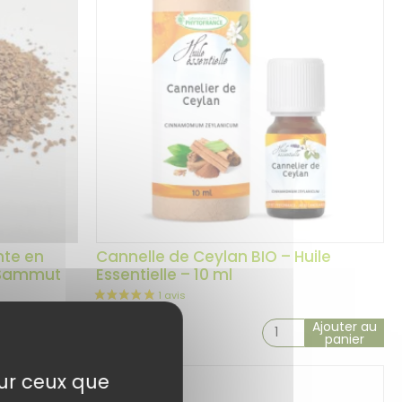
nte en
Cannelle de Ceylan BIO – Huile
. Sammut
Essentielle – 10 ml
Ajouter au
Ajouter au
8,90
€
panier
panier
sur ceux que