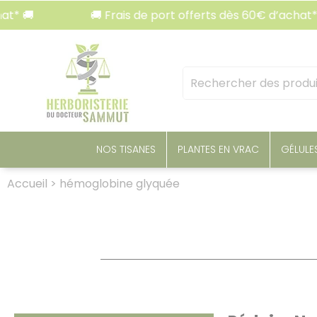
Panneau de gestion des cookies
🚚 Frais de port offerts dès 60€ d’achat* 🚚
Mots
clés
:
NOS TISANES
PLANTES EN VRAC
GÉLULE
Accueil
>
hémoglobine glyquée