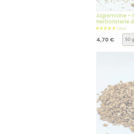
Aigremoine – P
Herboristerie 
Choi
4,70
€
de
la
vari