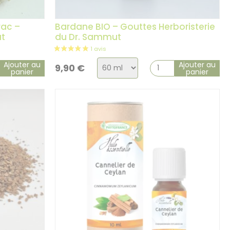
rac –
Bardane BIO – Gouttes Herboristerie
ut
du Dr. Sammut
Choix
Ajouter au
Ajouter au
9,90
€
panier
panier
de
la
variation