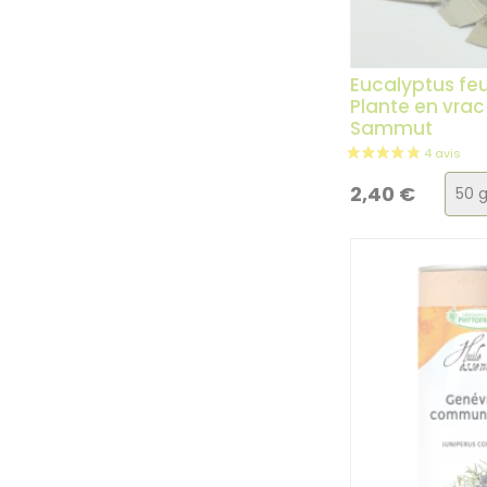
Eucalyptus feu
Plante en vrac 
Sammut
Choi
2,40
€
de
la
vari