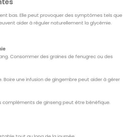
ntes
ent bas. Elle peut provoquer des symptômes tels que
uvent aider à réguler naturellement la glycémie.
mie
le sang. Consommer des graines de fenugrec ou des
re. Boire une infusion de gingembre peut aider à gérer
 des compléments de ginseng peut être bénéfique.
table tout au long de la journée.