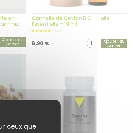
nte en
Cannelle de Ceylan BIO – Huile
. Sammut
Essentielle – 10 ml
Ajouter au
Ajouter au
8,90
€
panier
panier
sur ceux que