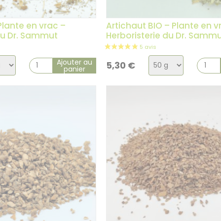
lante en vrac –
Artichaut BIO – Plante en v
du Dr. Sammut
Herboristerie du Dr. Samm
x
Choix
Ajouter au
5,30
€
panier
de
la
ation
variation