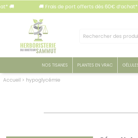
Panneau de gestion des cookies
🚚 Frais de port offerts dès 60€ d’achat* 🚚
Mots
clés
:
NOS TISANES
PLANTES EN VRAC
GÉLULE
Accueil
>
hypoglycémie