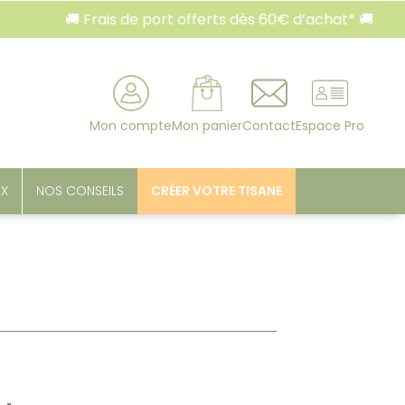
 Frais de port offerts dès 60€ d’achat* 🚚
🚚 Fr
rcher
Mon compte
Mon panier
Contact
Espace Pro
UX
NOS CONSEILS
CRÉER VOTRE TISANE