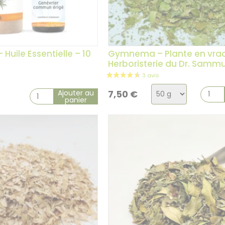
 Huile Essentielle – 10
Gymnema – Plante en vrac
Herboristerie du Dr. Samm
Choix
Ajouter au
7,50
€
panier
de
la
variation