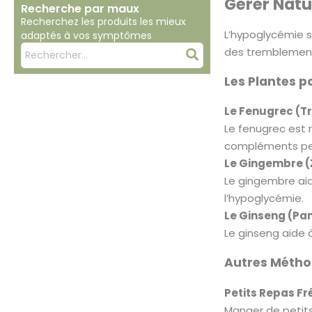
Gérer Natu
Recherche par maux
Recherchez les produits les mieux
L’hypoglycémie s
adaptés à vos symptômes
Mots
des tremblements
Rechercher
clés
Les Plantes p
:
Le Fenugrec (T
Le fenugrec est 
compléments peu
Le Gingembre (Z
Le gingembre aide
l’hypoglycémie.
Le Ginseng (Pan
Le ginseng aide 
Autres Métho
Petits Repas Fr
Manger de petits