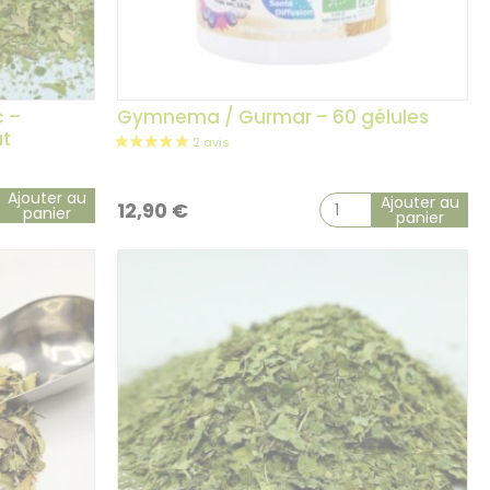
 –
Gymnema / Gurmar – 60 gélules
ut
Ajouter au
Ajouter au
12,90
€
panier
panier