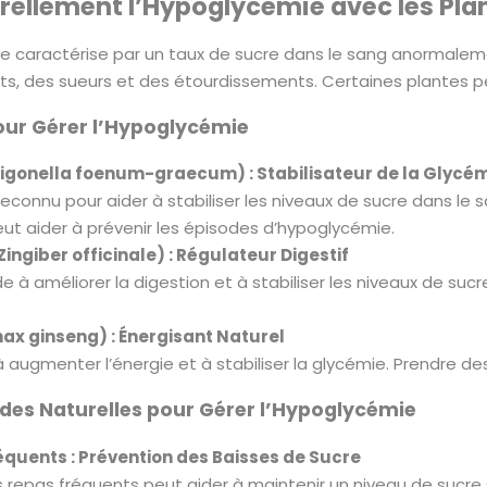
rellement l’Hypoglycémie avec les Pla
e caractérise par un taux de sucre dans le sang anormalem
, des sueurs et des étourdissements. Certaines plantes pe
our Gérer l’Hypoglycémie
rigonella foenum-graecum) : Stabilisateur de la Glycé
reconnu pour aider à stabiliser les niveaux de sucre dans 
t aider à prévenir les épisodes d’hypoglycémie.
ingiber officinale) : Régulateur Digestif
 à améliorer la digestion et à stabiliser les niveaux de suc
ax ginseng) : Énergisant Naturel
à augmenter l’énergie et à stabiliser la glycémie. Prendre
des Naturelles pour Gérer l’Hypoglycémie
équents : Prévention des Baisses de Sucre
 repas fréquents peut aider à maintenir un niveau de sucre s