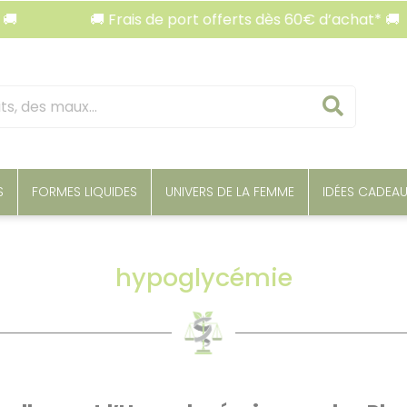
🚚 Frais de port offerts dès 60€ d’achat* 🚚

Reche
S
FORMES LIQUIDES
UNIVERS DE LA FEMME
IDÉES CADEA
hypoglycémie