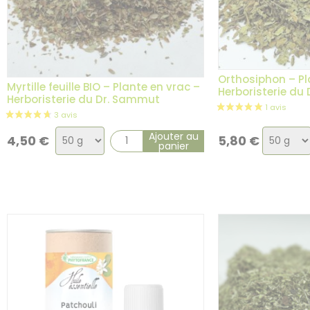
Orthosiphon – Pl
Myrtille feuille BIO – Plante en vrac –
Herboristerie du
Herboristerie du Dr. Sammut
Choix
Choix
Ajouter au
4,50
€
5,80
€
panier
de
de
la
la
variation
variatio