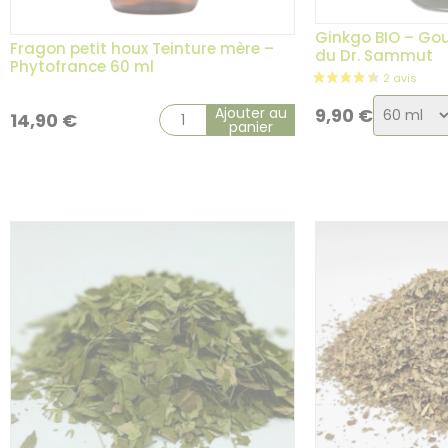
Ginkgo BIO – Gou
Fragon petit houx Teinture mère –
du Dr. Sammut
Phytofrance 60 ml
Choix
Ajouter au
9,90
€
14,90
€
panier
de
la
variatio