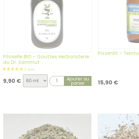
Pissenlit – Teint
Piloselle BIO – Gouttes Herboristerie
du Dr. Sammut
Choix
Ajouter au
9,90
€
15,90
€
panier
de
la
variation