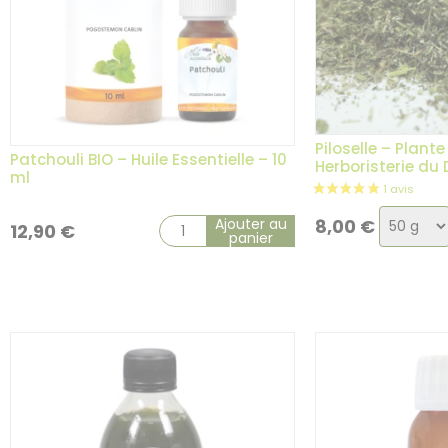
Piloselle – Plante
Patchouli BIO – Huile Essentielle – 10
Herboristerie du
ml
Choix
Ajouter au
8,00
€
12,90
€
panier
de
la
variatio