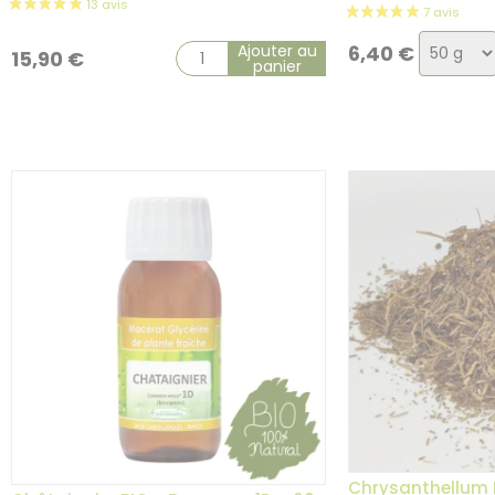
Choix
Ajouter au
6,40
€
15,90
€
panier
de
la
variatio
Chrysanthellum B