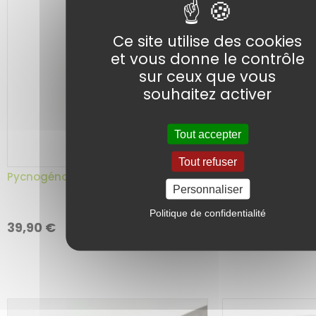
Ce site utilise des cookies
et vous donne le contrôle
sur ceux que vous
souhaitez activer
Tout accepter
Tout refuser
Queues de Cerise
Pycnogénol 50 mg – 30 capsules
vrac – Herborist
Personnaliser
Politique de confidentialité
Choix
Ajouter au
5,10
€
39,90
€
panier
de
la
variatio