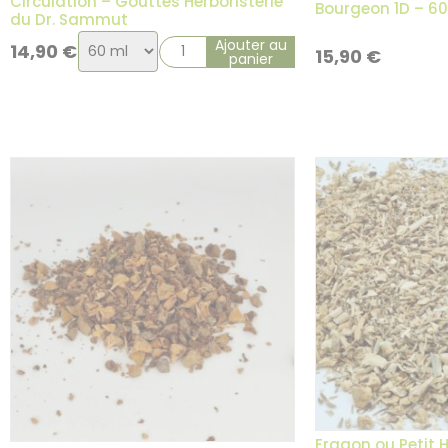
Circulation – Gouttes Herboristerie
Bourgeon 1D – 60
du Dr. Sammut
Choix
Ajouter au
14,90
€
15,90
€
panier
de
la
variation
Fragon ou Petit H