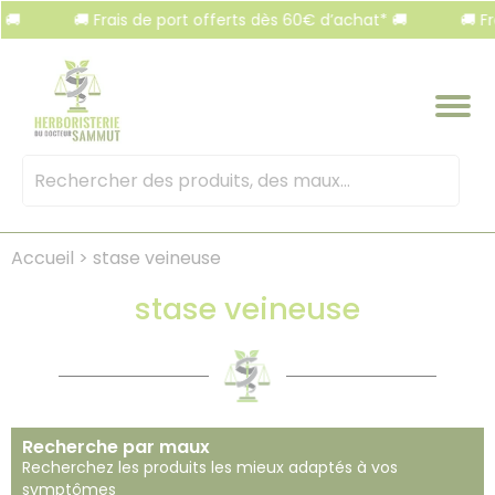
Panneau de gestion des cookies
🚚 Frais de port offerts dès 60€ d’achat* 🚚
🚚 Frais de po
Mots
clés
:
Accueil
>
stase veineuse
stase veineuse
Recherche par maux
Recherchez les produits les mieux adaptés à vos
symptômes