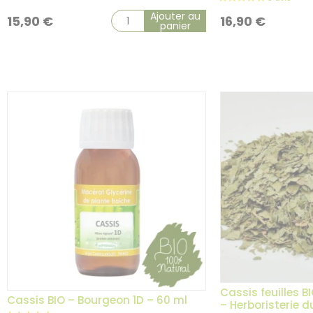
Ajouter au
15,90
€
16,90
€
panier
Cassis feuilles B
Cassis BIO – Bourgeon 1D – 60 ml
– Herboristerie 