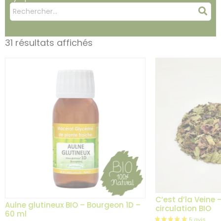
Mots
Rec
clés
:
31 résultats affichés
C’est d’la Veine 
Aulne glutineux BIO – Bourgeon 1D –
circulation BIO
60 ml