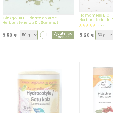
Hamamélis BIO – 
Ginkgo BIO – Plante en vrac –
Herboristerie du
Herboristerie du Dr. Sammut
Choix
Choix
Ajouter au
9,60
€
5,20
€
panier
de
de
la
la
variation
variatio