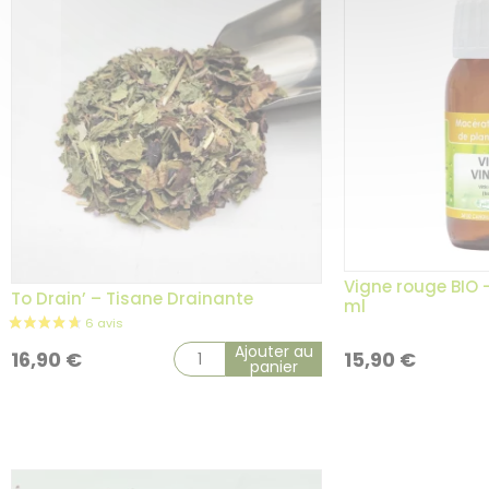
Vigne rouge BIO 
To Drain’ – Tisane Drainante
ml
Ajouter au
16,90
€
15,90
€
panier
2 avis