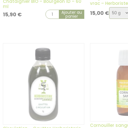
Châtaignier BIO – Bourgeon 1D – 60
vrac – Herborist
ml
Choix
Ajouter au
15,00
€
15,90
€
panier
de
la
variati
13 avis
Cornouiller sang