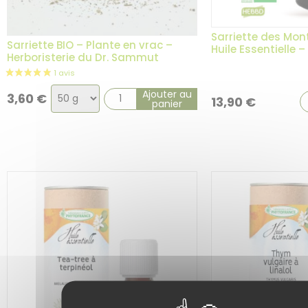
Sarriette des Mon
Sarriette BIO – Plante en vrac –
Huile Essentielle –
Herboristerie du Dr. Sammut
Choix
Ajouter au
3,60
€
13,90
€
panier
de
la
variation