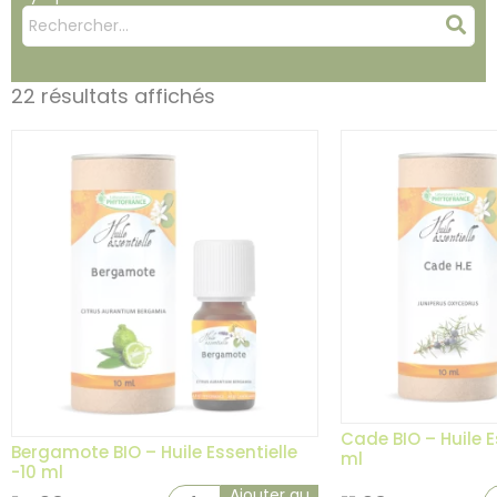
Mots
Rec
clés
:
22 résultats affichés
Cade BIO – Huile E
Bergamote BIO – Huile Essentielle
ml
-10 ml
Ajouter au