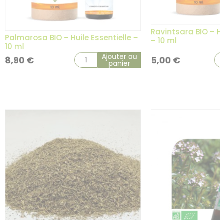
Ravintsara BIO – H
Palmarosa BIO – Huile Essentielle –
– 10 ml
10 ml
Ajouter au
8,90
€
5,00
€
panier
3 avis