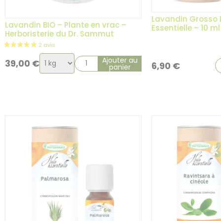
Lavandin Grosso B
Lavandin BIO – Plante en vrac –
Essentielle – 10 ml
Herboristerie du Dr. Sammut
1 avis
Choix
Ajouter au
39,00
€
6,90
€
panier
de
la
variation