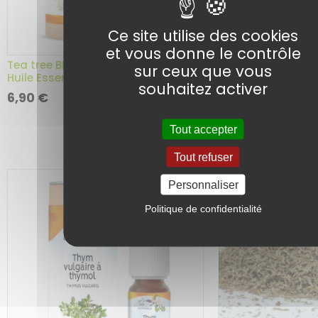
Ce site utilise des cookies
et vous donne le contrôle
Thym à linalol BIO
Tea tree BIO – Arbre à Thé BIO –
sur ceux que vous
Essentielle – 10 ml
Huile Essentielle – 10 ml
souhaitez activer
Ajouter au
6,90
€
16,90
€
panier
Tout accepter
Tout refuser
Personnaliser
Politique de confidentialité
5 avis