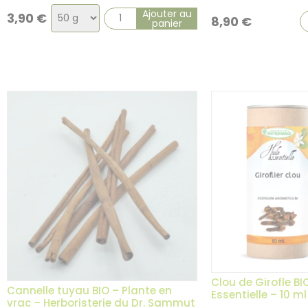
Choix
Ajouter au
3,90
€
8,90
€
panier
de
la
variation
Clou de Girofle BIO
Cannelle tuyau BIO – Plante en
Essentielle – 10 ml
vrac – Herboristerie du Dr. Sammut