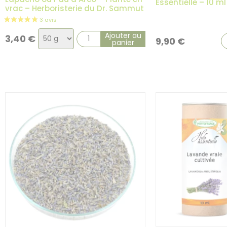
Essentielle – 10 ml
vrac – Herboristerie du Dr. Sammut
Choix
Ajouter au
3,40
€
9,90
€
panier
de
la
variation