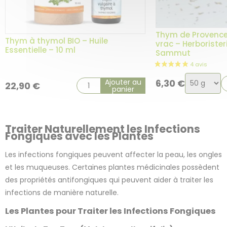
Thym de Provence 
Thym à thymol BIO – Huile
vrac – Herborister
Essentielle – 10 ml
Sammut
Choix
Ajouter au
6,30
€
22,90
€
panier
de
la
variation
Traiter Naturellement les Infections
Fongiques avec les Plantes
Les infections fongiques peuvent affecter la peau, les ongles
et les muqueuses. Certaines plantes médicinales possèdent
des propriétés antifongiques qui peuvent aider à traiter les
infections de manière naturelle.
Les Plantes pour Traiter les Infections Fongiques