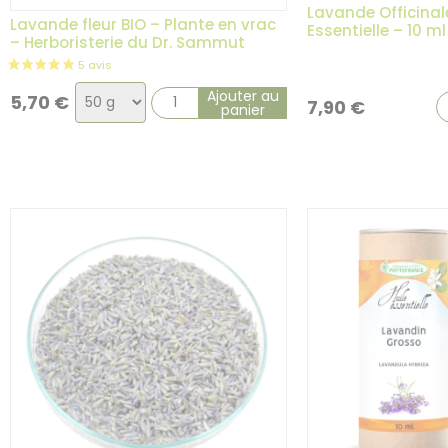
Lavande Officinale
Lavande fleur BIO – Plante en vrac
Essentielle – 10 ml
– Herboristerie du Dr. Sammut
Choix
Ajouter au
5,70
€
7,90
€
panier
de
la
variation