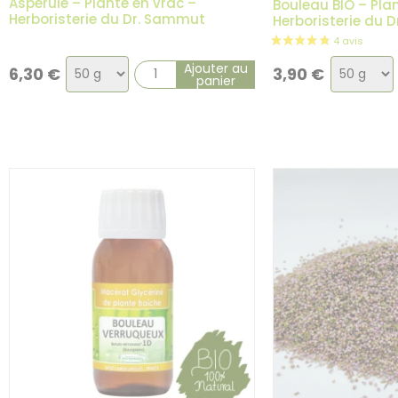
Aspérule – Plante en vrac –
Bouleau BIO – Pla
Herboristerie du Dr. Sammut
Herboristerie du 
Choix
Choix
Ajouter au
6,30
€
3,90
€
panier
de
de
la
la
variation
variatio
8 avis