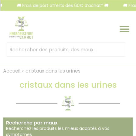
Panneau de gestion des cookies
🚚 Frais de port offerts dès 60€ d’achat* 🚚
🚚 Frais de po
Mots
clés
:
Accueil
>
cristaux dans les urines
cristaux dans les urines
Recherche par maux
Recherchez les produits les mieux adaptés à vos
symptômes