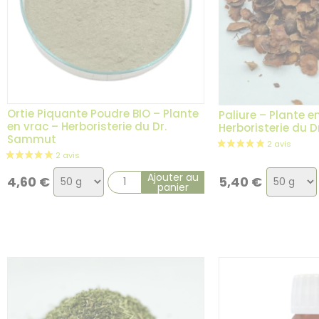
Ortie Piquante Poudre BIO – Plante
Paliure – Plante e
en vrac – Herboristerie du Dr.
Herboristerie du 
Sammut
Choix
Choix
Ajouter au
4,60
€
5,40
€
panier
de
de
la
la
variation
variatio