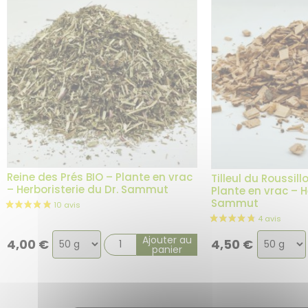
Reine des Prés BIO – Plante en vrac
Tilleul du Roussill
– Herboristerie du Dr. Sammut
Plante en vrac – H
Sammut
Choix
Choix
Ajouter au
4,00
€
4,50
€
panier
de
de
la
la
variation
variatio