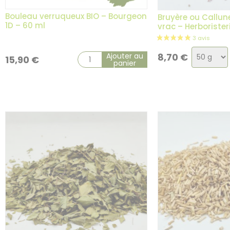
Bouleau verruqueux BIO – Bourgeon
Bruyère ou Callune
1D – 60 ml
vrac – Herboriste
Choix
Ajouter au
8,70
€
15,90
€
panier
de
la
variatio