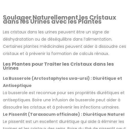
la
variation
Soulager Naturellement les Cristaux
dans les Urines avec les Plantes
Les cristaux dans les urines peuvent être un signe de
déshydratation ou de déséquilibre dans l’alimentation.
Certaines plantes médicinales peuvent aider à dissoudre ces
cristaux et à prévenir la formation de calculs rénaux.
Les Plantes pour Traiter les Cristaux dans les
Urines
2 avis
La Busserole (Arctostaphylos uva-ursi) : Diurétique et
Antiseptique
La busserole est reconnue pour ses propriétés diurétiques et
antiseptiques. Boire une infusion de busserole peut aider à
dissoudre les cristaux et à prévenir les infections urinaires.
Le Pissenlit (Taraxacum officinale) : Diurétique Naturel
Le pissenlit est un excellent diurétique qui aide à éliminer les
toxines et les cristaux des reins. Boire du thé de pissenlit peut