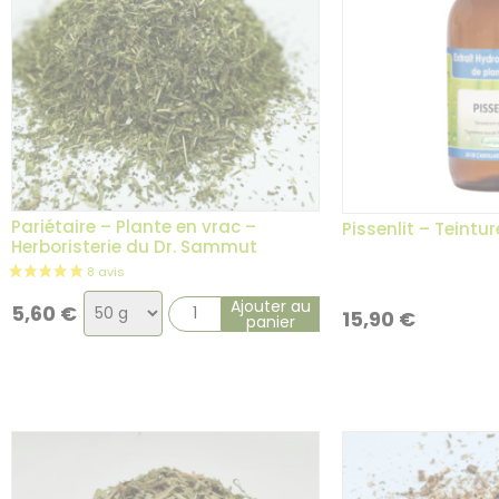
Pariétaire – Plante en vrac –
Pissenlit – Teintu
Herboristerie du Dr. Sammut
Choix
Ajouter au
5,60
€
15,90
€
panier
de
la
variation