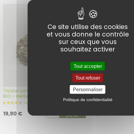
Ce site utilise des cookies
et vous donne le contrôle
sur ceux que vous
souhaitez activer
Tout accepter
Tout refuser
Personnaliser
1 avis
Tisane contre les Calculs Biliaires
Tisane contre les
BIO – Herboristerie du Dr. Sammut
Herboristerie du 
Politique de confidentialité
Ajouter au
19,90
€
19,90
€
panier