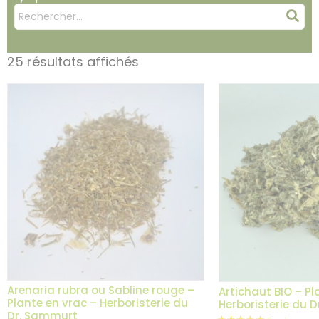
Mots
Rec
clés
:
25 résultats affichés
Arenaria rubra ou Sabline rouge –
Artichaut BIO – Pl
Plante en vrac – Herboristerie du
Herboristerie du 
Dr. Sammurt