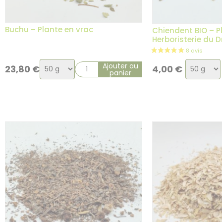
Buchu – Plante en vrac
Chiendent BIO – P
Herboristerie du 
Choix
Choix
Ajouter au
23,80
€
4,00
€
panier
de
de
la
la
variation
variatio