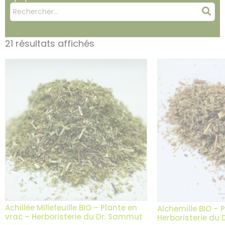
Mots
Rec
clés
:
21 résultats affichés
Achillée Millefeuille BIO – Plante en
Alchemille BIO – 
vrac – Herboristerie du Dr. Sammut
Herboristerie du