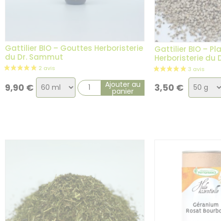
Gattilier BIO – Gouttes Herboristerie
Gattilier BIO – Pl
du Dr. Sammut
Herboristerie du
Choix
Choix
Ajouter au
9,90
€
3,50
€
panier
de
de
la
la
variation
variati
3 avis