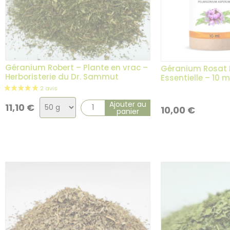
Géranium Robert – Plante en vrac –
Géranium Rosat B
Herboristerie du Dr. Sammut
Essentielle – 10 m
Choix
Ajouter au
11,10
€
10,00
€
panier
de
la
variation