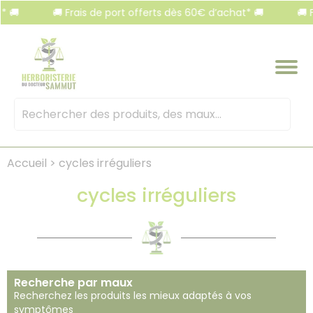
Panneau de gestion des cookies
🚚 Frais de port offerts dès 60€ d’achat* 🚚
🚚 Frais 
Mots
clés
:
Accueil
>
cycles irréguliers
cycles irréguliers
Recherche par maux
Recherchez les produits les mieux adaptés à vos
symptômes