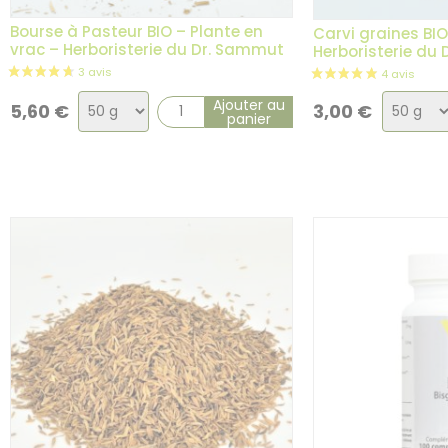
Bourse à Pasteur BIO – Plante en
Carvi graines BIO
vrac – Herboristerie du Dr. Sammut
Herboristerie du
Choix
Choix
Ajouter au
5,60
€
3,00
€
panier
de
de
la
la
variation
variati