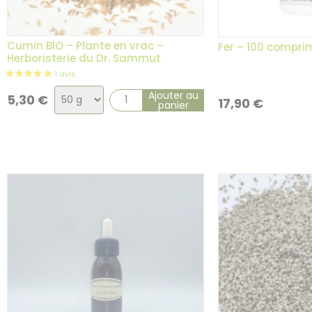
5 avis
Cumin BIO – Plante en vrac –
Fer – 100 comprim
Herboristerie du Dr. Sammut
Choix
Ajouter au
5,30
€
17,90
€
panier
de
la
variation