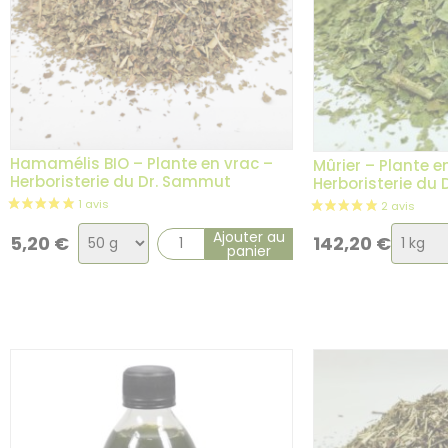
Hamamélis BIO – Plante en vrac –
Mûrier – Plante e
Herboristerie du Dr. Sammut
Herboristerie du
Choix
Choix
Ajouter au
5,20
€
142,20
€
panier
de
de
1 avis
la
la
variation
variat