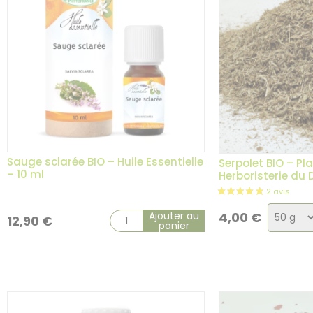
2 avis
Sauge sclarée BIO – Huile Essentielle
Serpolet BIO – Pl
– 10 ml
Herboristerie du
Choix
Ajouter au
4,00
€
12,90
€
panier
de
la
variati