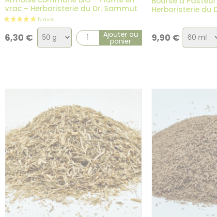
Bourse à Pasteur
vrac – Herboristerie du Dr. Sammut
Herboristerie du
Choix
Choix
Ajouter au
6,30
€
9,90
€
panier
de
de
la
la
4 avis
variation
variatio