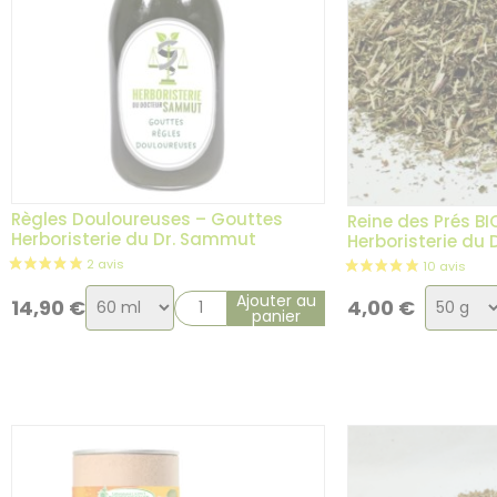
Règles Douloureuses – Gouttes
Reine des Prés BI
Herboristerie du Dr. Sammut
Herboristerie du
Choix
Choix
Ajouter au
14,90
€
4,00
€
panier
de
de
la
la
variation
variati