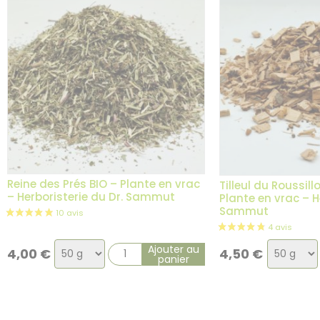
Reine des Prés BIO – Plante en vrac
Tilleul du Roussill
– Herboristerie du Dr. Sammut
Plante en vrac – H
Sammut
Choix
Choix
Ajouter au
4,00
€
4,50
€
panier
de
de
la
la
variation
variatio