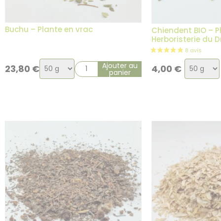
Buchu – Plante en vrac
Chiendent BIO – P
Herboristerie du 
Choix
Choix
Ajouter au
23,80
€
4,00
€
panier
de
de
la
la
variation
variatio