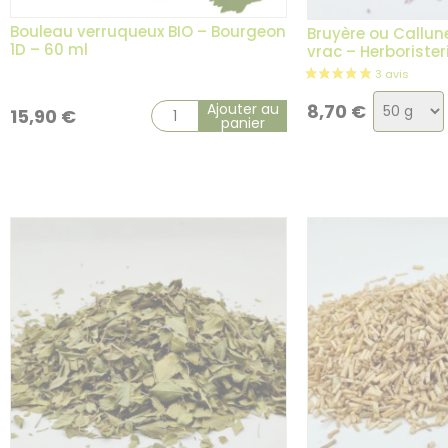
Bouleau verruqueux BIO – Bourgeon
Bruyère ou Callune
1D – 60 ml
vrac – Herboriste
Choix
Ajouter au
8,70
€
15,90
€
panier
de
la
variatio