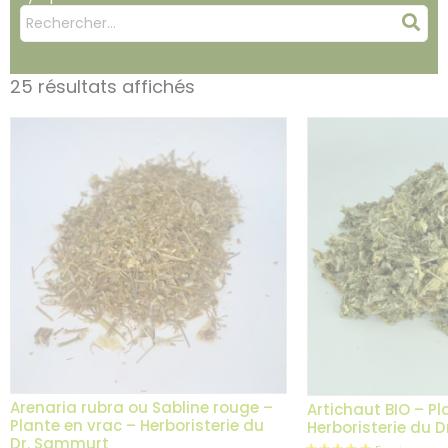
Mots
Rec
clés
:
25 résultats affichés
Arenaria rubra ou Sabline rouge –
Artichaut BIO – Pl
Plante en vrac – Herboristerie du
Herboristerie du 
Dr. Sammurt