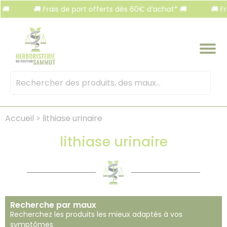
Panneau de gestion des cookies
🚚 Frais de port offerts dès 60€ d’achat* 🚚
🚚 Frais de po
Mots
clés
:
Accueil
>
lithiase urinaire
lithiase urinaire
Recherche par maux
Recherchez les produits les mieux adaptés à vos
symptômes