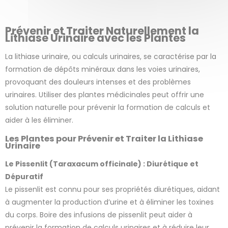
la
variation
Prévenir et Traiter Naturellement la
Lithiase Urinaire avec les Plantes
La lithiase urinaire, ou calculs urinaires, se caractérise par la
formation de dépôts minéraux dans les voies urinaires,
provoquant des douleurs intenses et des problèmes
urinaires. Utiliser des plantes médicinales peut offrir une
solution naturelle pour prévenir la formation de calculs et
aider à les éliminer.
2 avis
Les Plantes pour Prévenir et Traiter la Lithiase
Urinaire
Le Pissenlit (Taraxacum officinale) : Diurétique et
Dépuratif
Le pissenlit est connu pour ses propriétés diurétiques, aidant
à augmenter la production d’urine et à éliminer les toxines
du corps. Boire des infusions de pissenlit peut aider à
prévenir la formation de calculs urinaires et à réduire leur