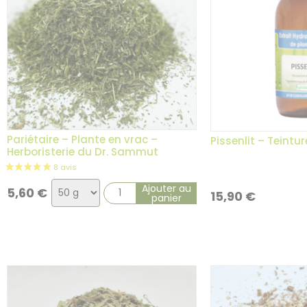
Pariétaire – Plante en vrac –
Pissenlit – Teintu
Herboristerie du Dr. Sammut
Choix
Ajouter au
5,60
€
15,90
€
panier
de
la
variation