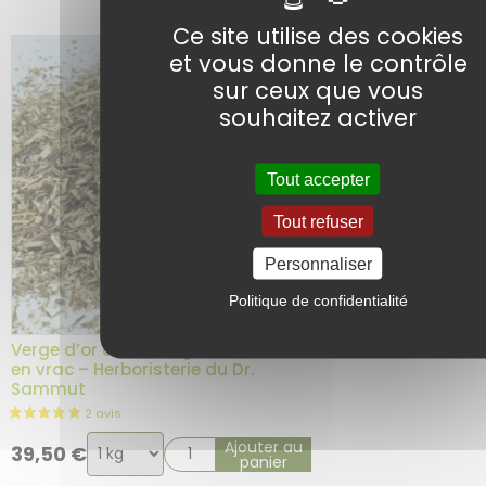
Ce site utilise des cookies
et vous donne le contrôle
sur ceux que vous
souhaitez activer
Tout accepter
Tout refuser
Personnaliser
Politique de confidentialité
Verge d’or ou Solidago BIO – Plante
en vrac – Herboristerie du Dr.
Sammut
Choix
Ajouter au
39,50
€
panier
de