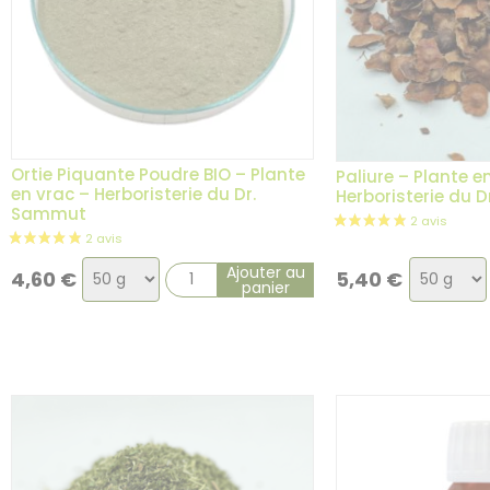
Ortie Piquante Poudre BIO – Plante
Paliure – Plante e
en vrac – Herboristerie du Dr.
Herboristerie du 
Sammut
Choix
Choix
Ajouter au
4,60
€
5,40
€
panier
de
de
la
la
variation
variatio