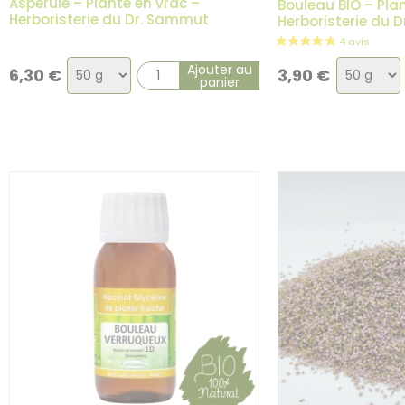
Aspérule – Plante en vrac –
Bouleau BIO – Pla
Herboristerie du Dr. Sammut
Herboristerie du 
Choix
Choix
Ajouter au
6,30
€
3,90
€
panier
de
de
la
la
variation
variatio
8 avis